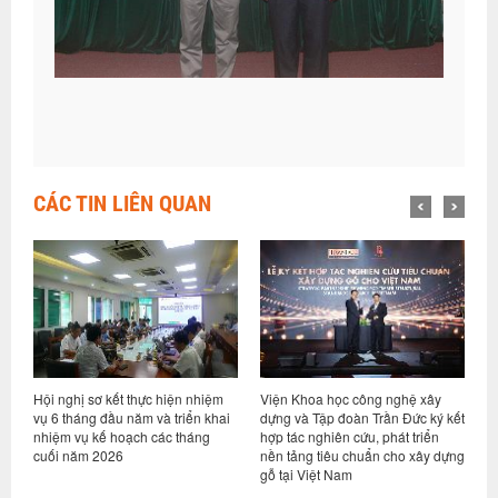
CÁC TIN LIÊN QUAN
Hội nghị sơ kết thực hiện nhiệm
Viện Khoa học công nghệ xây
V
ng
vụ 6 tháng đầu năm và triển khai
dựng và Tập đoàn Trần Đức ký kết
t
nhiệm vụ kế hoạch các tháng
hợp tác nghiên cứu, phát triển
T
cuối năm 2026
nền tảng tiêu chuẩn cho xây dựng
k
gỗ tại Việt Nam
(