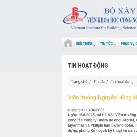
GIỚI THIỆU
TIN TỨC
PHỤC VỤ 
TIN HOẠT ĐỘNG
Trang chủ
Tin tức
Tin hoạt động
Viện trưởng Nguyễn Hồng Hả
Ngày tạo : 13/06/2025
Ngày 12/6/2025, tại Hà Nội, Viện trưở
công tác công ty Shera do ông Gabriel,
Myanmar và Philipin làm trưởng đoàn. T
dựng, phòng Kế hoạch kỹ thuật và cán bộ