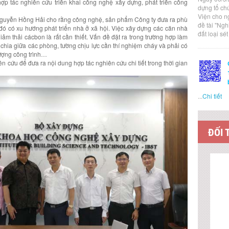
ợp tác nghiên cứu triển khai công nghệ xây dựng, phát triển công
dựng tổ ch
Viện cho n
g Nguyễn Hồng Hải cho rằng công nghệ, sản phẩm Công ty đưa ra phù
đề tài "Ng
g đó có xu hướng phát triển nhà ở xã hội. Việc xây dựng các căn nhà
đất loại sé
ảm thải cácbon là rất cần thiết. Vấn đề đặt ra trong trường hợp làm
chia giữa các phòng, tường chịu lực cần thí nghiệm cháy và phải có
lượng công trình…
ên cứu để đưa ra nội dung hợp tác nghiên cứu chi tiết trong thời gian
...
Chi tiết
ĐỐI 