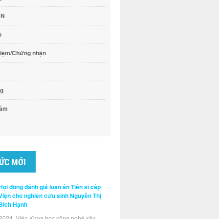
CN
o
hiệm/Chứng nhận
ng
hẩm
TỨC MỚI
Hội đồng đánh giá luận án Tiến sĩ cấp
Viện cho nghiên cứu sinh Nguyễn Thị
Bích Hạnh
2024, Viện Khoa học công nghệ xây