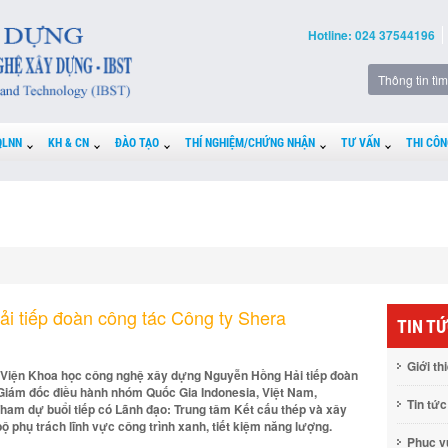
Hotline: 024 37544196
QLNN
KH & CN
ĐÀO TẠO
THÍ NGHIỆM/CHỨNG NHẬN
TƯ VẤN
THI CÔN
i tiếp đoàn công tác Công ty Shera
TIN T
Giới th
ng Viện Khoa học công nghệ xây dựng Nguyễn Hồng Hải tiếp đoàn
 Giám đốc điều hành nhóm Quốc Gia Indonesia, Việt Nam,
Tin tức
ham dự buổi tiếp có Lãnh đạo: Trung tâm Kết cấu thép và xây
 phụ trách lĩnh vực công trình xanh, tiết kiệm năng lượng.
Phục 