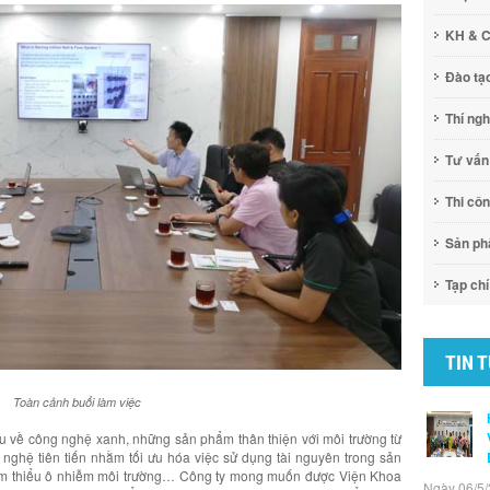
KH & 
Đào tạ
Thí ng
Tư vấn
Thi cô
Sản p
Tạp chí
TIN 
Toàn cảnh buổi làm việc
iệu về công nghệ xanh, những sản phẩm thân thiện với môi trường từ
g nghệ tiên tiến nhằm tối ưu hóa việc sử dụng tài nguyên trong sản
iảm thiểu ô nhiễm môi trường… Công ty mong muốn được Viện Khoa
Ngày 06/5/