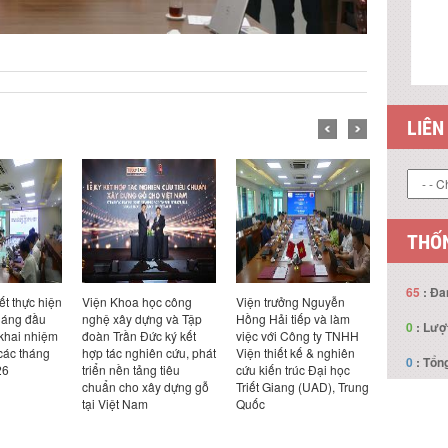
LIÊN
THỐN
65
: Đa
ết thực hiện
Viện Khoa học công
Viện trưởng Nguyễn
Viện trưở
háng đầu
nghệ xây dựng và Tập
Hồng Hải tiếp và làm
Hồng Hải t
0
: Lượ
 khai nhiệm
đoàn Trần Đức ký kết
việc với Công ty TNHH
việc với Cô
các tháng
hợp tác nghiên cứu, phát
Viện thiết kế & nghiên
Design Ka
0
: Tổng
26
triển nền tảng tiêu
cứu kiến trúc Đại học
Bản
chuẩn cho xây dựng gỗ
Triết Giang (UAD), Trung
tại Việt Nam
Quốc