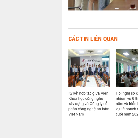
CÁC TIN LIÊN QUAN
ả năng
Hội thảo chuyên đề Bim
Ký kết hợp tác giữa Viện
Hội nghị sơ k
ao cho
trong kỷ nguyên AI: từ
Khoa học công nghệ
nhiệm vụ 6 t
ong hệ
quy định đến thực tiễn
xây dựng và Công ty cổ
năm và triển
i khi có
chuyển đổi số ngành
phần công nghệ an toàn
vụ kế hoạch 
Xây dựng
Việt Nam
cuối năm 20