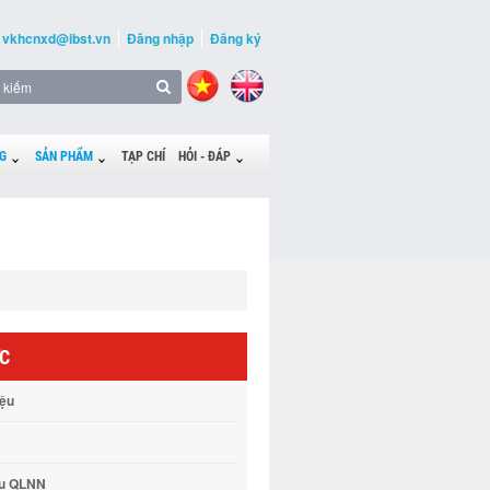
vkhcnxd@ibst.vn
Đăng nhập
Đăng ký
G
SẢN PHẨM
TẠP CHÍ
HỎI - ĐÁP
ỨC
iệu
vụ QLNN