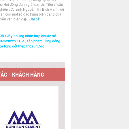
ức Hội đồng đánh giá luận án Tiến sĩ cấp
ghiên cứu sinh Nguyễn Thị Bích Hạnh với
hiên cứu một số đặc trưng biến dạng của
t yếu ven biển đ�...
Chi tiết
QR Giấy chứng nhận hợp chuẩn số
161/2022VKH-1, sản phẩm: Ống cống
bê tông cốt thép thoát nước
TÁC - KHÁCH HÀNG