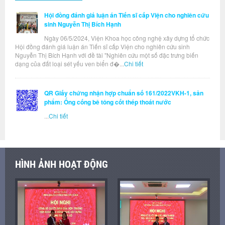
Hội đồng đánh giá luận án Tiến sĩ cấp Viện cho nghiên cứu
sinh Nguyễn Thị Bích Hạnh
Ngày 06/5/2024, Viện Khoa học công nghệ xây dựng tổ chức
Hội đồng đánh giá luận án Tiến sĩ cấp Viện cho nghiên cứu sinh
Nguyễn Thị Bích Hạnh với đề tài "Nghiên cứu một số đặc trưng biến
dạng của đất loại sét yếu ven biển đ�...
Chi tiết
QR Giấy chứng nhận hợp chuẩn số 161/2022VKH-1, sản
phẩm: Ống cống bê tông cốt thép thoát nước
...
Chi tiết
HÌNH ẢNH HOẠT ĐỘNG