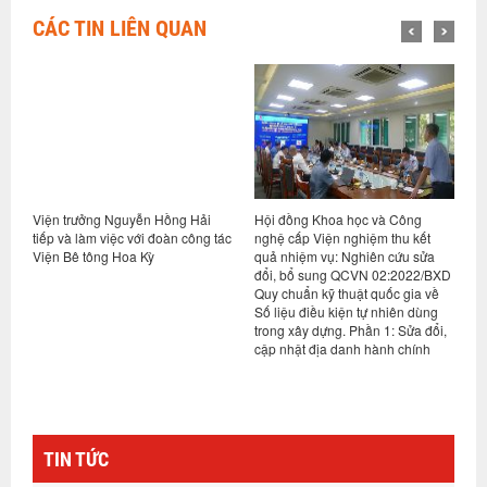
CÁC TIN LIÊN QUAN
i
Viện trưởng Nguyễn Hồng Hải
Hội đồng Khoa học và Công
H
tiếp và làm việc với đoàn công tác
nghệ cấp Viện nghiệm thu kết
s
Viện Bê tông Hoa Kỳ
quả nhiệm vụ: Nghiên cứu sửa
0
đổi, bổ sung QCVN 02:2022/BXD
q
Quy chuẩn kỹ thuật quốc gia về
n
Số liệu điều kiện tự nhiên dùng
1
trong xây dựng. Phần 1: Sửa đổi,
h
cập nhật địa danh hành chính
TIN TỨC