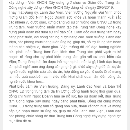
xây dựng - Viện KHCN Xây dựng, giữ chức vụ Giám đốc Trung tâm
Công nghệ xây dựng - Viện KHCN Xây dựng kể từ ngày 20/5/2019.
Thay mặt Đảng ủy, Lãnh đạo Viện, Viện trưởng Nguyễn Đại Minh chúc
mừng Giám đốc Ninh Ngọc Doanh sức khỏe và hoàn thành xuất sắc
các nhiệm vụ được giao, xứng đáng với sự tin tưởng của CNVC LĐ trong
Trung tâm. Viện trưởng nhấn mạnh tập thể Trung tâm Công nghệ xây
dựng phải đoàn kết dưới sự chỉ đạo của Giám đốc đưa trung tâm ngày
càng phát triển, đời sống cán bộ được nâng cao. Viện trưởng, Lãnh đạo
Viện, các phòng chức năng luôn ủng hộ, giúp đỡ, hỗ trợ Trung tâm hoàn
thành các nhiệm vụ được giao. Viện trưởng đã chỉ đạo hướng nghiên
cứu phát triển Trung tâm: Ban lãnh đạo Trung tâm phải vạch ra kế
hoạch rõ ràng cho sự phát triển trung tâm gắn với sự phát triển của
Viện; Trung tâm phải tìm được thể mạnh phát triển là gì; Lãnh đạo trung
tâm phải nghĩ xem ứng dụng công nghệ gì, từ đó xây dựng đề tài, dự án
nghiên cứu; nghiên cứu các dự án, hợp đồng có yếu tố quốc tế sẽ mang
lại hiểu quả cao; bên cạnh việc triển khai phải quan tâm đến công tác
nghiên cứu khoa học;...
Phát biểu cảm ơn Viện trưởng, Đảng ủy, Lãnh đạo Viện và toàn thể
CNVC LĐ trong trung tâm đã tin tưởng, đồng hành trong thời gian qua,
đồng chí Ninh Ngọc Doanh hứa sẽ nỗ lực, tạo sự đoàn kết, đưa Trung
tâm Công nghệ xây dựng ngày càng phát triển. Đồng chí cũng mong
CNVC LĐ trong trung tâm cố gắng hơn nữa, đoàn kết hơn nữa và mong
tiếp tục nhận được sự ủng hộ, giúp đỡ của Lãnh đạo Viện, Lãnh đạo
các phòng chức năng để đưa Trung tâm Công nghệ xây dựng đạt được
mục tiêu đề ra.