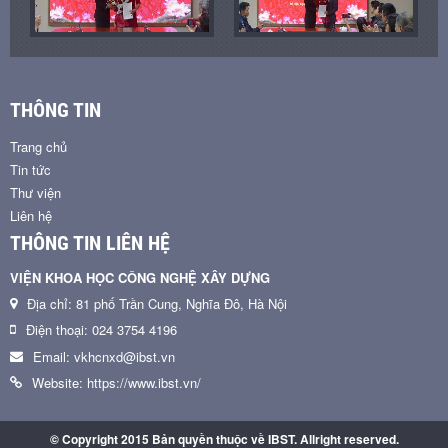
THÔNG TIN
Trang chủ
Tin tức
Thư viện
Liên hệ
THÔNG TIN LIÊN HỆ
VIỆN KHOA HỌC CÔNG NGHỆ XÂY DỰNG
Địa chỉ: 81 phố Trần Cung, Nghĩa Đô, Hà Nội
Điện thoại: 024 3754 4196
Email: vkhcnxd@ibst.vn
Website: https://www.ibst.vn/
© Copyright 2015 Bản quyền thuộc về IBST. Allright reserved.