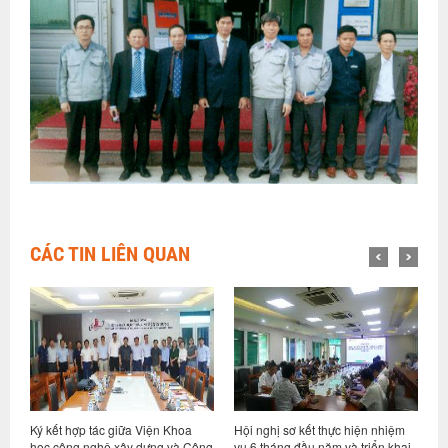
CÁC TIN LIÊN QUAN
ỷ
Ký kết hợp tác giữa Viện Khoa
Hội nghị sơ kết thực hiện nhiệm
V
học công nghệ xây dựng và Công
vụ 6 tháng đầu năm và triển khai
d