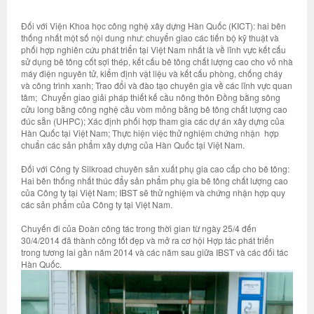
Đối với Viện Khoa học công nghệ xây dựng Hàn Quốc (KICT): hai bên
thống nhất một số nội dung như: chuyển giao các tiến bộ kỹ thuật và
phối hợp nghiên cứu phát triển tại Việt Nam nhất là về lĩnh vực kết cấu
sử dụng bê tông cốt sợi thép, kết cấu bê tông chất lượng cao cho vỏ nhà
máy điện nguyên tử, kiểm định vật liệu và kết cấu phòng, chống cháy
và công trình xanh; Trao đổi và đào tạo chuyên gia về các lĩnh vực quan
tâm; Chuyển giao giải pháp thiết kế cầu nông thôn Đồng bằng sông
cửu long bằng công nghệ cầu vòm mỏng bằng bê tông chất lượng cao
đúc sẵn (UHPC); Xác định phối hợp tham gia các dự án xây dựng của
Hàn Quốc tại Việt Nam; Thực hiện việc thử nghiệm chứng nhận hợp
chuẩn các sản phẩm xây dựng của Hàn Quốc tại Việt Nam.
Đối với Công ty Silkroad chuyên sản xuất phụ gia cao cấp cho bê tông:
Hai bên thống nhất thúc đẩy sản phẩm phụ gia bê tông chất lượng cao
của Công ty tại Việt Nam; IBST sẽ thử nghiệm và chứng nhận hợp quy
các sản phẩm của Công ty tại Việt Nam.
Chuyến đi của Đoàn công tác trong thời gian từ ngày 25/4 đến
30/4/2014 đã thành công tốt đẹp và mở ra cơ hội Hợp tác phát triển
trong tương lai gần năm 2014 và các năm sau giữa IBST và các đối tác
Hàn Quốc.