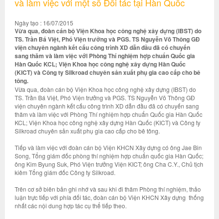
và làm việc với một số Đối tác tại Hàn Quốc
Ngày tạo : 16/07/2015
Vừa qua, đoàn cán bộ Viện Khoa học công nghệ xây dựng (IBST) do
TS. Trần Bá Việt, Phó Viện trưởng và PGS. TS Nguyễn Võ Thông GĐ
viện chuyên ngành kết cấu công trình XD dẫn đầu đã có chuyến
sang thăm và làm việc với Phòng Thí nghiệm hợp chuẩn Quốc gia
Hàn Quốc KCL; Viện Khoa học công nghệ xây dựng Hàn Quốc
(KICT) và Công ty Silkroad chuyên sản xuất phụ gia cao cấp cho bê
tông.
Vừa qua, đoàn cán bộ Viện Khoa học công nghệ xây dựng (IBST) do
TS. Trần Bá Việt, Phó Viện trưởng và PGS. TS Nguyễn Võ Thông GĐ
viện chuyên ngành kết cấu công trình XD dẫn đầu đã có chuyến sang
thăm và làm việc với Phòng Thí nghiệm hợp chuẩn Quốc gia Hàn Quốc
KCL; Viện Khoa học công nghệ xây dựng Hàn Quốc (KICT) và Công ty
Silkroad chuyên sản xuất phụ gia cao cấp cho bê tông.
Tiếp và làm việc với đoàn cán bộ Viện KHCN Xây dựng có ông Jae Bin
Song, Tổng giám đốc phòng thí nghiệm hợp chuẩn quốc gia Hàn Quốc;
ông Kim Byung Suk, Phó Viện trưởng Viện KICT; ông Cha C.Y., Chủ tịch
kiêm Tổng giám đốc Công ty Silkroad.
Trên cơ sở biên bản ghi nhớ và sau khi đi thăm Phòng thí nghiệm, thảo
luận trực tiếp với phía đối tác, đoàn cán bộ Viện KHCN Xây dựng thống
nhất các nội dung hợp tác cụ thể tiếp theo.