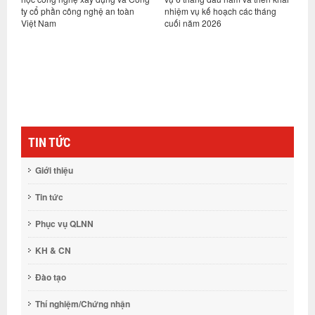
ty cổ phần công nghệ an toàn
nhiệm vụ kế hoạch các tháng
h
Việt Nam
cuối năm 2026
n
g
TIN TỨC
Giới thiệu
Tin tức
Phục vụ QLNN
KH & CN
Đào tạo
Thí nghiệm/Chứng nhận