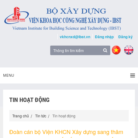
vkhcnxd@ibst.vn
Đăng nhập
Đăng ký
MENU
TIN HOẠT ĐỘNG
Trang chủ
Tin tức
Tin hoạt động
Đoàn cán bộ Viện KHCN Xây dựng sang thăm