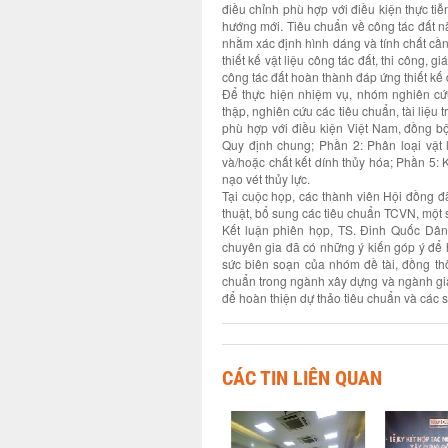
điều chỉnh phù hợp với điều kiện thực ti
hướng mới. Tiêu chuẩn về công tác đất n
nhằm xác định hình dáng và tính chất cần
thiết kế vật liệu công tác đất, thi công, 
công tác đất hoàn thành đáp ứng thiết kế đ
Để thực hiện nhiệm vụ, nhóm nghiên cứu 
thập, nghiên cứu các tiêu chuẩn, tài liệu
phù hợp với điều kiện Việt Nam, đồng b
Quy định chung; Phần 2: Phân loại vật 
và/hoặc chất kết dính thủy hóa; Phần 5: 
nạo vét thủy lực.
Tại cuộc họp, các thành viên Hội đồng đã
thuật, bổ sung các tiêu chuẩn TCVN, một
Kết luận phiên họp, TS. Đinh Quốc Dân
chuyên gia đã có những ý kiến góp ý để
sức biên soạn của nhóm đề tài, đồng thờ
chuẩn trong ngành xây dựng và ngành gia
để hoàn thiện dự thảo tiêu chuẩn và các 
CÁC TIN LIÊN QUAN