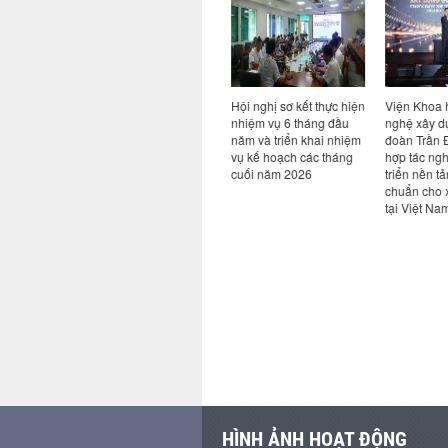
n đề Bim
Ký kết hợp tác giữa Viện
Hội nghị sơ kết thực hiện
Viện Khoa h
AI: từ
Khoa học công nghệ
nhiệm vụ 6 tháng đầu
nghệ xây dựn
ực tiễn
xây dựng và Công ty cổ
năm và triển khai nhiệm
đoàn Trần Đứ
ngành
phần công nghệ an toàn
vụ kế hoạch các tháng
hợp tác nghi
Việt Nam
cuối năm 2026
triển nền tản
chuẩn cho x
tại Việt Nam
HÌNH ẢNH HOẠT ĐỘNG