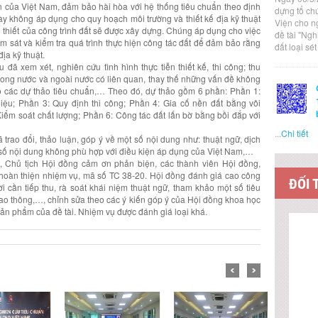
ễn của Việt Nam, đảm bảo hài hòa với hệ thống tiêu chuẩn theo định
dựng tổ ch
ày không áp dụng cho quy hoạch môi trường và thiết kế địa kỹ thuật
Viện cho n
 thiết của công trình đất sẽ được xây dựng. Chúng áp dụng cho việc
đề tài "Ng
giám sát và kiểm tra quá trình thực hiện công tác đất để đảm bảo rằng
đất loại sé
ịa kỹ thuật.
đã xem xét, nghiên cứu tình hình thực tiễn thiết kế, thi công; thu
 trong nước và ngoài nước có liên quan, thay thế những vấn đề không
ộ các dự thảo tiêu chuẩn,… Theo đó, dự thảo gồm 6 phần: Phần 1:
liệu; Phần 3: Quy định thi công; Phần 4: Gia cố nền đất bằng vôi
Kiểm soát chất lượng; Phần 6: Công tác đất lấn bờ bằng bồi đắp với
...
Chi tiết
 trao đổi, thảo luận, góp ý về một số nội dung như: thuật ngữ, dịch
 số nội dung không phù hợp với điều kiện áp dụng của Việt Nam,…
, Chủ tịch Hội đồng cảm ơn phản biện, các thành viên Hội đồng,
 hoàn thiện nhiệm vụ, mã số TC 38-20. Hội đồng đánh giá cao công
ĐỐI 
i cần tiếp thu, rà soát khái niệm thuật ngữ, tham khảo một số tiêu
o thông,…, chỉnh sửa theo các ý kiến góp ý của Hội đồng khoa học
sản phẩm của đề tài. Nhiệm vụ được đánh giá loại khá.