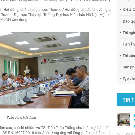
h Hội đồng, chủ trì cuộc họp. Tham dự Hội đồng có các chuyên gia
KH & 
Trường Đại học Thủy lợi, Trường Đại học Kiến trúc Hà Nội, Hội cơ
ện KHCN Xây dựng.
Đào tạ
Thí ng
Tư vấn
Thi cô
Sản p
Tạp chí
TIN 
Toàn cảnh Hội đồng
ên cứu, chủ trì nhiệm vụ TS. Trần Toàn Thắng cho biết, dự thảo tiêu
ẩn BS EN 16907:2018 của Anh tương ứng với từng phần, có bổ sung,
Ngày 06/5/