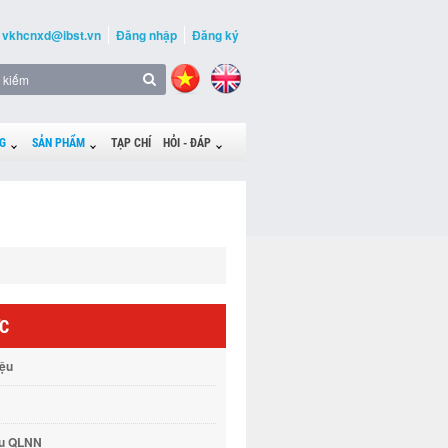
vkhcnxd@ibst.vn
Đăng nhập
Đăng ký
G
SẢN PHẨM
TẠP CHÍ
HỎI - ĐÁP
ỨC
iệu
vụ QLNN