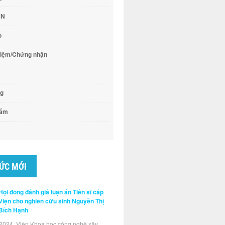
CN
o
hiệm/Chứng nhận
ng
hẩm
TỨC MỚI
Hội đồng đánh giá luận án Tiến sĩ cấp
Viện cho nghiên cứu sinh Nguyễn Thị
Bích Hạnh
2024, Viện Khoa học công nghệ xây