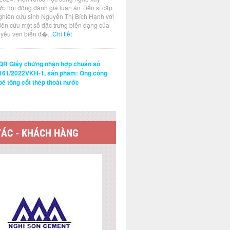
ức Hội đồng đánh giá luận án Tiến sĩ cấp
ghiên cứu sinh Nguyễn Thị Bích Hạnh với
hiên cứu một số đặc trưng biến dạng của
t yếu ven biển đ�...
Chi tiết
QR Giấy chứng nhận hợp chuẩn số
161/2022VKH-1, sản phẩm: Ống cống
bê tông cốt thép thoát nước
TÁC - KHÁCH HÀNG