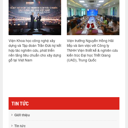
Viện Khoa học công nghệ xây
Viện trưởng Nguyễn Hồng Hải
V
i
dựng và Tập đoàn Trần Đức ký kết
tiếp và làm việc với Công ty
t
hợp tác nghiên cứu, phát triển
TNHH Viện thiết kế & nghiên cứu
D
nền tảng tiêu chuẩn cho xây dựng
kiến trúc Đại học Triết Giang
gỗ tại Việt Nam
(UAD), Trung Quốc
TIN TỨC
Giới thiệu
Tin tức