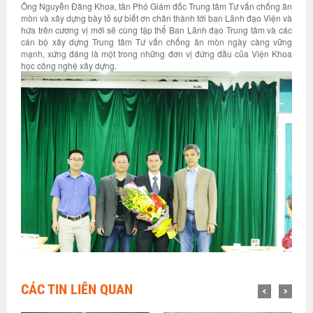
Ông Nguyễn Đăng Khoa, tân Phó Giám đốc Trung tâm Tư vấn chống ăn
mòn và xây dựng bày tỏ sự biết ơn chân thành tới ban Lãnh đạo Viện và
hứa trên cương vị mới sẽ cùng tập thể Ban Lãnh đạo Trung tâm và các
cán bộ xây dựng Trung tâm Tư vấn chống ăn mòn ngày càng vững
mạnh, xứng đáng là một trong những đơn vị đứng đầu của Viện Khoa
học công nghệ xây dựng.
CÁC TIN LIÊN QUAN