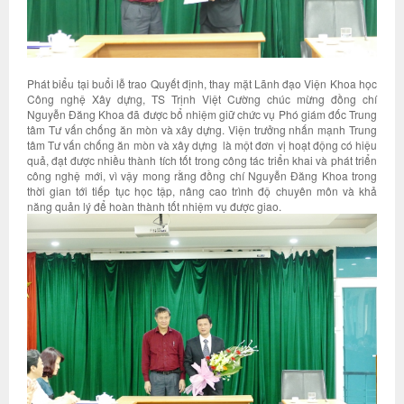
Phát biểu tại buổi lễ trao Quyết định, thay mặt Lãnh đạo Viện Khoa học
Công nghệ Xây dựng, TS Trịnh Việt Cường chúc mừng đồng chí
Nguyễn Đăng Khoa đã được bổ nhiệm giữ chức vụ Phó giám đốc Trung
tâm Tư vấn chống ăn mòn và xây dựng. Viện trưởng nhấn mạnh Trung
tâm Tư vấn chống ăn mòn và xây dựng là một đơn vị hoạt động có hiệu
quả, đạt được nhiều thành tích tốt trong công tác triển khai và phát triển
công nghệ mới, vì vậy mong rằng đồng chí Nguyễn Đăng Khoa trong
thời gian tới tiếp tục học tập, nâng cao trình độ chuyên môn và khả
năng quản lý để hoàn thành tốt nhiệm vụ được giao.