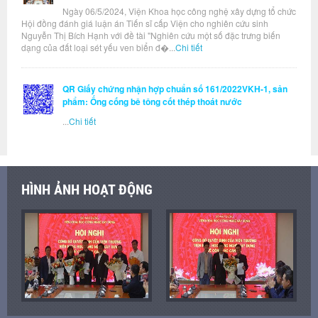
Ngày 06/5/2024, Viện Khoa học công nghệ xây dựng tổ chức
Hội đồng đánh giá luận án Tiến sĩ cấp Viện cho nghiên cứu sinh
Nguyễn Thị Bích Hạnh với đề tài "Nghiên cứu một số đặc trưng biến
dạng của đất loại sét yếu ven biển đ�...
Chi tiết
QR Giấy chứng nhận hợp chuẩn số 161/2022VKH-1, sản
phẩm: Ống cống bê tông cốt thép thoát nước
...
Chi tiết
HÌNH ẢNH HOẠT ĐỘNG