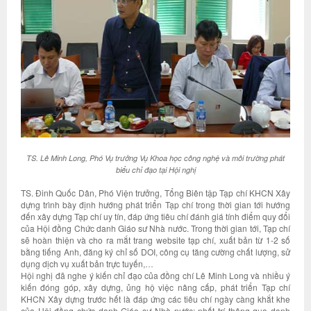
TS. Lê Minh Long, Phó Vụ trưởng Vụ Khoa học công nghệ và môi trường phát
biểu chỉ đạo tại Hội nghị
TS. Đinh Quốc Dân, Phó Viện trưởng, Tổng Biên tập Tạp chí KHCN Xây
dựng trình bày định hướng phát triển Tạp chí trong thời gian tới hướng
đến xây dựng Tạp chí uy tín, đáp ứng tiêu chí đánh giá tính điểm quy đổi
của Hội đồng Chức danh Giáo sư Nhà nước. Trong thời gian tới, Tạp chí
sẽ hoàn thiện và cho ra mắt trang website tạp chí, xuất bản từ 1-2 số
bằng tiếng Anh, đăng ký chỉ số DOI, công cụ tăng cường chất lượng, sử
dụng dịch vụ xuất bản trực tuyến,…
Hội nghị đã nghe ý kiến chỉ đạo của đồng chí Lê Minh Long và nhiều ý
kiến đóng góp, xây dựng, ủng hộ việc nâng cấp, phát triển Tạp chí
KHCN Xây dựng trước hết là đáp ứng các tiêu chí ngày càng khắt khe
của Hội đồng chức danh Giáo sư Nhà nước; nhất trí thông qua danh