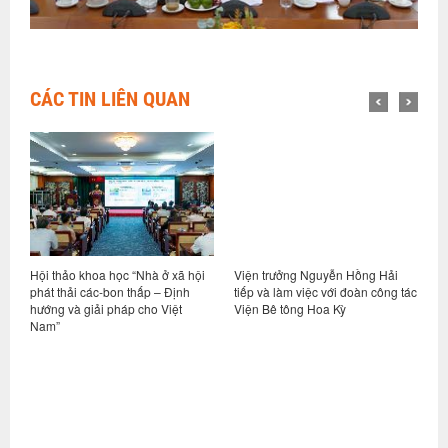
CÁC TIN LIÊN QUAN
ội
Viện trưởng Nguyễn Hồng Hải
Hội đồng Khoa học và Công
tiếp và làm việc với đoàn công tác
nghệ cấp Viện nghiệm thu kết
Viện Bê tông Hoa Kỳ
quả nhiệm vụ: Nghiên cứu sửa
đổi, bổ sung QCVN 02:2022/BXD
Quy chuẩn kỹ thuật quốc gia về
Số liệu điều kiện tự nhiên dùng
trong xây dựng. Phần 1: Sửa đổi,
cập nhật địa danh hành chính