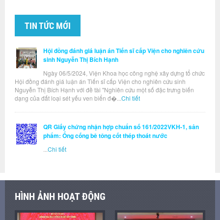
TIN TỨC MỚI
Hội đồng đánh giá luận án Tiến sĩ cấp Viện cho nghiên cứu
sinh Nguyễn Thị Bích Hạnh
Ngày 06/5/2024, Viện Khoa học công nghệ xây dựng tổ chức
Hội đồng đánh giá luận án Tiến sĩ cấp Viện cho nghiên cứu sinh
Nguyễn Thị Bích Hạnh với đề tài "Nghiên cứu một số đặc trưng biến
dạng của đất loại sét yếu ven biển đ�...
Chi tiết
QR Giấy chứng nhận hợp chuẩn số 161/2022VKH-1, sản
phẩm: Ống cống bê tông cốt thép thoát nước
...
Chi tiết
HÌNH ẢNH HOẠT ĐỘNG