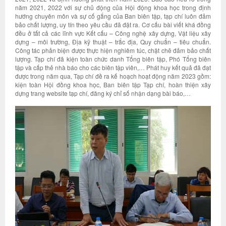
năm 2021, 2022 với sự chủ động của Hội động khoa học trong định
hướng chuyên môn và sự cố gắng của Ban biên tập, tạp chí luôn đảm
bảo chất lượng, uy tín theo yêu cầu đã đặt ra. Cơ cấu bài viết khá đồng
đều ở tất cả các lĩnh vực Kết cấu – Công nghệ xây dựng, Vật liệu xây
dựng – môi trường, Địa kỹ thuật – trắc địa, Quy chuẩn – tiêu chuẩn.
Công tác phản biện được thực hiện nghiêm túc, chặt chẽ đảm bảo chất
lượng. Tạp chí đã kiện toàn chức danh Tổng biên tập, Phó Tổng biên
tập và cấp thẻ nhà báo cho các biên tập viên,… Phát huy kết quả đã đạt
được trong năm qua, Tạp chí đề ra kế hoạch hoạt động năm 2023 gồm:
kiện toàn Hội đồng khoa học, Ban biên tập Tạp chí, hoàn thiện xây
dựng trang website tạp chí, đăng ký chỉ số nhận dạng bài báo,…