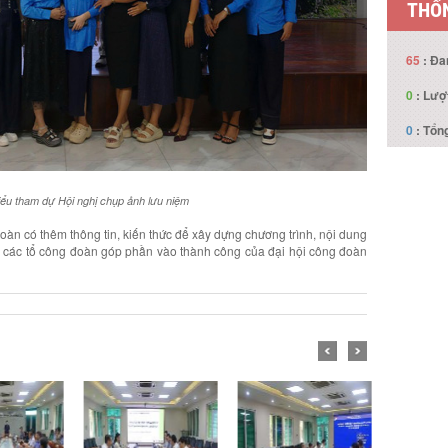
THỐN
65
: Đa
0
: Lượ
0
: Tổng
iểu tham dự Hội nghị chụp ảnh lưu niệm
oàn có thêm thông tin, kiến thức để xây dựng chương trình, nội dung
ị các tổ công đoàn góp phần vào thành công của đại hội công đoàn