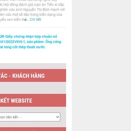
ức Hội đồng đánh giá luận án Tiến sĩ cấp
ghiên cứu sinh Nguyễn Thị Bích Hạnh với
hiên cứu một số đặc trưng biến dạng của
t yếu ven biển đ�...
Chi tiết
QR Giấy chứng nhận hợp chuẩn số
161/2022VKH-1, sản phẩm: Ống cống
bê tông cốt thép thoát nước
TÁC - KHÁCH HÀNG
 KẾT WEBSITE