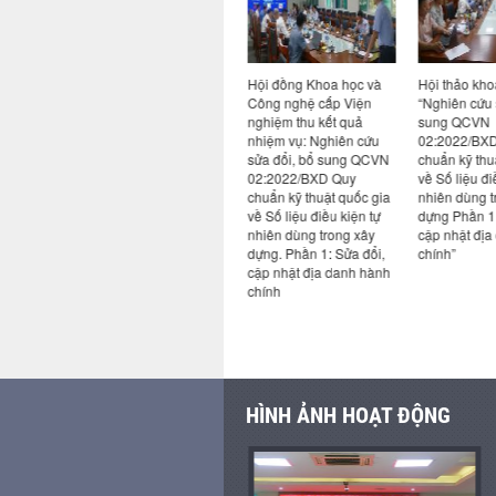
học “Nhà
Viện trưởng Nguyễn
Hội đồng Khoa học và
Hội thảo kho
ải các-
Hồng Hải tiếp và làm
Công nghệ cấp Viện
“Nghiên cứu 
h hướng
việc với đoàn công tác
nghiệm thu kết quả
sung QCVN
o Việt
Viện Bê tông Hoa Kỳ
nhiệm vụ: Nghiên cứu
02:2022/BXD
sửa đổi, bổ sung QCVN
chuẩn kỹ thu
02:2022/BXD Quy
về Số liệu đi
chuẩn kỹ thuật quốc gia
nhiên dùng t
về Số liệu điều kiện tự
dựng Phần 1:
nhiên dùng trong xây
cập nhật địa
dựng. Phần 1: Sửa đổi,
chính”
cập nhật địa danh hành
chính
HÌNH ẢNH HOẠT ĐỘNG