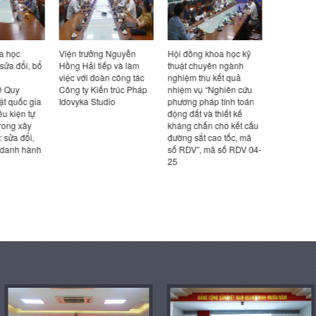
a học
Viện trưởng Nguyễn
Hội đồng khoa học kỹ
Hội đồng 
sửa đổi, bổ
Hồng Hải tiếp và làm
thuật chuyên ngành
thuật chu
việc với đoàn công tác
nghiệm thu kết quả
nghiệm thu
 Quy
Công ty Kiến trúc Pháp
nhiệm vụ “Nghiên cứu
nhiệm vụ 
ật quốc gia
Idovyka Studio
phương pháp tính toán
về các quy
ều kiện tự
động đất và thiết kế
kế, thi côn
rong xây
kháng chấn cho kết cấu
nhà máy đ
 sửa đổi,
đường sắt cao tốc, mã
trên thế g
 danh hành
số RDV”, mã số RDV 04-
áp dụng tạ
25
mã số RDV