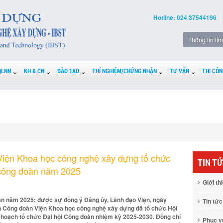
Hotline: 024 37544196
QLNN
KH & CN
ĐÀO TẠO
THÍ NGHIỆM/CHỨNG NHẬN
TƯ VẤN
THI CÔN
iện Khoa học công nghệ xây dựng tổ chức
TIN T
 công đoàn năm 2025
Giới th
n năm 2025; được sự đồng ý Đảng ủy, Lãnh đạo Viện, ngày
Tin tức
nh Công đoàn Viện Khoa học công nghệ xây dựng đã tổ chức Hội
ế hoạch tổ chức Đại hội Công đoàn nhiệm kỳ 2025-2030. Đồng chí
Phục 