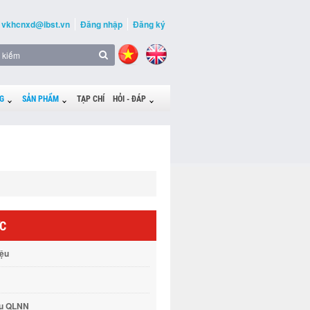
vkhcnxd@ibst.vn
Đăng nhập
Đăng ký
G
SẢN PHẨM
TẠP CHÍ
HỎI - ĐÁP
ỨC
iệu
vụ QLNN