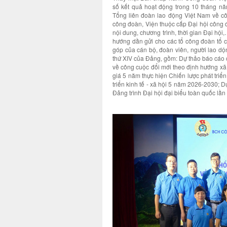
số kết quả hoạt động trong 10 tháng n
Tổng liên đoàn lao động Việt Nam về côn
công đoàn, Viện thuộc cấp Đại hội công đ
nội dung, chương trình, thời gian Đại hộ
hướng dần gửi cho các tổ công đoàn tổ ch
góp của cán bộ, đoàn viên, người lao dộn
thứ XIV của Đảng, gồm: Dự thảo báo cáo ch
về công cuộc đổi mới theo định hướng xã
giá 5 năm thực hiện Chiến lược phát triể
triển kinh tế - xã hội 5 năm 2026-2030; 
Đảng trình Đại hội đại biểu toàn quốc lần 