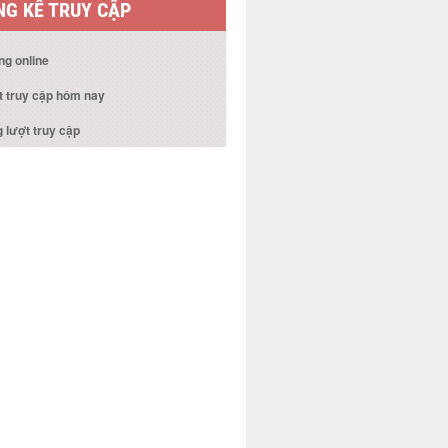
G KÊ TRUY CẬP
ng online
t truy cập hôm nay
 lượt truy cập