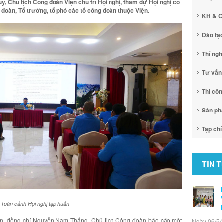
 Chủ tịch Công đoàn Viện chủ trì Hội nghị, tham dự Hội nghị có
đoàn, Tổ trưởng, tổ phó các tổ công đoàn thuộc Viện.
KH & 
Đào tạ
Thí ng
Tư vấn
Thi cô
Sản p
Tạp chí
TIN 
Toàn cảnh Hội nghị tập huấn
n, đồng chí Nguyễn Nam Thắng, Chủ tịch Công đoàn báo cáo một
Ngày 06/5/