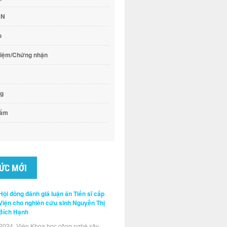
CN
o
hiệm/Chứng nhận
ng
hẩm
TỨC MỚI
Hội đồng đánh giá luận án Tiến sĩ cấp
Viện cho nghiên cứu sinh Nguyễn Thị
Bích Hạnh
2024, Viện Khoa học công nghệ xây