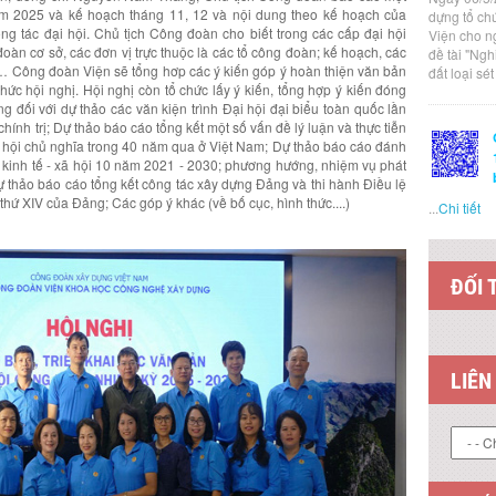
ăm 2025 và kế hoạch tháng 11, 12 và nội dung theo kế hoạch của
dựng tổ ch
g tác đại hội. Chủ tịch Công đoàn cho biết trong các cấp đại hội
Viện cho n
oàn cơ sở, các đơn vị trực thuộc là các tổ công đoàn; kế hoạch, các
đề tài "Ng
i,… Công đoàn Viện sẽ tổng hơp các ý kiến góp ý hoàn thiện văn bản
đất loại sé
ức hội nghị. Hội nghị còn tổ chức lấy ý kiến, tổng hợp ý kiến đóng
g đối với dự thảo các văn kiện trình Đại hội đại biểu toàn quốc lần
ính trị; Dự thảo báo cáo tổng kết một số vấn đề lý luận và thực tiễn
 hội chủ nghĩa trong 40 năm qua ở Việt Nam; Dự thảo báo cáo đánh
n kinh tế - xã hội 10 năm 2021 - 2030; phương hướng, nhiệm vụ phát
Dự thảo báo cáo tổng kết công tác xây dựng Đảng và thi hành Điều lệ
thứ XIV của Đảng; Các góp ý khác (về bố cục, hình thức....)
...
Chi tiết
ĐỐI 
LIÊN