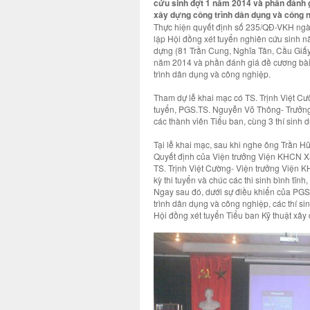
cứu sinh đợt 1 năm 2014 và phần đánh g
xây dựng công trình dân dụng và công n
Thực hiện quyết định số 235/QĐ-VKH ngà
lập Hội đồng xét tuyển nghiên cứu sinh 
dựng (81 Trần Cung, Nghĩa Tân, Cầu Giấy 
năm 2014 và phần đánh giá đề cương bài 
trình dân dụng và công nghiệp.
Tham dự lễ khai mạc có TS. Trịnh Việt C
tuyển, PGS.TS. Nguyễn Võ Thông- Trưởng 
các thành viên Tiểu ban, cùng 3 thí sinh d
Tại lễ khai mạc, sau khi nghe ông Trần 
Quyết định của Viện trưởng Viện KHCN Xâ
TS. Trịnh Việt Cường- Viện trưởng Viện K
kỳ thi tuyển và chúc các thi sinh bình tĩn
Ngay sau đó, dưới sự điều khiển của PG
trình dân dụng và công nghiệp, các thí s
Hội đồng xét tuyển Tiểu ban Kỹ thuật xây