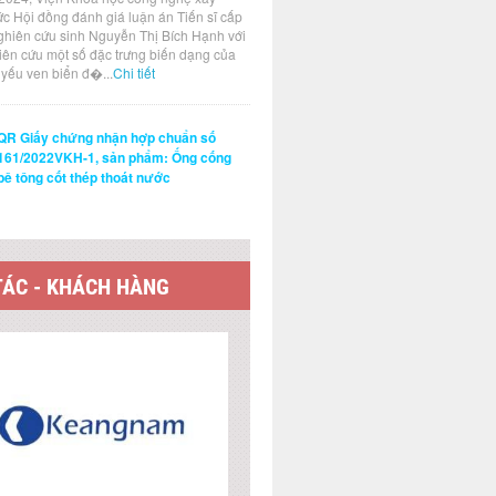
ức Hội đồng đánh giá luận án Tiến sĩ cấp
ghiên cứu sinh Nguyễn Thị Bích Hạnh với
hiên cứu một số đặc trưng biến dạng của
t yếu ven biển đ�...
Chi tiết
QR Giấy chứng nhận hợp chuẩn số
161/2022VKH-1, sản phẩm: Ống cống
bê tông cốt thép thoát nước
TÁC - KHÁCH HÀNG