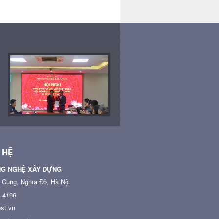
 HỆ
NG NGHỆ XÂY DỰNG
n Cung, Nghĩa Đô, Hà Nội
4 4196
st.vn