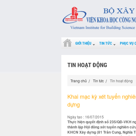
GIỚI THIỆU
TIN TỨC
PHỤC VỤ 
TIN HOẠT ĐỘNG
Trang chủ
Tin tức
Tin hoạt động
Khai mạc kỳ xét tuyển nghi
dựng
Ngày tạo : 16/07/2015
Thực hiện quyết định số 235/QĐ-VKH n
thành lập Hội đồng xét tuyển nghiên cứ
KHCN Xây dựng (81 Trần Cung, Nghĩa Tân