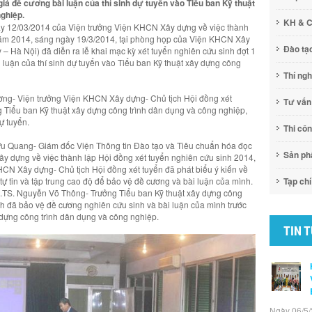
iá đề cương bài luận của thí sinh dự tuyển vào Tiểu ban Kỹ thuật
ghiệp.
KH & 
y 12/03/2014 của Viện trưởng Viện KHCN Xây dựng về việc thành
năm 2014, sáng ngày 19/3/2014, tại phòng họp của Viện KHCN Xây
Đào tạ
– Hà Nội) đã diễn ra lễ khai mạc kỳ xét tuyển nghiên cứu sinh đợt 1
luận của thí sinh dự tuyển vào Tiểu ban Kỹ thuật xây dựng công
Thí ng
ường- Viện trưởng Viện KHCN Xây dựng- Chủ tịch Hội đồng xét
Tư vấn
Tiểu ban Kỹ thuật xây dựng công trình dân dụng và công nghiệp,
ự tuyển.
Thi cô
Hữu Quang- Giám đốc Viện Thông tin Đào tạo và Tiêu chuẩn hóa đọc
Sản p
y dựng về việc thành lập Hội đồng xét tuyển nghiên cứu sinh 2014,
HCN Xây dựng- Chủ tịch Hội đồng xét tuyển đã phát biểu ý kiến về
h, tự tin và tập trung cao độ để bảo vệ đề cương và bài luận của mình.
Tạp chí
S.TS. Nguyễn Võ Thông- Trưởng Tiểu ban Kỹ thuật xây dựng công
inh đã bảo vệ đề cương nghiên cứu sinh và bài luận của mình trước
 dựng công trình dân dụng và công nghiệp.
TIN 
Ngày 06/5/