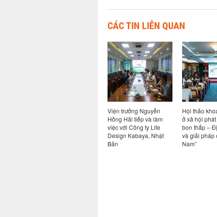
CÁC TIN LIÊN QUAN
g Nguyễn
Viện trưởng Nguyễn
Hội thảo khoa học “Nhà
Viện trư
ếp và làm
Hồng Hải tiếp và làm
ở xã hội phát thải các-
Hồng Hải
ng ty TNHH
việc với Công ty Life
bon thấp – Định hướng
việc với 
kế & nghiên
Design Kabaya, Nhật
và giải pháp cho Việt
Viện Bê 
úc Đại học
Bản
Nam”
 (UAD), Trung