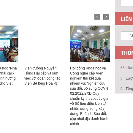
LIÊN
THỐN
65
: Đa
ởng Nguyễn
Hội đồng Khoa học và
Hội thảo khoa học
Viện t
 tiếp và làm
Công nghệ cấp Viện
“Nghiên cứu sửa đổi, bổ
Hồng H
0
: Lượ
đoàn công tác
nghiệm thu kết quả
sung QCVN
việc v
tông Hoa Kỳ
nhiệm vụ: Nghiên cứu
02:2022/BXD Quy
Công t
sửa đổi, bổ sung QCVN
chuẩn kỹ thuật quốc gia
Idovyk
0
: Tổng
02:2022/BXD Quy
về Số liệu điều kiện tự
chuẩn kỹ thuật quốc gia
nhiên dùng trong xây
về Số liệu điều kiện tự
dựng Phần 1: sửa đổi,
nhiên dùng trong xây
cập nhật địa danh hành
dựng. Phần 1: Sửa đổi,
chính”
cập nhật địa danh hành
chính