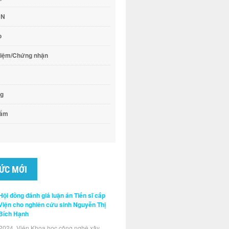
CN
o
hiệm/Chứng nhận
ng
hẩm
TỨC MỚI
Hội đồng đánh giá luận án Tiến sĩ cấp
Viện cho nghiên cứu sinh Nguyễn Thị
Bích Hạnh
2024, Viện Khoa học công nghệ xây