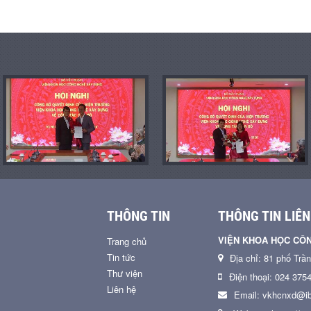
THÔNG TIN
THÔNG TIN LIÊN
VIỆN KHOA HỌC CÔ
Trang chủ
Tin tức
Địa chỉ: 81 phố Trầ
Thư viện
Điện thoại: 024 375
Liên hệ
Email: vkhcnxd@ib