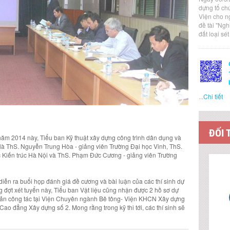
dựng tổ ch
Viện cho n
đề tài "Ng
đất loại sé
...
Chi tiết
ĐỐI 
 năm 2014 này, Tiểu ban Kỹ thuật xây dựng công trình dân dụng và
i là ThS. Nguyễn Trung Hòa - giảng viên Trường Đại học Vinh, ThS.
c Kiến trúc Hà Nội và ThS. Phạm Đức Cương - giảng viên Trường
iễn ra buổi họp đánh giá đề cương và bài luận của các thí sinh dự
ng đợt xét tuyển này, Tiểu ban Vật liệu cũng nhận được 2 hồ sơ dự
Toản công tác tại Viện Chuyên ngành Bê tông- Viện KHCN Xây dựng
ao đẳng Xây dựng số 2. Mong rằng trong kỹ thi tới, các thí sinh sẽ