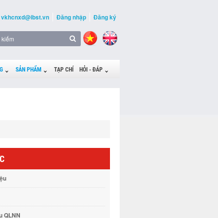
vkhcnxd@ibst.vn
Đăng nhập
Đăng ký
G
SẢN PHẨM
TẠP CHÍ
HỎI - ĐÁP
ỨC
iệu
vụ QLNN