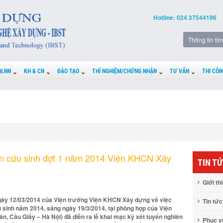
Hotline: 024 37544196
QLNN
KH & CN
ĐÀO TẠO
THÍ NGHIỆM/CHỨNG NHẬN
TƯ VẤN
THI CÔN
ên cứu sinh đợt 1 năm 2014 Viện KHCN Xây
TIN T
Giới th
gày 12/03/2014 của Viện trưởng Viện KHCN Xây dựng về việc
Tin tức
u sinh năm 2014, sáng ngày 19/3/2014, tại phòng họp của Viện
, Cầu Giấy – Hà Nội) đã diễn ra lễ khai mạc kỳ xét tuyển nghiên
Phục 