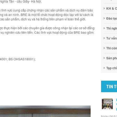
ghĩa Tân - cầu Giấy- Hà Nội.
KH & 
ng lĩnh vực cung cấp chứng nhận các sản phẩm và dịch vụ đảm bảo
g và an ninh. BRE là một tổ chức hoạt động độc lập với tư cách là
Đào tạ
các sản phẩm, dịch vụ và hệ thống trên phạm vi toàn thế giới.
 thực hiện bởi các chuyên gia được công nhận tại các cơ sở đẳng
Thí ng
 vụ nghiên cứu tiên tiến. Các lĩnh vực hoạt động của BRE bao gồm:
Tư vấn
Thi cô
Sản p
 14001; BS OHSAS18001);
Tạp chí
TIN 
Ngày 06/5/