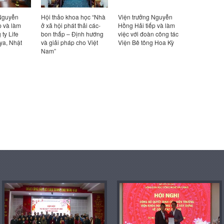
 Nguyễn
Hội thảo khoa học “Nhà
Viện trưởng Nguyễn
Hội đồng 
p và làm
ở xã hội phát thải các-
Hồng Hải tiếp và làm
Công nghệ
 ty Life
bon thấp – Định hướng
việc với đoàn công tác
nghiệm thu
ya, Nhật
và giải pháp cho Việt
Viện Bê tông Hoa Kỳ
nhiệm vụ:
Nam”
sửa đổi, 
02:2022/
chuẩn kỹ t
về Số liệu 
nhiên dùng
dựng. Phần
cập nhật 
chính