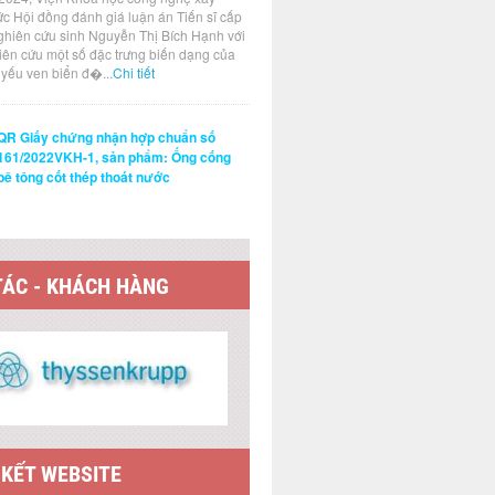
ức Hội đồng đánh giá luận án Tiến sĩ cấp
ghiên cứu sinh Nguyễn Thị Bích Hạnh với
hiên cứu một số đặc trưng biến dạng của
t yếu ven biển đ�...
Chi tiết
QR Giấy chứng nhận hợp chuẩn số
161/2022VKH-1, sản phẩm: Ống cống
bê tông cốt thép thoát nước
TÁC - KHÁCH HÀNG
 KẾT WEBSITE