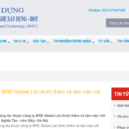
Hotline: 024 37544196
QLNN
KH & CN
ĐÀO TẠO
THÍ NGHIỆM/CHỨNG NHẬN
TƯ VẤN
THI CÔN
 BRE Global Ltd (Anh) thăm và làm việc với
TIN T
Giới th
ng tác thuộc công ty BRE Global Ltd (Anh) thăm và làm việc với
Tin tức
Nghĩa Tân - cầu Giấy- Hà Nội.
g tác thuộc công ty BRE Global Ltd (Anh) thăm và làm việc với
Phục 