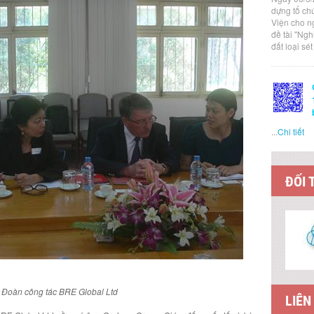
dựng tổ ch
Viện cho n
đề tài "Ng
đất loại sé
...
Chi tiết
ĐỐI 
 Đoàn công tác BRE Global Ltd
LIÊN