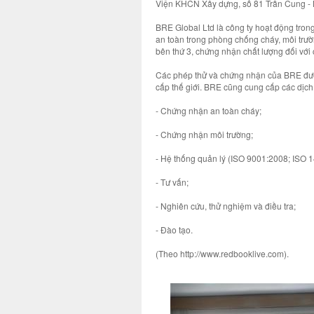
Viện KHCN Xây dựng, số 81 Trần Cung - N
BRE Global Ltd là công ty hoạt động tro
an toàn trong phòng chống cháy, môi trườn
bên thứ 3, chứng nhận chất lượng đối với 
Các phép thử và chứng nhận của BRE được
cấp thế giới. BRE cũng cung cấp các dịch
- Chứng nhận an toàn cháy;
- Chứng nhận môi trường;
- Hệ thống quản lý (ISO 9001:2008; ISO
- Tư vấn;
- Nghiên cứu, thử nghiệm và điều tra;
- Đào tạo.
(Theo http://www.redbooklive.com).