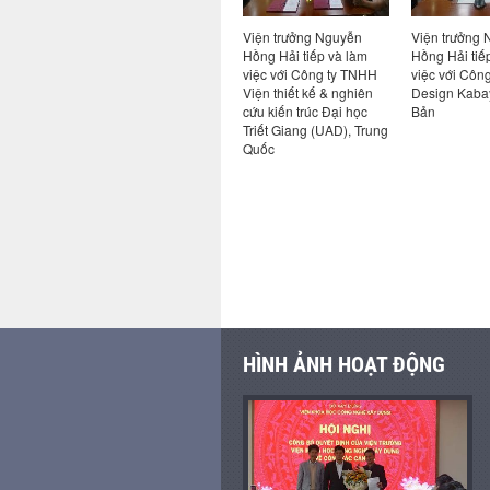
thực hiện
Viện Khoa học công
Viện trưởng Nguyễn
Viện trưởng
ng đầu
nghệ xây dựng và Tập
Hồng Hải tiếp và làm
Hồng Hải tiế
ai nhiệm
đoàn Trần Đức ký kết
việc với Công ty TNHH
việc với Công
c tháng
hợp tác nghiên cứu, phát
Viện thiết kế & nghiên
Design Kaba
triển nền tảng tiêu
cứu kiến trúc Đại học
Bản
chuẩn cho xây dựng gỗ
Triết Giang (UAD), Trung
tại Việt Nam
Quốc
HÌNH ẢNH HOẠT ĐỘNG