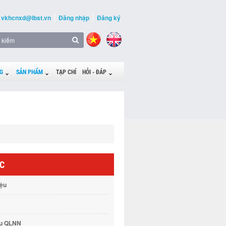
vkhcnxd@ibst.vn
Đăng nhập
Đăng ký
G
SẢN PHẨM
TẠP CHÍ
HỎI - ĐÁP
ỨC
iệu
vụ QLNN