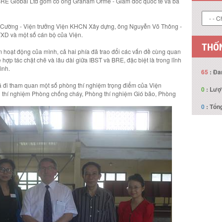
 BRE Global Ltd gồm có ông Graham Orme - Giám đốc quốc tế và bà
ệt Cường - Viện trưởng Viện KHCN Xây dựng, ông Nguyễn Võ Thông -
XD và một số cán bộ của Viện.
THỐN
ệm hoạt động của mình, cả hai phía đã trao đổi các vấn đề cùng quan
p tác chặt chẽ và lâu dài giữa IBST và BRE, đặc biệt là trong lĩnh
ình.
65
: Đa
ã đi tham quan một số phòng thí nghiệm trọng điểm của Viện
0
: Lượ
thí nghiệm Phòng chống cháy, Phòng thí nghiệm Gió bão, Phòng
0
: Tổng