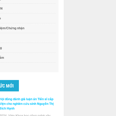
CN
o
hiệm/Chứng nhận
ng
hẩm
TỨC MỚI
Hội đồng đánh giá luận án Tiến sĩ cấp
Viện cho nghiên cứu sinh Nguyễn Thị
Bích Hạnh
2024, Viện Khoa học công nghệ xây