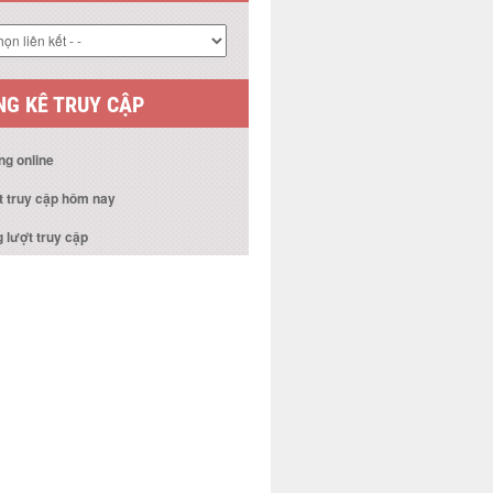
G KÊ TRUY CẬP
ng online
t truy cập hôm nay
 lượt truy cập