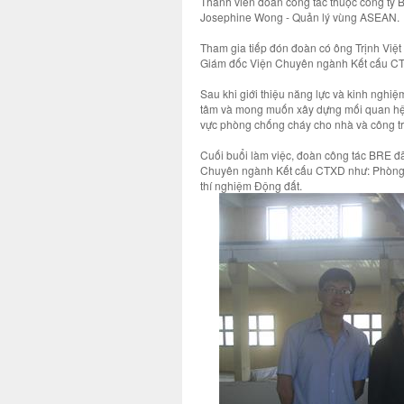
Thành viên đoàn công tác thuộc công ty
Josephine Wong - Quản lý vùng ASEAN.
Tham gia tiếp đón đoàn có ông Trịnh Vi
Giám đốc Viện Chuyên ngành Kết cấu CT
Sau khi giới thiệu năng lực và kinh nghi
tâm và mong muốn xây dựng mối quan hệ hợ
vực phòng chống cháy cho nhà và công tr
Cuối buổi làm việc, đoàn công tác BRE đ
Chuyên ngành Kết cấu CTXD như: Phòng 
thí nghiệm Động đất.