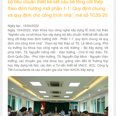
bộ tiêu chuẩn thiết kế kết cấu bê tông cốt thép
theo định hướng mới phần 1-1: Quy định chung
và quy định cho công trình nhà”, mã số TC35-20
Ngày tạo : 19/04/2022
Ngày 19/4/2022, Viện Khoa học công nghệ xây dựng tổ chức hội thảo
“Nghiên cứu cơ sở khoa học xây dựng bộ tiêu chuẩn thiết kế kết cấu bê
tông cốt thép theo định hướng mới - Phần 1-1: quy định chung và quy
định cho công trình nhà”. Tham dự Hội thảo có TS. Lê Minh Long, Phó
Vụ trưởng Vụ Khoa học công nghệ và môi trường – Bộ Xây dựng. Về
phía Viện, TS. Nguyễn Hồng Hải - Viện trưởng - Chủ trì Hội thảo, TS.
Đinh Quốc Dân - Phó Viện trưởng, TS. Nguyễn Đại Minh - Nguyên Viện
trưởng; các chuyên gia, nhà khoa học, giảng viên đến từ Trường Đại
học Xây dựng Hà Nội, các đơn vị Tư vấn thiết kế VNCC, VCC, Công ty
TW-Consultants và các chuyên gia của Viện KHCN Xây dựng.