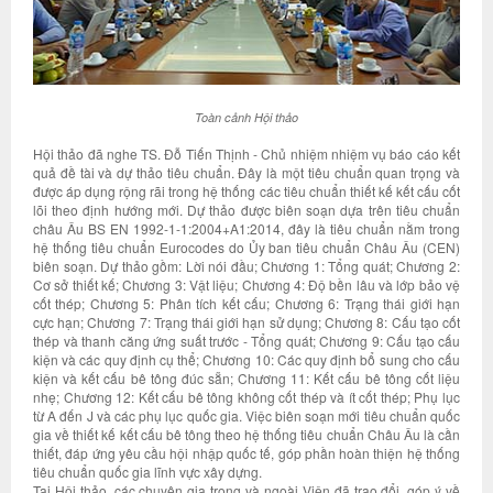
Toàn cảnh Hội thảo
Hội thảo đã nghe TS. Đỗ Tiến Thịnh - Chủ nhiệm nhiệm vụ báo cáo kết
quả đề tài và dự thảo tiêu chuẩn. Đây là một tiêu chuẩn quan trọng và
được áp dụng rộng rãi trong hệ thống các tiêu chuẩn thiết kế kết cấu cốt
lõi theo định hướng mới. Dự thảo được biên soạn dựa trên tiêu chuẩn
châu Âu BS EN 1992-1-1:2004+A1:2014, đây là tiêu chuẩn nằm trong
hệ thống tiêu chuẩn Eurocodes do Ủy ban tiêu chuẩn Châu Âu (CEN)
biên soạn. Dự thảo gồm: Lời nói đầu; Chương 1: Tổng quát; Chương 2:
Cơ sở thiết kế; Chương 3: Vật liệu; Chương 4: Độ bền lâu và lớp bảo vệ
cốt thép; Chương 5: Phân tích kết cấu; Chương 6: Trạng thái giới hạn
cực hạn; Chương 7: Trạng thái giới hạn sử dụng; Chương 8: Cấu tạo cốt
thép và thanh căng ứng suất trước - Tổng quát; Chương 9: Cấu tạo cấu
kiện và các quy định cụ thể; Chương 10: Các quy định bổ sung cho cấu
kiện và kết cấu bê tông đúc sẵn; Chương 11: Kết cấu bê tông cốt liệu
nhẹ; Chương 12: Kết cấu bê tông không cốt thép và ít cốt thép; Phụ lục
từ A đến J và các phụ lục quốc gia. Việc biên soạn mới tiêu chuẩn quốc
gia về thiết kế kết cấu bê tông theo hệ thống tiêu chuẩn Châu Âu là cần
thiết, đáp ứng yêu cầu hội nhập quốc tế, góp phần hoàn thiện hệ thống
tiêu chuẩn quốc gia lĩnh vực xây dựng.
Tại Hội thảo, các chuyên gia trong và ngoài Viện đã trao đổi, góp ý về