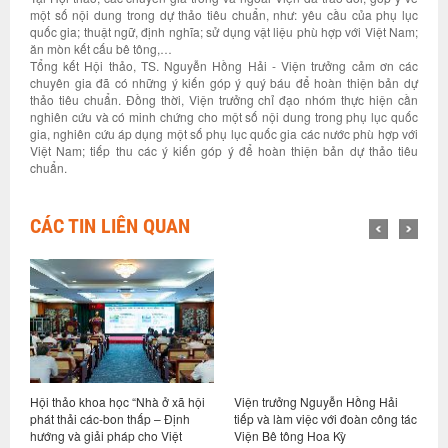
một số nội dung trong dự thảo tiêu chuẩn, như: yêu cầu của phụ lục
quốc gia; thuật ngữ, định nghĩa; sử dụng vật liệu phù hợp với Việt Nam;
ăn mòn kết cấu bê tông,…
Tổng kết Hội thảo, TS. Nguyễn Hồng Hải - Viện trưởng cảm ơn các
chuyên gia đã có những ý kiến góp ý quý báu để hoàn thiện bản dự
thảo tiêu chuẩn. Đồng thời, Viện trưởng chỉ đạo nhóm thực hiện cần
nghiên cứu và có minh chứng cho một số nội dung trong phụ lục quốc
gia, nghiên cứu áp dụng một số phụ lục quốc gia các nước phù hợp với
Việt Nam; tiếp thu các ý kiến góp ý để hoàn thiện bản dự thảo tiêu
chuẩn.
CÁC TIN LIÊN QUAN
Hội thảo khoa học “Nhà ở xã hội
Viện trưởng Nguyễn Hồng Hải
H
phát thải các-bon thấp – Định
tiếp và làm việc với đoàn công tác
n
hướng và giải pháp cho Việt
Viện Bê tông Hoa Kỳ
q