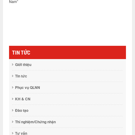
Nam”
đ
Q
S
t
c
TIN TỨC
Giới thiệu
Tin tức
Phục vụ QLNN
KH & CN
Đào tạo
Thí nghiệm/Chứng nhận
Tư vấn