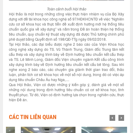
Toàn cảnh buổi Hội thảo
Hội thảo là một trong những công việc thực hiện nhiệm vụ của Bộ Xây
dựng với đề tài khoa học công nghệ số 97/HĐKHCNTĐ về việc “Nghiên
cứu cơ sở khoa học và thực tiễn đề xuất định hướng mới hệ thống tiêu
chuẩn quốc gia về xây dựng” và nằm trong Đề án hoàn thiện hệ thống
tiêu chuẩn, quy chuẩn kỹ thuật xây dựng đã được Thủ tướng chính phủ
phê duyệt bằng Quyết định số 198/QĐ-TTg ngày 09/02/2018.
Tại Hội thảo, các đại biểu được nghe 2 báo cáo của Viện Khoa học
công nghệ xây dựng do TS. Vũ Thành Trung, Giám đốc Trung tâm kết
cấu thép và xây dựng trình bày về Định hướng tiêu chuẩn kết cấu thép
và TS. Lê Minh Long, Giám đốc Viện chuyên ngành Kết cấu công trình
xây dựng trình bày về Định hướng tiêu chuẩn kết cấu bê tông. Sau khi
nghe xong 2 báo cáo, các chuyên gia giành thời gian trao đổi, thảo
luận, phân tích cơ sở khoa học về một số nội dung, trong đó có việc áp
dụng tiêu chuẩn Châu Âu hay Nga,....
Qua Hội thảo, Viện có được những ý kiến góp ý, đánh giá về một số
những nội dung trong định hướng tiêu chuẩn có cơ sở khoa học, tính
thuyết phục. Từ đó, Viện có định hướng lựa chọn trong nghiên cứu, thực
hiện Đề án.
CÁC TIN LIÊN QUAN