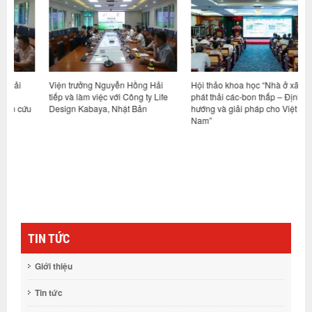
Viện trưởng Nguyễn Hồng Hải
Hội thảo khoa học “Nhà ở xã hội
V
tiếp và làm việc với Công ty Life
phát thải các-bon thấp – Định
t
u
Design Kabaya, Nhật Bản
hướng và giải pháp cho Việt
V
Nam”
TIN TỨC
Giới thiệu
Tin tức