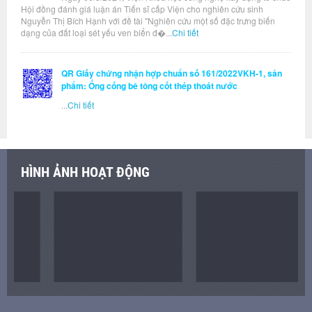
Hội đồng đánh giá luận án Tiến sĩ cấp Viện cho nghiên cứu sinh
Nguyễn Thị Bích Hạnh với đề tài "Nghiên cứu một số đặc trưng biến
dạng của đất loại sét yếu ven biển đ�...
Chi tiết
QR Giấy chứng nhận hợp chuẩn số 161/2022VKH-1, sản
phẩm: Ống cống bê tông cốt thép thoát nước
...
Chi tiết
HÌNH ẢNH HOẠT ĐỘNG