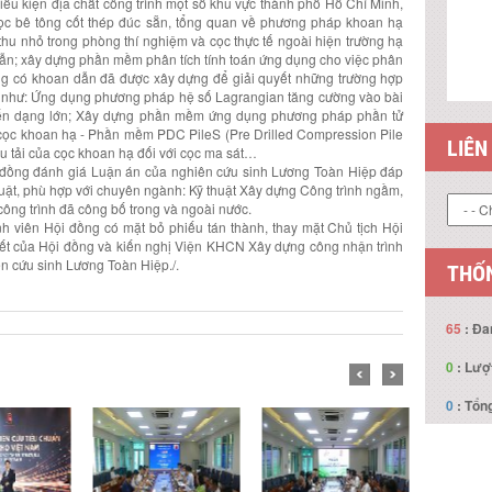
iều kiện địa chất công trình một số khu vực thành phố Hồ Chí Minh,
ọc bê tông cốt thép đúc sẵn, tổng quan về phương pháp khoan hạ
thu nhỏ trong phòng thí nghiệm và cọc thực tế ngoài hiện trường hạ
ẫn; xây dựng phần mềm phân tích tính toán ứng dụng cho việc phân
ông có khoan dẫn đã được xây dựng để giải quyết những trường hợp
uả như: Ứng dụng phương pháp hệ số Lagrangian tăng cường vào bài
n biến dạng lớn; Xây dựng phần mềm ứng dụng phương pháp phần tử
 cọc khoan hạ - Phần mềm PDC PileS (Pre Drilled Compression Pile
LIÊN
ịu tải của cọc khoan hạ đối với cọc ma sát…
ội đồng đánh giá Luận án của nghiên cứu sinh Lương Toàn Hiệp đáp
huật, phù hợp với chuyên ngành: Kỹ thuật Xây dựng Công trình ngầm,
công trình đã công bố trong và ngoài nước.
nh viên Hội đồng có mặt bỏ phiếu tán thành, thay mặt Chủ tịch Hội
ết của Hội đồng và kiến nghị Viện KHCN Xây dựng công nhận trình
ên cứu sinh Lương Toàn Hiệp./.
THỐN
65
: Đa
0
: Lượ
0
: Tổng