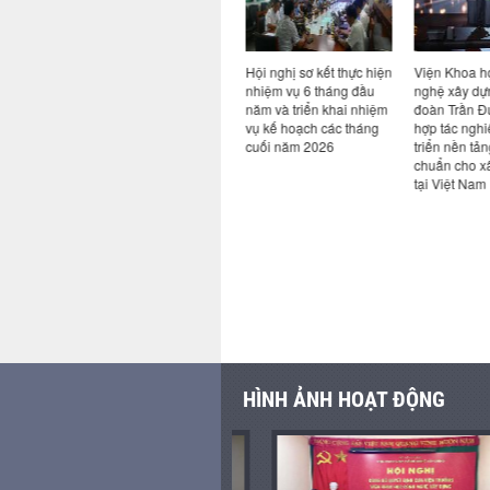
n đề Bim
Ký kết hợp tác giữa Viện
Hội nghị sơ kết thực hiện
Viện Khoa h
AI: từ
Khoa học công nghệ
nhiệm vụ 6 tháng đầu
nghệ xây dựn
ực tiễn
xây dựng và Công ty cổ
năm và triển khai nhiệm
đoàn Trần Đứ
ngành
phần công nghệ an toàn
vụ kế hoạch các tháng
hợp tác nghi
Việt Nam
cuối năm 2026
triển nền tản
chuẩn cho x
tại Việt Nam
HÌNH ẢNH HOẠT ĐỘNG