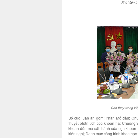
Phó Viện 
Các thầy trong Hộ
Bố cục luận án gồm: Phần Mở đầu; Chư
thuyết phân tích cọc khoan hạ; Chương 
khoan đến ma sát thành của cọc khoan 
kiến nghị; Danh mục công trình khoa học đ