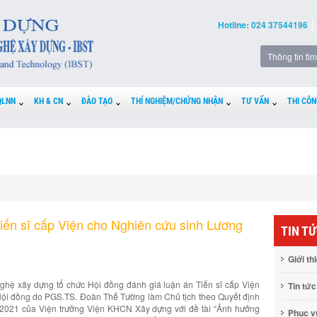
Hotline: 024 37544196
QLNN
KH & CN
ĐÀO TẠO
THÍ NGHIỆM/CHỨNG NHẬN
TƯ VẤN
THI CÔN
iến sĩ cấp Viện cho Nghiên cứu sinh Lương
TIN T
Giới th
hệ xây dựng tổ chức Hội đồng đánh giá luận án Tiến sĩ cấp Viện
Tin tức
ội đồng do PGS.TS. Đoàn Thế Tường làm Chủ tịch theo Quyết định
2021 của Viện trưởng Viện KHCN Xây dựng với đề tài “Ảnh hưởng
Phục 