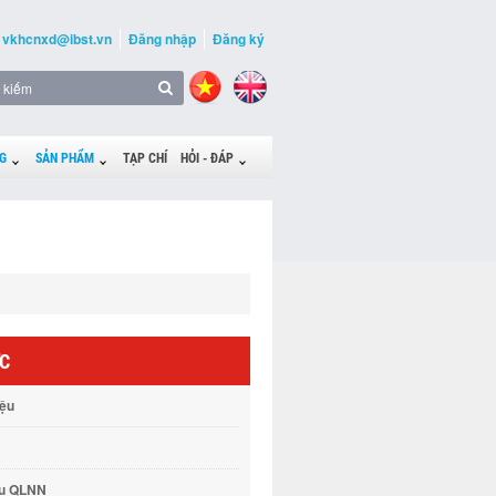
vkhcnxd@ibst.vn
Đăng nhập
Đăng ký
G
SẢN PHẨM
TẠP CHÍ
HỎI - ĐÁP
ỨC
iệu
vụ QLNN