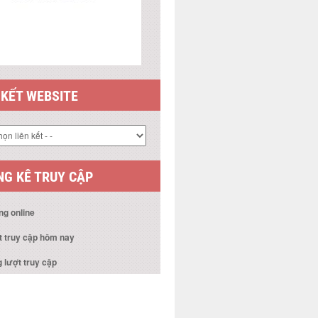
 KẾT WEBSITE
G KÊ TRUY CẬP
ng online
t truy cập hôm nay
 lượt truy cập