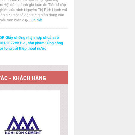
ức Hội đồng đánh giá luận án Tiến sĩ cấp
ghiên cứu sinh Nguyễn Thị Bích Hạnh với
hiên cứu một số đặc trưng biến dạng của
t yếu ven biển đ�...
Chi tiết
QR Giấy chứng nhận hợp chuẩn số
161/2022VKH-1, sản phẩm: Ống cống
bê tông cốt thép thoát nước
TÁC - KHÁCH HÀNG