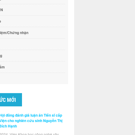
CN
o
hiệm/Chứng nhận
ng
hẩm
TỨC MỚI
Hội đồng đánh giá luận án Tiến sĩ cấp
Viện cho nghiên cứu sinh Nguyễn Thị
Bích Hạnh
2024, Viện Khoa học công nghệ xây