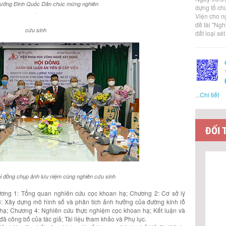
trưởng Đinh Quốc Dân chúc mừng nghiên
dựng tổ ch
Viện cho n
đề tài "Ng
cứu sinh
đất loại sé
...
Chi tiết
ĐỐI 
i đồng chụp ảnh lưu niệm cùng nghiên cứu sinh
ơng 1: Tổng quan nghiên cứu cọc khoan hạ; Chương 2: Cơ sở lý
3: Xây dựng mô hình số và phân tích ảnh hưởng của đường kính lỗ
hạ; Chương 4: Nghiên cứu thực nghiệm cọc khoan hạ; Kết luận và
ã công bố của tác giả; Tài liệu tham khảo và Phụ lục.