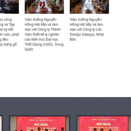
ọc công
Viện trưởng Nguyễn
Viện trưởng Nguyễn
Hội thảo 
g và Tập
Hồng Hải tiếp và làm
Hồng Hải tiếp và làm
ở xã hội ph
c ký kết
việc với Công ty TNHH
việc với Công ty Life
bon thấp 
ên cứu, phát
Viện thiết kế & nghiên
Design Kabaya, Nhật
và giải ph
g tiêu
cứu kiến trúc Đại học
Bản
Nam”
ây dựng gỗ
Triết Giang (UAD), Trung
Quốc