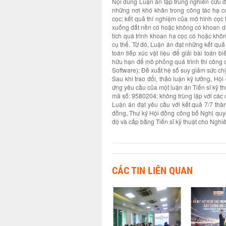
Nội dung Luận án tập trung nghiên cứu đ
những nơi khó khăn trong công tác hạ c
cọc; kết quả thí nghiệm của mô hình cọc 
xuống đất nền có hoặc không có khoan d
tích quá trình khoan hạ cọc có hoặc kh
cụ thể. Từ đó, Luận án đạt những kết q
toán tiếp xúc vật liệu để giải bài toá
hữu hạn để mô phỏng quá trình thi công
Software); Đề xuất hệ số suy giảm sức ch
Sau khi trao đổi, thảo luận kỹ lưỡng, H
ứng yêu cầu của một luận án Tiến sĩ kỹ t
mã số: 9580204; không trùng lặp với các 
Luận án đạt yêu cầu với kết quả 7/7 thà
đồng, Thư ký Hội đồng công bố Nghị quy
độ và cấp bằng Tiến sĩ kỹ thuật cho Nghi
CÁC TIN LIÊN QUAN