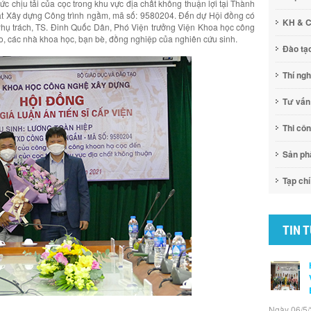
c chịu tải của cọc trong khu vực địa chất không thuận lợi tại Thành
ật Xây dựng Công trình ngầm, mã số: 9580204. Đến dự Hội đồng có
KH & 
hụ trách, TS. Đinh Quốc Dân, Phó Viện trưởng Viện Khoa học công
o, các nhà khoa học, bạn bè, đồng nghiệp của nghiên cứu sinh.
Đào tạ
Thí ng
Tư vấn
Thi cô
Sản p
Tạp chí
TIN 
Ngày 06/5/