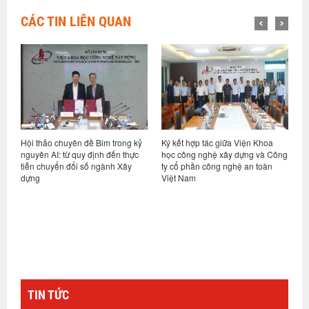
CÁC TIN LIÊN QUAN
ề Bim trong kỷ
Ký kết hợp tác giữa Viện Khoa
Hội nghị sơ kết thực hiện
 định đến thực
học công nghệ xây dựng và Công
vụ 6 tháng đầu năm và tri
ố ngành Xây
ty cổ phần công nghệ an toàn
nhiệm vụ kế hoạch các t
Việt Nam
cuối năm 2026
TIN TỨC