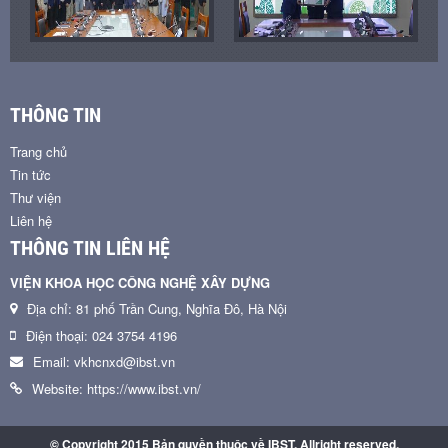
THÔNG TIN
Trang chủ
Tin tức
Thư viện
Liên hệ
THÔNG TIN LIÊN HỆ
VIỆN KHOA HỌC CÔNG NGHỆ XÂY DỰNG
Địa chỉ: 81 phố Trần Cung, Nghĩa Đô, Hà Nội
Điện thoại: 024 3754 4196
Email: vkhcnxd@ibst.vn
Website: https://www.ibst.vn/
© Copyright 2015 Bản quyền thuộc về IBST. Allright reserved.