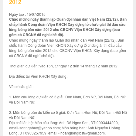
2012
Ngày tạo : 15/07/2015
Chào mừng ngày thành lập Quân đội nhân dân Việt Nam (22/12), Ban
chấp hành Công đoàn Viện KHCN Xây dựng tổ chức giải thi đấu cầu
lông, bóng bàn năm 2012 cho CBCNV Viện KHCN Xây dựng (bao
gồm cả CBCNV đã nghỉ chế độ).
Chào mừng ngày thành lập Quân đội nhân dân Việt Nam (22/12), Ban
chấp hành Công đoàn Viện KHCN Xây dựng tổ chức giải thi đấu cầu
lông, bóng bàn năm 2012 cho CBCNV Viện KHCN Xây dựng (bao gồm
cả CBCNV đã nghỉ chế độ).
Thời gian dự kiến: vào 15h, từ ngày 12 đến 14 tháng 12 năm 2012.
Địa điểm: tại Viện KHCN Xây dựng.
Về cơ cấu giải:
1. Môn cầu lông dự kiến có 5 giải: Đơn Nam, Đơn Nữ, Đôi Nam, Đôi Nữ
và Đôi Nam Nữ.
2. Môn bóng bàn dự kiến có 5 giải: Đơn Nam, Đơn Nữ, Đôi Nam, Đôi Nữ
và Đôi Nam Nữ.
Địa chỉ liên hệ: Môn cầu lông: Anh Đỗ Ngọc Sơn, ĐT: 0903444200,
email-sonngahuy@yahoo.com; Môn bóng bàn: Anh Nguyễn Hoàng
Long, ĐT 0903257959, email - hoanglongibst@gmail.com.