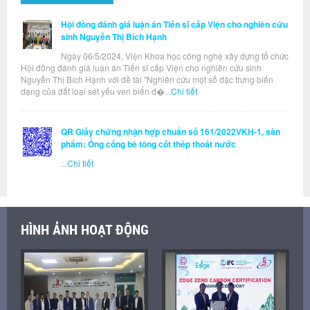
Hội đồng đánh giá luận án Tiến sĩ cấp Viện cho nghiên cứu
sinh Nguyễn Thị Bích Hạnh
Ngày 06/5/2024, Viện Khoa học công nghệ xây dựng tổ chức
Hội đồng đánh giá luận án Tiến sĩ cấp Viện cho nghiên cứu sinh
Nguyễn Thị Bích Hạnh với đề tài "Nghiên cứu một số đặc trưng biến
dạng của đất loại sét yếu ven biển đ�...
Chi tiết
QR Giấy chứng nhận hợp chuẩn số 161/2022VKH-1, sản
phẩm: Ống cống bê tông cốt thép thoát nước
...
Chi tiết
HÌNH ẢNH HOẠT ĐỘNG