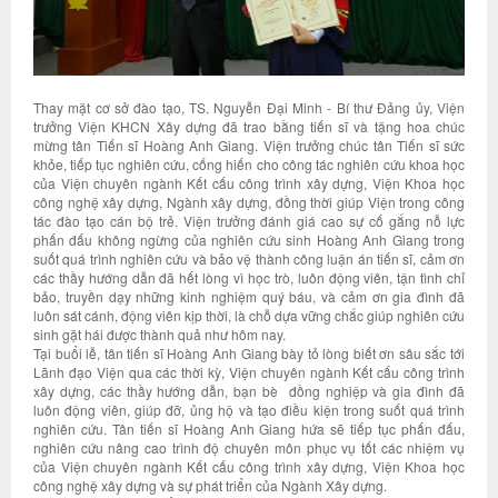
Thay mặt cơ sở đào tạo, TS. Nguyễn Đại Minh - Bí thư Đảng ủy, Viện
trưởng Viện KHCN Xây dựng đã trao bằng tiến sĩ và tặng hoa chúc
mừng tân Tiến sĩ Hoàng Anh Giang. Viện trưởng chúc tân Tiến sĩ sức
khỏe, tiếp tục nghiên cứu, cống hiến cho công tác nghiên cứu khoa học
của Viện chuyên ngành Kết cấu công trình xây dựng, Viện Khoa học
công nghệ xây dựng, Ngành xây dựng, đồng thời giúp Viện trong công
tác đào tạo cán bộ trẻ. Viện trưởng đánh giá cao sự cố gắng nỗ lực
phấn đấu không ngừng của nghiên cứu sinh Hoàng Anh Giang trong
suốt quá trình nghiên cứu và bảo vệ thành công luận án tiến sĩ, cảm ơn
các thầy hướng dẫn đã hết lòng vì học trò, luôn động viên, tận tình chỉ
bảo, truyền dạy những kinh nghiệm quý báu, và cảm ơn gia đình đã
luôn sát cánh, động viên kịp thời, là chỗ dựa vững chắc giúp nghiên cứu
sinh gặt hái được thành quả như hôm nay.
Tại buổi lễ, tân tiến sĩ Hoàng Anh Giang bày tỏ lòng biết ơn sâu sắc tới
Lãnh đạo Viện qua các thời kỳ, Viện chuyên ngành Kết cấu công trình
xây dựng, các thầy hướng dẫn, bạn bè đồng nghiệp và gia đình đã
luôn động viên, giúp đỡ, ủng hộ và tạo điều kiện trong suốt quá trình
nghiên cứu. Tân tiến sĩ Hoàng Anh Giang hứa sẽ tiếp tục phấn đấu,
nghiên cứu nâng cao trình độ chuyên môn phục vụ tốt các nhiệm vụ
của Viện chuyên ngành Kết cấu công trình xây dựng, Viện Khoa học
công nghệ xây dựng và sự phát triển của Ngành Xây dựng.