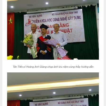
Tân Tiến sĩ Hoàng Anh Giang chụp ảnh lưu niệm cùng thầy hướng dẫn