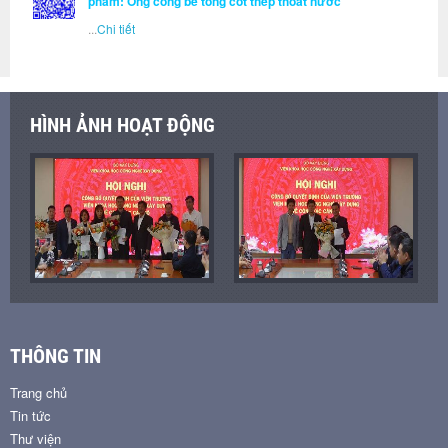
phẩm: Ống cống bê tông cốt thép thoát nước
...
Chi tiết
HÌNH ẢNH HOẠT ĐỘNG
THÔNG TIN
Trang chủ
Tin tức
Thư viện