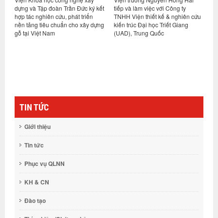
i
dựng và Tập đoàn Trần Đức ký kết
tiếp và làm việc với Công ty
t
hợp tác nghiên cứu, phát triển
TNHH Viện thiết kế & nghiên cứu
D
nền tảng tiêu chuẩn cho xây dựng
kiến trúc Đại học Triết Giang
gỗ tại Việt Nam
(UAD), Trung Quốc
TIN TỨC
Giới thiệu
Tin tức
Phục vụ QLNN
KH & CN
Đào tạo