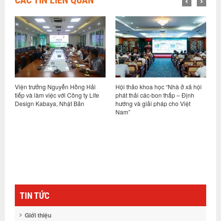
CÁC TIN LIÊN QUAN
Hội thảo khoa học “Nhà ở xã hội
Viện trưởng Nguyễn Hồng Hải
e
phát thải các-bon thấp – Định
tiếp và làm việc với đoàn công tác
hướng và giải pháp cho Việt
Viện Bê tông Hoa Kỳ
Nam”
TIN TỨC
Giới thiệu