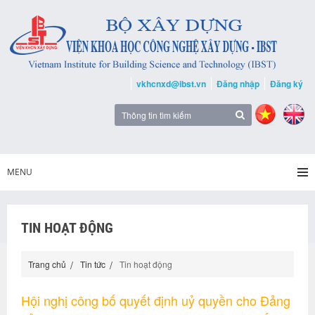
vkhcnxd@ibst.vn
Đăng nhập
Đăng ký
MENU
TIN HOẠT ĐỘNG
Trang chủ
Tin tức
Tin hoạt động
Hội nghị công bố quyết định uỷ quyền cho Đảng