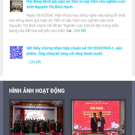
Hội đồng đánh giá luận án Tiến sĩ cấp Viện cho nghiên cứu
sinh Nguyễn Thị Bích Hạnh
Ngày 06/5/2024, Viện Khoa học công nghệ xây dựng tổ chức
Hội đồng đánh giá luận án Tiến sĩ cấp Viện cho nghiên cứu sinh
Nguyễn Thị Bích Hạnh với đề tài "Nghiên cứu một số đặc trưng biến
dạng của đất loại sét yếu ven biển đ�...
Chi tiết
QR Giấy chứng nhận hợp chuẩn số 161/2022VKH-1, sản
phẩm: Ống cống bê tông cốt thép thoát nước
...
Chi tiết
HÌNH ẢNH HOẠT ĐỘNG