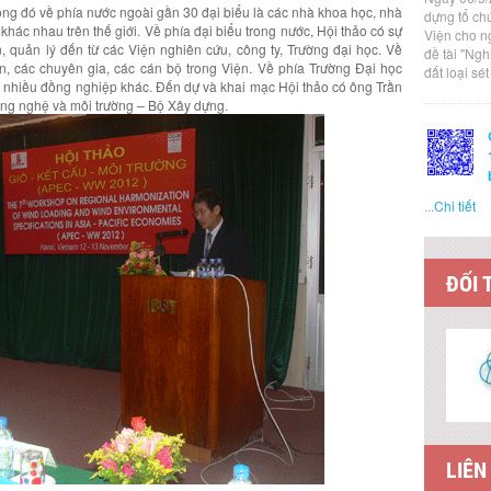
ong đó về phía nước ngoài gần 30 đại biểu là các nhà khoa học, nhà
dựng tổ ch
khác nhau trên thế giới. Về phía đại biểu trong nước, Hội thảo có sự
Viện cho n
, quản lý đến từ các Viện nghiên cứu, công ty, Trường đại học. Về
đề tài "Ng
n, các chuyên gia, các cán bộ trong Viện. Về phía Trường Đại học
đất loại sé
 nhiều đồng nghiệp khác. Đến dự và khai mạc Hội thảo có ông Trần
ng nghệ và môi trường – Bộ Xây dựng.
...
Chi tiết
ĐỐI 
LIÊN