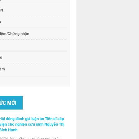
CN
o
hiệm/Chứng nhận
ng
hẩm
TỨC MỚI
Hội đồng đánh giá luận án Tiến sĩ cấp
Viện cho nghiên cứu sinh Nguyễn Thị
Bích Hạnh
2024, Viện Khoa học công nghệ xây