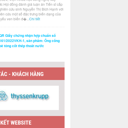
ức Hội đồng đánh giá luận án Tiến sĩ cấp
ghiên cứu sinh Nguyễn Thị Bích Hạnh với
hiên cứu một số đặc trưng biến dạng của
t yếu ven biển đ�...
Chi tiết
QR Giấy chứng nhận hợp chuẩn số
161/2022VKH-1, sản phẩm: Ống cống
bê tông cốt thép thoát nước
TÁC - KHÁCH HÀNG
 KẾT WEBSITE