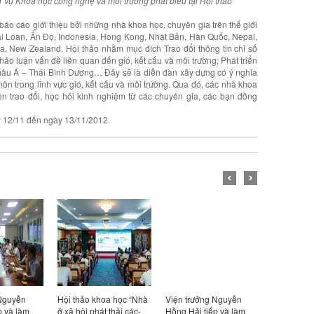
 Vụ Khoa học công nghệ và môi trường phát biểu tại Hội thảo
báo cáo giới thiệu bởi những nhà khoa học, chuyên gia trên thế giới
ài Loan, Ấn Độ, Indonesia, Hong Kong, Nhật Bản, Hàn Quốc, Nepal,
sia, New Zealand. Hội thảo nhằm mục đích Trao đổi thông tin chỉ số
hảo luận vấn đề liên quan đến gió, kết cấu và môi trường; Phát triển
Châu Á – Thái Bình Dương… Đây sẽ là diễn đàn xây dựng có ý nghĩa
ôn trong lĩnh vực gió, kết cấu và môi trường. Qua đó, các nhà khoa
ện trao đổi, học hỏi kinh nghiệm từ các chuyên gia, các bạn đồng
ày 12/11 đến ngày 13/11/2012.
 Nguyễn
Hội thảo khoa học “Nhà
Viện trưởng Nguyễn
Hội đồng 
p và làm
ở xã hội phát thải các-
Hồng Hải tiếp và làm
Công nghệ