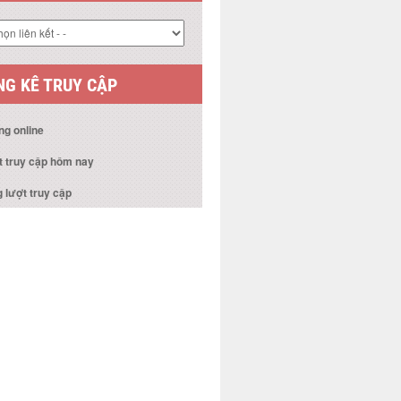
G KÊ TRUY CẬP
ng online
t truy cập hôm nay
 lượt truy cập