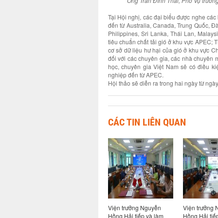
Ông Trần Đình Thái, Phó Vụ trưởng
Tại Hội nghị, các đại biểu được nghe các 
đến từ Australia, Canada, Trung Quốc, Đ
Philippines, Sri Lanka, Thái Lan, Malay
tiêu chuẩn chất tải gió ở khu vực APEC; T
cơ sở dữ liệu hư hại của gió ở khu vực 
đối với các chuyên gia, các nhà chuyên m
học, chuyên gia Việt Nam sẽ có điều ki
nghiệp đến từ APEC.
Hội thảo sẽ diễn ra trong hai ngày từ ng
CÁC TIN LIÊN QUAN
thực hiện
Viện Khoa học công
Viện trưởng Nguyễn
Viện trưởng
ng đầu
nghệ xây dựng và Tập
Hồng Hải tiếp và làm
Hồng Hải tiế