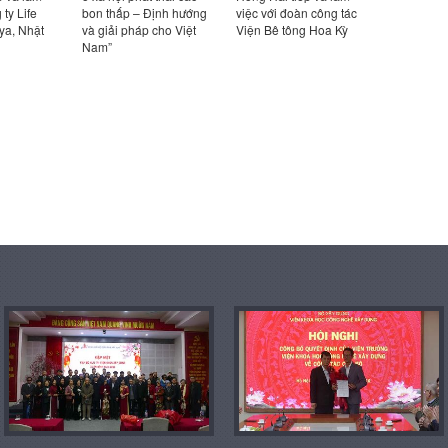
 ty Life
bon thấp – Định hướng
việc với đoàn công tác
nghiệm thu
ya, Nhật
và giải pháp cho Việt
Viện Bê tông Hoa Kỳ
nhiệm vụ:
Nam”
sửa đổi, 
02:2022/
chuẩn kỹ t
về Số liệu 
nhiên dùng
dựng. Phần
cập nhật 
chính