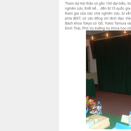
Tham dự Hội thảo có gần 100 đại biểu, tr
nghiên cứu, thiết kế… đến từ 15 quốc gia 
tham gia của các nhà nghiên cứu, tư vấn
phía IBST, có các đồng chí lãnh đạo Việ
Bách khoa Tokyo có GS. Yukio Tamura và
Đình Thái, Phó Vụ trưởng Vụ Khoa học cô