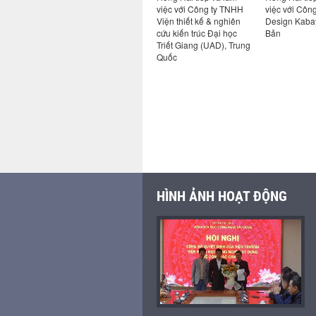
ai nhiệm
đoàn Trần Đức ký kết
việc với Công ty TNHH
việc với Công
c tháng
hợp tác nghiên cứu, phát
Viện thiết kế & nghiên
Design Kaba
triển nền tảng tiêu
cứu kiến trúc Đại học
Bản
chuẩn cho xây dựng gỗ
Triết Giang (UAD), Trung
tại Việt Nam
Quốc
HÌNH ẢNH HOẠT ĐỘNG