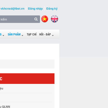
vkhcnxd@ibst.vn
Đăng nhập
Đăng ký
G
SẢN PHẨM
TẠP CHÍ
HỎI - ĐÁP
ỨC
iệu
vụ QLNN