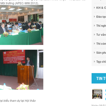
 – Môi trường (APEC-WW 2012).
KH & 
Đào tạ
Thí ng
Tư vấn
Thi cô
Sản p
Tạp chí
TIN 
ại biểu tham dự tại Hội thảo
Ngày 06/5/