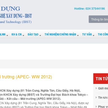
Hotline: 024 37544196
QLNN
KH & CN
ĐÀO TẠO
THÍ NGHIỆM/CHỨNG NHẬN
TƯ VẤN
THI CÔN
ôi trường (APEC- WW 2012)
TIN T
Giới th
KHCN Xây dựng (81 Trần Cung, Nghĩa Tân, Cầu Giấy, Hà Nội),
ện KHCN Xây dựng (IBST) và Trường Đại học Bách khoa Tokyo –
Tin tức
 Gió – Kết cấu – Môi trường (APEC-WW 2012).
HCN Xây dựng (81 Trần Cung, Nghĩa Tân, Cầu Giấy, Hà Nội), được sự
Phục 
y dựng (IBST) và Trường Đại học Bách khoa Tokyo – Nhật Bản đã