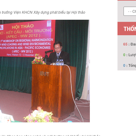
ện trưởng Viện KHCN Xây dựng phát biểu tại Hội thảo
THỐN
65
: Đa
0
: Lượ
0
: Tổng