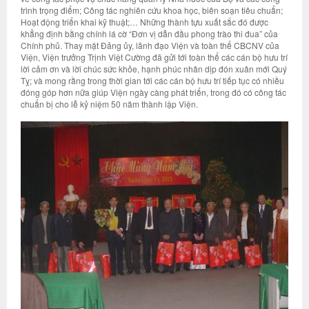
trình trọng điểm; Công tác nghiên cứu khoa học, biên soạn tiêu chuẩn;
Hoạt động triển khai kỹ thuật;… Những thành tựu xuất sắc đó được
khẳng định bằng chính lá cờ “Đơn vị dẫn đầu phong trào thi đua” của
Chính phủ. Thay mặt Đảng ủy, lãnh đạo Viện và toàn thể CBCNV của
Viện, Viện trưởng Trịnh Việt Cường đã gửi tới toàn thể các cán bộ hưu trí
lời cảm ơn và lời chúc sức khỏe, hạnh phúc nhân dịp đón xuân mới Quý
Tỵ; và mong rằng trong thời gian tới các cán bộ hưu trí tiếp tục có nhiều
đóng góp hơn nữa giúp Viện ngày càng phát triển, trong đó có công tác
chuẩn bị cho lễ kỷ niệm 50 năm thành lập Viện.