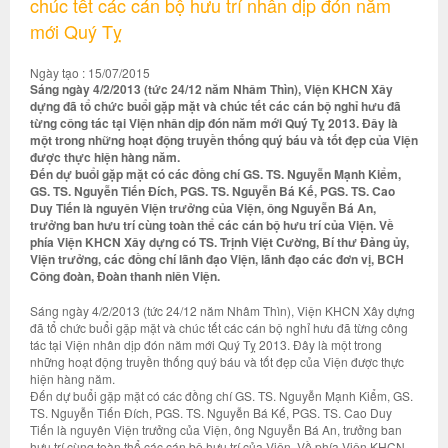
chúc tết các cán bộ hưu trí nhân dịp đón năm
mới Quý Tỵ
Ngày tạo : 15/07/2015
Sáng ngày 4/2/2013 (tức 24/12 năm Nhâm Thìn), Viện KHCN Xây
dựng đã tổ chức buổi gặp mặt và chúc tết các cán bộ nghỉ hưu đã
từng công tác tại Viện nhân dịp đón năm mới Quý Tỵ 2013. Đây là
một trong những hoạt động truyền thống quý báu và tốt đẹp của Viện
được thực hiện hàng năm.
Đến dự buổi gặp mặt có các đồng chí GS. TS. Nguyễn Mạnh Kiểm,
GS. TS. Nguyễn Tiến Đích, PGS. TS. Nguyễn Bá Kế, PGS. TS. Cao
Duy Tiến là nguyên Viện trưởng của Viện, ông Nguyễn Bá An,
trưởng ban hưu trí cùng toàn thể các cán bộ hưu trí của Viện. Về
phía Viện KHCN Xây dựng có TS. Trịnh Việt Cường, Bí thư Đảng ủy,
Viện trưởng, các đồng chí lãnh đạo Viện, lãnh đạo các đơn vị, BCH
Công đoàn, Đoàn thanh niên Viện.
Sáng ngày 4/2/2013 (tức 24/12 năm Nhâm Thìn), Viện KHCN Xây dựng
đã tổ chức buổi gặp mặt và chúc tết các cán bộ nghỉ hưu đã từng công
tác tại Viện nhân dịp đón năm mới Quý Tỵ 2013. Đây là một trong
những hoạt động truyền thống quý báu và tốt đẹp của Viện được thực
hiện hàng năm.
Đến dự buổi gặp mặt có các đồng chí GS. TS. Nguyễn Mạnh Kiểm, GS.
TS. Nguyễn Tiến Đích, PGS. TS. Nguyễn Bá Kế, PGS. TS. Cao Duy
Tiến là nguyên Viện trưởng của Viện, ông Nguyễn Bá An, trưởng ban
hưu trí cùng toàn thể các cán bộ hưu trí của Viện. Về phía Viện KHCN