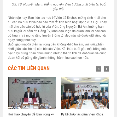
GS. TS. Nguyễn Mạnh Kiểm, nguyên Viện trưởng phát biểu tại buổi
gặp mặt
Nhân dịp này, Ban liên lạc hưu trí Viện đã tổ chức mừng sinh nhật cho
10 cán bộ hưu trí và báo cáo tóm tắt tình hình hoạt động của Hội. Thay
mặt cho các cán bộ hưu trí của Viện, ông Nguyễn Bá An, trưởng ban
hưu trí gửi lời cảm ơn Đảng ủy, lãnh đạo Viện đã quan tâm tới các cán
bộ hưu trí và mong rằng truyền thống tốt đẹp này sẽ được giữ vững và
ngày càng phát huy.
Buổi gặp mặt đã diễn ra trong bầu không khí đầm ấm, vui tươi, phấn
khởi giữa các thế hệ cán bộ của Viện. Kết thúc buổi gặp mặt bằng một
tiệc rượu cùng nhau chúc mừng những thành tích đã đạt được và cùng
đoàn kết cố gắng để giành những thành tựu cao hơn nữa.
CÁC TIN LIÊN QUAN
trong kỷ
Ký kết hợp tác giữa Viện Khoa
Hội nghị sơ kết thực hiện nhiệm