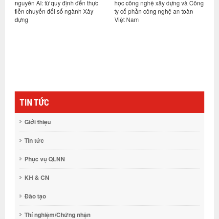
ến thực
học công nghệ xây dựng và Công
vụ 6 tháng đầu năm và triển kha
h Xây
ty cổ phần công nghệ an toàn
nhiệm vụ kế hoạch các tháng
Việt Nam
cuối năm 2026
TIN TỨC
Giới thiệu
Tin tức
Phục vụ QLNN
KH & CN
Đào tạo
Thí nghiệm/Chứng nhận