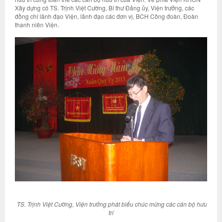
Xây dựng có TS. Trịnh Việt Cường, Bí thư Đảng ủy, Viện trưởng, các
đồng chí lãnh đạo Viện, lãnh đạo các đơn vị, BCH Công đoàn, Đoàn
thanh niên Viện.
TS. Trịnh Việt Cường, Viện trưởng phát biểu chúc mừng các cán bộ hưu
trí