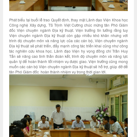
Phát biểu tại buổi lễ trao Quyết định, thay mặt Lãnh đạo Viện Khoa học
Công nghệ Xây dựng, TS Trịnh Việt Cường chúc mừng tân Phó Giám
đốc Viện chuyên ngành Địa kỹ thuật. Viện trưởng tin tưởng rằng tuy
Viện chuyên ngành Địa kỹ thuật còn gặp nhiều khó khăn nhưng với
trình độ chuyên môn và năng lực của các cán bộ, Viện chuyên ngành
Địa kỹ thuật sẽ phát triển, đẩy mạnh công tác triển khai cũng như công
tác nghiên cứu khoa học. Lãnh đạo Viện hy vọng đồng chí Trần Huy
Tấn sẽ nâng cao tinh thần đoàn kết, trình độ chuyên môn và năng lực
quản lý để hoàn thành tốt nhiệm vụ được giao. Viện trưởng cũng mong
muốn các cán bộ Viện chuyên ngành Địa kỹ thuật sẽ hỗ trợ, giúp đỡ để
tân Phó Giám đốc hoàn thành nhiệm vụ trong thời gian tới.