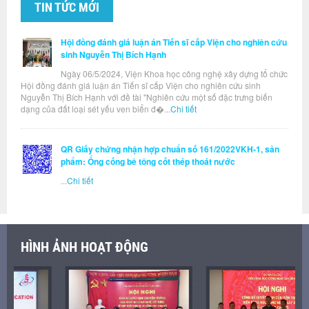
TIN TỨC MỚI
Hội đồng đánh giá luận án Tiến sĩ cấp Viện cho nghiên cứu
sinh Nguyễn Thị Bích Hạnh
Ngày 06/5/2024, Viện Khoa học công nghệ xây dựng tổ chức
Hội đồng đánh giá luận án Tiến sĩ cấp Viện cho nghiên cứu sinh
Nguyễn Thị Bích Hạnh với đề tài "Nghiên cứu một số đặc trưng biến
dạng của đất loại sét yếu ven biển đ�...
Chi tiết
QR Giấy chứng nhận hợp chuẩn số 161/2022VKH-1, sản
phẩm: Ống cống bê tông cốt thép thoát nước
...
Chi tiết
HÌNH ẢNH HOẠT ĐỘNG