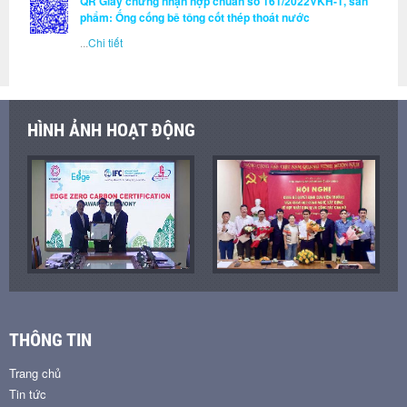
QR Giấy chứng nhận hợp chuẩn số 161/2022VKH-1, sản
phẩm: Ống cống bê tông cốt thép thoát nước
...
Chi tiết
HÌNH ẢNH HOẠT ĐỘNG
THÔNG TIN
Trang chủ
Tin tức