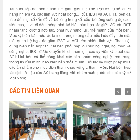
Tại buổi tiếp hai bên giành thời gian giới thiệu sơ lược về trụ sở, chức
năng nhiệm vụ, các lĩnh vực hoạt động,… của IBST và ACI. Hai bên đã
trao đổi một số vấn đề về bê tông trong kết cấu, bê tông cường độ cao,
siêu cao,… và đi đến thống nhất ký biên bản hợp tác giữa ACI và IBST
nhằm tăng cường hợp tác, phát huy năng lực, thế mạnh của mỗi bên.
Việc ký biên bản hợp tác là một trong những dấu mốc thúc đẩy hơn nữa
mối quan hệ hợp tác giữa IBST và ACI trên nhiều lĩnh vực. Theo nội
dung biên bản hợp tác: hai bên phối hợp tổ chức hội nghị, hội thảo về
công nghệ; IBST được khuyến khích tham gia các ủy viên kỹ thuật của
ACI; Hai bên có thể công khai các sản phẩm công nghệ trên trang
thông tin của mình theo biên bản thỏa thuận; Đối tác sẽ được phép mua
các ấn phẩm cho mục đích tham khảo với giá thành viên; Hai bên hợp
tác dịch tài liệu của ACI sang tiếng Việt nhằm hướng dẫn cho các kỹ sư
Việt Nam;…
CÁC TIN LIÊN QUAN