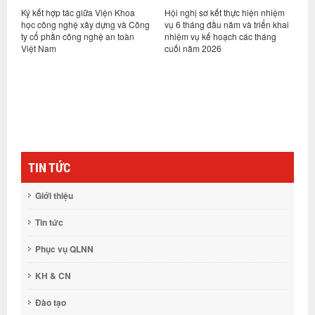
ỷ
Ký kết hợp tác giữa Viện Khoa
Hội nghị sơ kết thực hiện nhiệm
V
học công nghệ xây dựng và Công
vụ 6 tháng đầu năm và triển khai
d
ty cổ phần công nghệ an toàn
nhiệm vụ kế hoạch các tháng
h
Việt Nam
cuối năm 2026
n
g
TIN TỨC
Giới thiệu
Tin tức
Phục vụ QLNN
KH & CN
Đào tạo