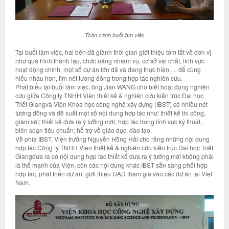
Toàn cảnh buổi làm việc
Tại buổi làm việc, hai bên đã giành thời gian giới thiệu tóm tắt về đơn vị
như quá trình thành lập, chức năng nhiệm vụ, cơ sở vật chất, lĩnh vực
hoạt động chính, một số dự án lớn đã và đang thực hiện,… để cùng
hiểu nhau hơn, tìm nét tương đồng trong hợp tác nghiên cứu.
Phát biểu tại buổi làm việc, ông Jian WANG cho biết hoạt động nghiên
cứu giữa Công ty TNHH Viện thiết kế & nghiên cứu kiến trúc Đại học
Triết Giangvà Viện Khoa học công nghệ xây dựng (IBST) có nhiều nét
tương đồng và đề xuất một số nội dung hợp tác như: thiết kế thi công,
giám sát; thiết kế đưa ra ý tưởng mới; hợp tác trong lĩnh vực kỹ thuật,
biên soạn tiêu chuẩn; hỗ trợ về giáo dục, đào tạo.
Về phía IBST, Viện trưởng Nguyễn Hồng Hải cho rằng những nội dung
hợp tác Công ty TNHH Viện thiết kế & nghiên cứu kiến trúc Đại học Triết
Giangđưa ra có nội dung hợp tác thiết kế đưa ra ý tưởng mới không phải
là thế mạnh của Viện, còn các nội dung khác IBST sẵn sàng phối hợp
hợp tác, phát triển dự án, giới thiệu UAD tham gia vào các dự án tại Việt
Nam.