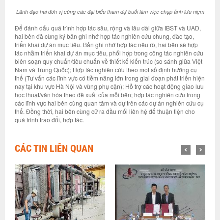
Lãnh đạo hai đơn vị cùng các đại biểu tham dự buổi làm việc chụp ảnh lưu niệm
Để đánh dấu quá trình hợp tác sâu, rộng và lâu dài giữa IBST và UAD,
hai bên đã cùng ký bản ghi nhớ hợp tác nghiên cứu chung, đào tạo,
triển khai dự án mục tiêu. Bản ghi nhớ hợp tác nêu rõ, hai bên sẽ hợp
tác nhằm triển khai dự án mục tiêu, phối hợp trong công tác nghiên cứu
biên soạn quy chuẩn/tiêu chuẩn về thiết kế kiến trúc (so sánh giữa Việt
Nam và Trung Quốc); Hợp tác nghiên cứu theo một số định hướng cụ
thể (Tư vấn các lĩnh vực có tiềm năng lớn trong giai đoạn phát triển hiện
nay tại khu vực Hà Nội và vùng phụ cận); Hỗ trợ các hoạt động giao lưu
học thuật/văn hóa theo đề xuất của mỗi bên; hợp tác nghiên cứu trong
các lĩnh vực hai bên cùng quan tâm và dự trên các dự án nghiên cứu cụ
thể. Đồng thời, hai bên cùng cử ra đầu mối liên hệ để thuận tiện cho
quá trình trao đổi, hợp tác.
CÁC TIN LIÊN QUAN