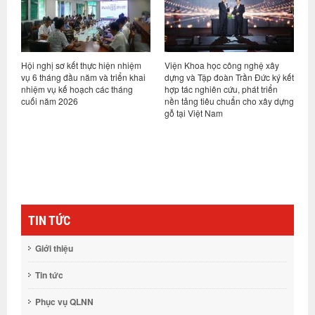
Hội nghị sơ kết thực hiện nhiệm
Viện Khoa học công nghệ xây
V
ng
vụ 6 tháng đầu năm và triển khai
dựng và Tập đoàn Trần Đức ký kết
t
nhiệm vụ kế hoạch các tháng
hợp tác nghiên cứu, phát triển
T
cuối năm 2026
nền tảng tiêu chuẩn cho xây dựng
k
gỗ tại Việt Nam
(
TIN TỨC
Giới thiệu
Tin tức
Phục vụ QLNN