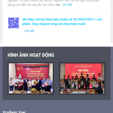
Nguyễn Thị Bích Hạnh với đề tài "Nghiên cứu một số đặc trưng biến
dạng của đất loại sét yếu ven biển đ�...
Chi tiết
QR Giấy chứng nhận hợp chuẩn số 161/2022VKH-1, sản
phẩm: Ống cống bê tông cốt thép thoát nước
...
Chi tiết
HÌNH ẢNH HOẠT ĐỘNG