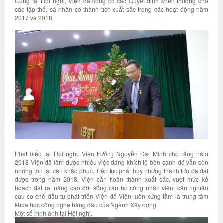
Cũng tại Hội nghị, Viện đã công bố các Quyết định khen thưởng cho
các tập thể, cá nhân có thành tích xuất sắc trong các hoạt động năm
2017 và 2018.
Phát biểu tại Hội nghị, Viện trưởng Nguyễn Đại Minh cho rằng năm
2018 Viện đã làm được nhiều việc đáng khích lệ bên cạnh đó vẫn còn
những tồn tại cần khắc phục. Tiếp tục phát huy những thành tựu đã đạt
được trong năm 2018, Viện cần hoàn thành xuất sắc, vượt mức kế
hoạch đặt ra, nâng cao đời sống cán bộ công nhân viên; cần nghiên
cứu cơ chế đầu tư phát triển Viện để Viện luôn xứng tầm là trung tâm
khoa học công nghệ hàng đầu của Ngành Xây dựng.
Một số hình ảnh tại Hội nghị.