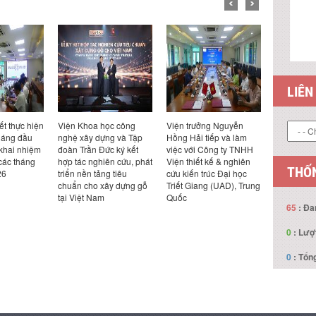
LIÊN
ết thực hiện
Viện Khoa học công
Viện trưởng Nguyễn
Hội thảo 
háng đầu
nghệ xây dựng và Tập
Hồng Hải tiếp và làm
ở xã hội ph
 khai nhiệm
đoàn Trần Đức ký kết
việc với Công ty TNHH
bon thấp 
các tháng
hợp tác nghiên cứu, phát
Viện thiết kế & nghiên
và giải ph
THỐN
26
triển nền tảng tiêu
cứu kiến trúc Đại học
Nam”
chuẩn cho xây dựng gỗ
Triết Giang (UAD), Trung
tại Việt Nam
Quốc
65
: Đa
0
: Lượ
0
: Tổng