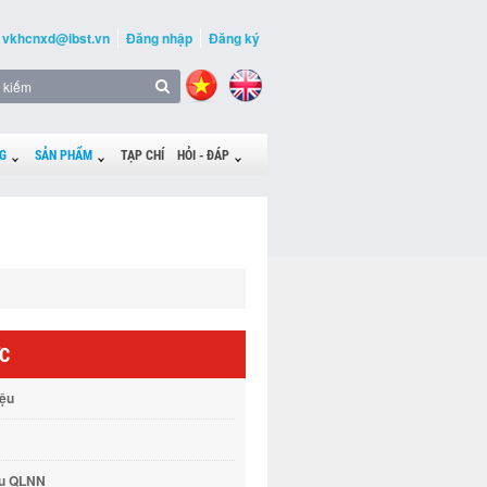
vkhcnxd@ibst.vn
Đăng nhập
Đăng ký
G
SẢN PHẨM
TẠP CHÍ
HỎI - ĐÁP
ỨC
iệu
vụ QLNN