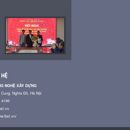
 HỆ
NG NGHỆ XÂY DỰNG
n Cung, Nghĩa Đô, Hà Nội
4 4196
st.vn
w.ibst.vn/