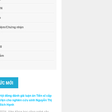
CN
o
hiệm/Chứng nhận
ng
hẩm
TỨC MỚI
Hội đồng đánh giá luận án Tiến sĩ cấp
Viện cho nghiên cứu sinh Nguyễn Thị
Bích Hạnh
2024, Viện Khoa học công nghệ xây