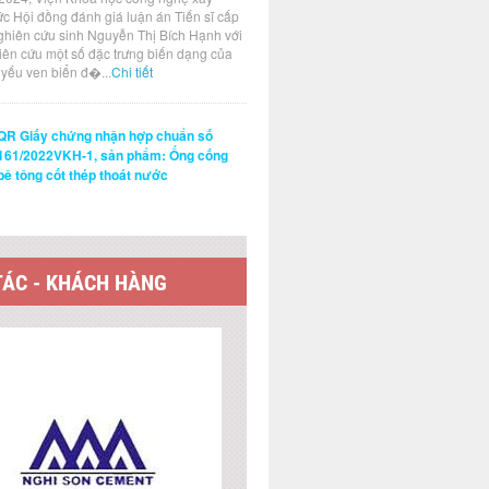
ức Hội đồng đánh giá luận án Tiến sĩ cấp
ghiên cứu sinh Nguyễn Thị Bích Hạnh với
hiên cứu một số đặc trưng biến dạng của
t yếu ven biển đ�...
Chi tiết
QR Giấy chứng nhận hợp chuẩn số
161/2022VKH-1, sản phẩm: Ống cống
bê tông cốt thép thoát nước
TÁC - KHÁCH HÀNG