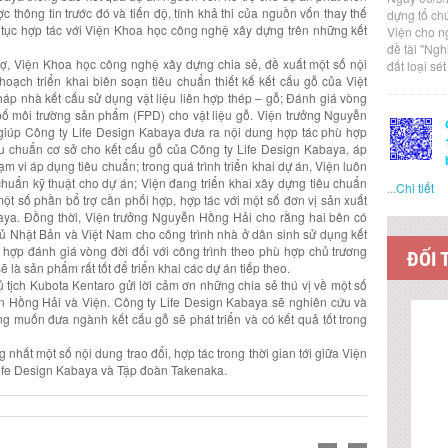
 thông tin trước đó và tiến độ, tính khả thi của nguồn vốn thay thế
dựng tổ ch
 tục hợp tác với Viện Khoa học công nghệ xây dựng trên những kết
Viện cho n
đề tài "Ng
rợ, Viện Khoa học công nghệ xây dựng chia sẻ, đề xuất một số nội
đất loại sé
 hoạch triển khai biên soạn tiêu chuẩn thiết kế kết cấu gỗ của Việt
áp nhà kết cấu sử dụng vật liệu liên hợp thép – gỗ; Đánh giá vòng
 bố môi trường sản phẩm (FPD) cho vật liệu gỗ. Viện trưởng Nguyễn
 giúp Công ty Life Design Kabaya đưa ra nội dung hợp tác phù hợp
êu chuẩn cơ sở cho kết cấu gỗ của Công ty Life Design Kabaya, áp
 vi áp dụng tiêu chuẩn; trong quá trình triển khai dự án, Viện luôn
chuẩn kỹ thuật cho dự án; Viện đang triển khai xây dựng tiêu chuẩn
...
Chi tiết
ột số phần bổ trợ cần phối hợp, hợp tác với một số đơn vị sản xuất
baya. Đồng thời, Viện trưởng Nguyễn Hồng Hải cho rằng hai bên có
phủ Nhật Bản và Việt Nam cho công trình nhà ở dân sinh sử dụng kết
ch hợp đánh giá vòng đời đối với công trình theo phù hợp chủ trương
ĐỐI 
là sản phẩm rất tốt để triển khai các dự án tiếp theo.
 tịch Kubota Kentaro gửi lời cảm ơn những chia sẻ thú vị về một số
n Hồng Hải và Viện. Công ty Life Design Kabaya sẽ nghiên cứu và
g muốn đưa ngành kết cấu gỗ sẽ phát triển và có kết quả tốt trong
 nhất một số nội dung trao đổi, hợp tác trong thời gian tới giữa Viện
ife Design Kabaya và Tập đoàn Takenaka.