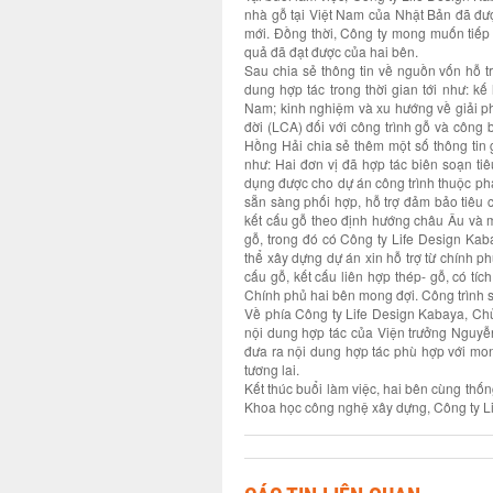
nhà gỗ tại Việt Nam của Nhật Bản đã được
mới. Đồng thời, Công ty mong muốn tiếp
quả đã đạt được của hai bên.
Sau chia sẻ thông tin về nguồn vốn hỗ t
dung hợp tác trong thời gian tới như: kế
Nam; kinh nghiệm và xu hướng về giải ph
đời (LCA) đối với công trình gỗ và công
Hồng Hải chia sẻ thêm một số thông tin
như: Hai đơn vị đã hợp tác biên soạn ti
dụng được cho dự án công trình thuộc phạm
sẵn sàng phối hợp, hỗ trợ đảm bảo tiêu 
kết cấu gỗ theo định hướng châu Âu và m
gỗ, trong đó có Công ty Life Design Ka
thể xây dựng dự án xin hỗ trợ từ chính 
cấu gỗ, kết cấu liên hợp thép- gỗ, có tí
Chính phủ hai bên mong đợi. Công trình sẽ 
Về phía Công ty Life Design Kabaya, Chủ
nội dung hợp tác của Viện trưởng Nguyễ
đưa ra nội dung hợp tác phù hợp với mon
tương lai.
Kết thúc buổi làm việc, hai bên cùng thống
Khoa học công nghệ xây dựng, Công ty L