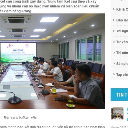
ết cấu công trình xây dựng, Trung tâm Kết cấu thép và xây
 dựng và nhóm cán bộ thực hiện nhiệm vụ biên soạn tiêu chuẩn
KH & 
tiết kiệm năng lượng.
Đào tạ
Thí ng
Tư vấn
Thi cô
Sản p
Tạp chí
TIN 
Toàn cảnh buổi làm việc
abaya thông báo kết quả dự án nguồn vốn hỗ trợ cho dự án phát triển
Ngày 06/5/