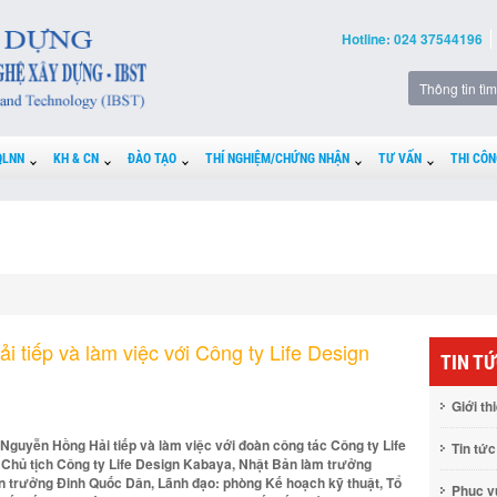
Hotline: 024 37544196
QLNN
KH & CN
ĐÀO TẠO
THÍ NGHIỆM/CHỨNG NHẬN
TƯ VẤN
THI CÔN
 tiếp và làm việc với Công ty Life Design
TIN T
Giới th
 Nguyễn Hồng Hải tiếp và làm việc với đoàn công tác Công ty Life
Tin tức
Chủ tịch Công ty Life Design Kabaya, Nhật Bản làm trưởng
n trưởng Đinh Quốc Dân, Lãnh đạo: phòng Kế hoạch kỹ thuật, Tổ
Phục 