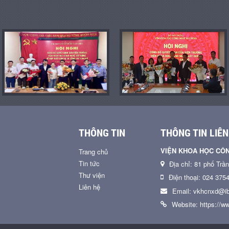
THÔNG TIN
THÔNG TIN LIÊN
VIỆN KHOA HỌC CÔ
Trang chủ
Tin tức
Địa chỉ: 81 phố Trầ
Thư viện
Điện thoại: 024 375
Liên hệ
Email: vkhcnxd@ib
Website: https://ww