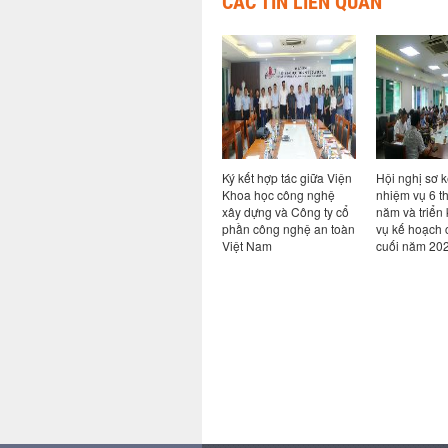
CÁC TIN LIÊN QUAN
ả năng
Hội thảo chuyên đề Bim
Ký kết hợp tác giữa Viện
Hội nghị sơ k
ao cho
trong kỷ nguyên AI: từ
Khoa học công nghệ
nhiệm vụ 6 t
ong hệ
quy định đến thực tiễn
xây dựng và Công ty cổ
năm và triển
i khi có
chuyển đổi số ngành
phần công nghệ an toàn
vụ kế hoạch 
Xây dựng
Việt Nam
cuối năm 20