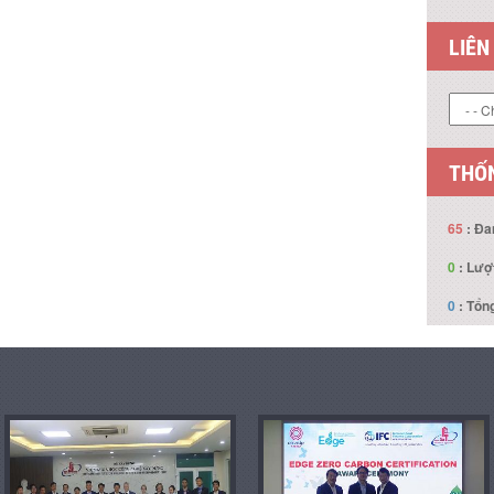
LIÊN
THỐN
65
: Đa
0
: Lượ
0
: Tổng