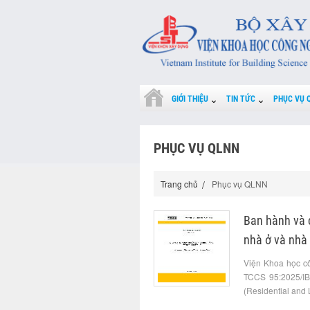
GIỚI THIỆU
TIN TỨC
PHỤC VỤ 
PHỤC VỤ QLNN
Trang chủ
Phục vụ QLNN
Ban hành và 
nhà ở và nhà 
Viện Khoa học c
TCCS 95:2025/IBS
(Residential and L