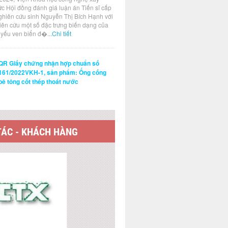
ức Hội đồng đánh giá luận án Tiến sĩ cấp
ghiên cứu sinh Nguyễn Thị Bích Hạnh với
hiên cứu một số đặc trưng biến dạng của
t yếu ven biển đ�...
Chi tiết
QR Giấy chứng nhận hợp chuẩn số
161/2022VKH-1, sản phẩm: Ống cống
bê tông cốt thép thoát nước
TÁC - KHÁCH HÀNG