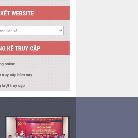
 KẾT WEBSITE
G KÊ TRUY CẬP
ng online
t truy cập hôm nay
 lượt truy cập