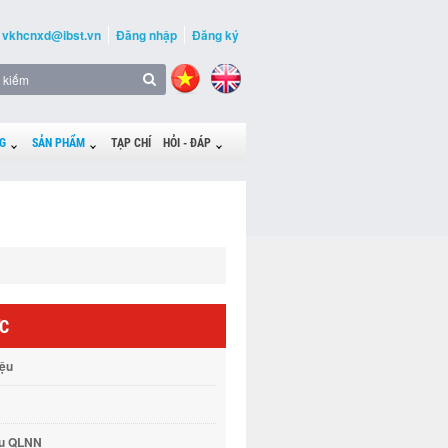
vkhcnxd@ibst.vn
Đăng nhập
Đăng ký
G
SẢN PHẨM
TẠP CHÍ
HỎI - ĐÁP
ỨC
iệu
vụ QLNN