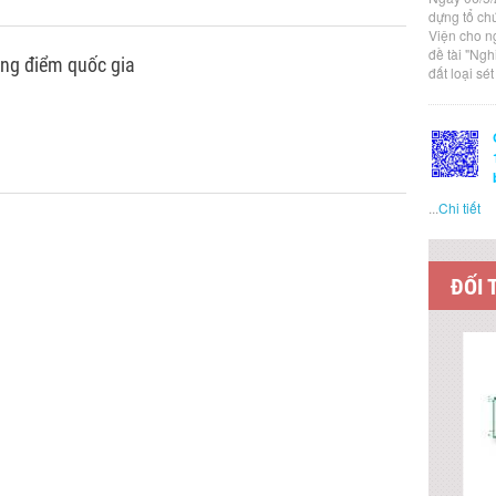
dựng tổ ch
Viện cho n
đề tài "Ng
ọng điểm quốc gia
đất loại sé
...
Chi tiết
ĐỐI 