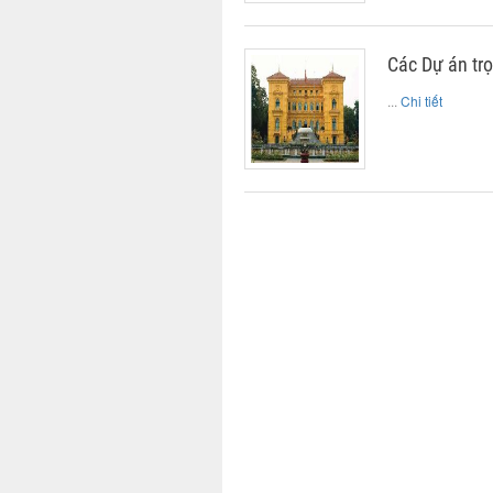
Các Dự án tr
...
Chi tiết