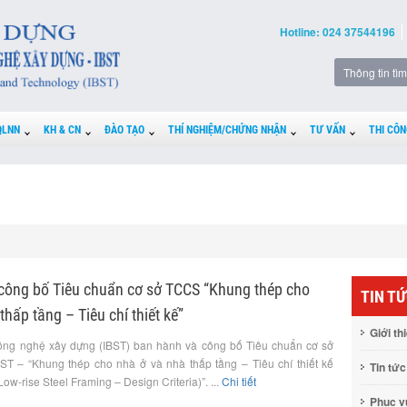
Hotline: 024 37544196
QLNN
KH & CN
ĐÀO TẠO
THÍ NGHIỆM/CHỨNG NHẬN
TƯ VẤN
THI CÔN
công bố Tiêu chuẩn cơ sở TCCS “Khung thép cho
TIN T
thấp tầng – Tiêu chí thiết kế”
Giới th
ông nghệ xây dựng (IBST) ban hành và công bố Tiêu chuẩn cơ sở
T – “Khung thép cho nhà ở và nhà thấp tầng – Tiêu chí thiết kế
Tin tức
ow-rise Steel Framing – Design Criteria)”. ...
Chi tiết
Phục 