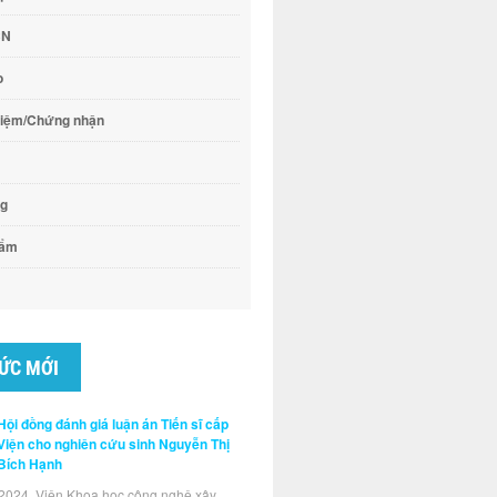
CN
o
hiệm/Chứng nhận
ng
hẩm
TỨC MỚI
Hội đồng đánh giá luận án Tiến sĩ cấp
Viện cho nghiên cứu sinh Nguyễn Thị
Bích Hạnh
2024, Viện Khoa học công nghệ xây