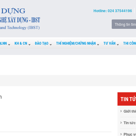
Hotline: 024 37544196
QLNN
KH & CN
ĐÀO TẠO
THÍ NGHIỆM/CHỨNG NHẬN
TƯ VẤN
THI CÔN
n
TIN T
Giới th
Tin tức
Phục 