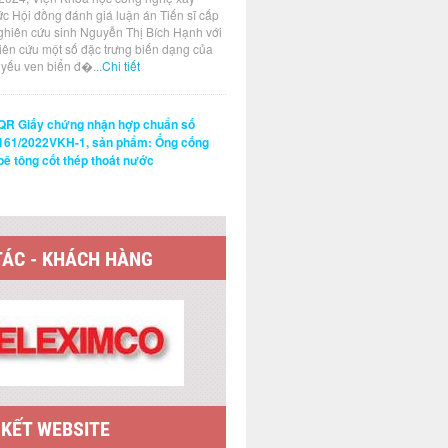
ức Hội đồng đánh giá luận án Tiến sĩ cấp
ghiên cứu sinh Nguyễn Thị Bích Hạnh với
hiên cứu một số đặc trưng biến dạng của
t yếu ven biển đ�...
Chi tiết
QR Giấy chứng nhận hợp chuẩn số
161/2022VKH-1, sản phẩm: Ống cống
bê tông cốt thép thoát nước
TÁC - KHÁCH HÀNG