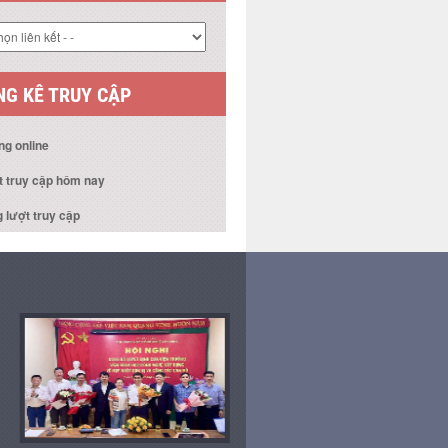
 KẾT WEBSITE
G KÊ TRUY CẬP
ng online
t truy cập hôm nay
 lượt truy cập