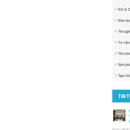
KH & 
Đào tạ
Thí ng
Tư vấn
Thi cô
Sản p
Tạp chí
TIN 
Ngày 06/5/