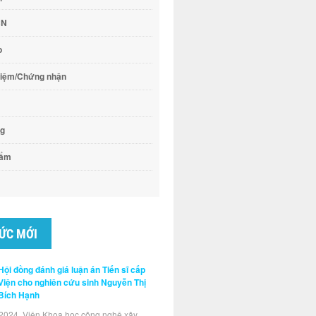
CN
o
hiệm/Chứng nhận
ng
hẩm
TỨC MỚI
Hội đồng đánh giá luận án Tiến sĩ cấp
Viện cho nghiên cứu sinh Nguyễn Thị
Bích Hạnh
2024, Viện Khoa học công nghệ xây