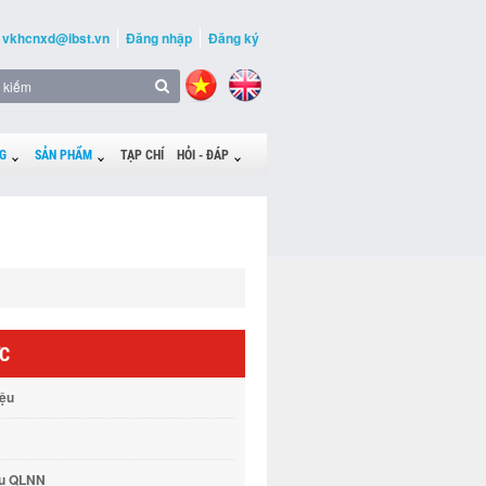
vkhcnxd@ibst.vn
Đăng nhập
Đăng ký
G
SẢN PHẨM
TẠP CHÍ
HỎI - ĐÁP
ỨC
iệu
vụ QLNN