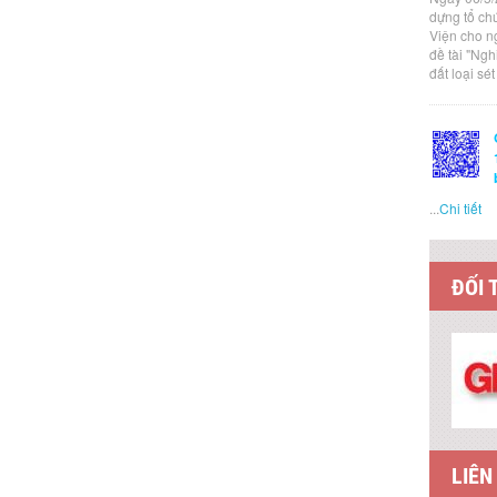
dựng tổ ch
Viện cho n
đề tài "Ng
đất loại sé
...
Chi tiết
ĐỐI 