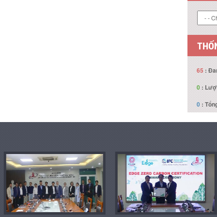
LIÊN
THỐN
65
: Đa
0
: Lượ
0
: Tổng