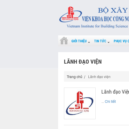
GIỚI THIỆU
TIN TỨC
PHỤC VỤ 
LÃNH ĐẠO VIỆN
Trang chủ
Lãnh đạo viện
Lãnh đạo Việ
...
Chi tiết