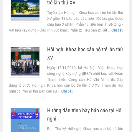
trẻ lần thứ XV
Tuyển tập Hội nghị Khoa học cán bộ trẻ lần thứ
XV gồm 48 báo cáo của hơn 100 tác giả, được
chia làm 3 phần: Phần 1: Tiểu ban 1: Bê tông -
Vật liệu xây dựng - Các lĩnh vực khác; Phần 2: Tiểu ban 2: Kết ...
Chi tiết
Hội nghị Khoa học cán bộ trẻ lần thứ
XV
Ngày 15/11/2019, tại Hà Nội, Viện Khoa học
công nghệ xây dựng (IBST) phối hợp với Đoàn
Thanh niên Cộng sản Hồ Chí Minh Bộ Xây
dựng tổ chức Hội nghị Khoa học cán bộ trẻ lần thứ XV. Tham dự Hội
nghị có Phó Bí thư Ban cán sự ...
Chi tiết
Hướng dẫn trình bày báo cáo tại Hội
nghị
Ban Thư ký Hội nghị Khoa học cán bộ trẻ lần