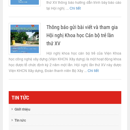
thứ XV thông báo hướng dẫn trình bày báo cáo
tại Hội nghị. ...
Chi tiết
Thông báo gửi bài viết và tham gia
Hội nghị Khoa học Cán bộ trẻ lần
thứ XV
Hội nghị khoa học cán bộ trẻ của Viện Khoa
học công nghệ xây dựng (Viện KHCN Xây dựng) là một hoạt động khoa
học được tổ chức định kỳ 2 năm một lần. Hội nghị lần thứ XV này được
Viện KHCN Xây dựng, Đoàn thanh niên Bộ Xây ...
Chi tiết
TIN TỨC
Giới thiệu
Tin tức