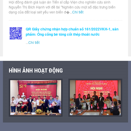
Hội đồng đánh giá luận án Tiến sĩ cấp Viện cho nghiên cứu sinh
Nguyễn Thị Bích Hạnh với đề tài "Nghiên cứu một số đặc trưng biến
dạng của đất loại sét yếu ven biển đ�...
Chi tiết
QR Giấy chứng nhận hợp chuẩn số 161/2022VKH-1, sản
phẩm: Ống cống bê tông cốt thép thoát nước
...
Chi tiết
HÌNH ẢNH HOẠT ĐỘNG