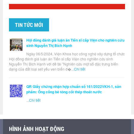
TIN TỨC MỚI
Hội đồng đánh giá luận án Tiến sĩ cấp Viện cho nghiên cứu
sinh Nguyễn Thị Bích Hạnh
Ngày 06/5/2024, Viện Khoa học công nghệ xây dựng tổ chức
Hội đồng đánh giá luận án Tiến sĩ cấp Viện cho nghiên cứu sinh
Nguyễn Thị Bích Hạnh với đề tài "Nghiên cứu một số đặc trưng biến
dạng của đất loại sét yếu ven biển đ�...
Chi tiết
QR Giấy chứng nhận hợp chuẩn số 161/2022VKH-1, sản
phẩm: Ống cống bê tông cốt thép thoát nước
...
Chi tiết
HÌNH ẢNH HOẠT ĐỘNG