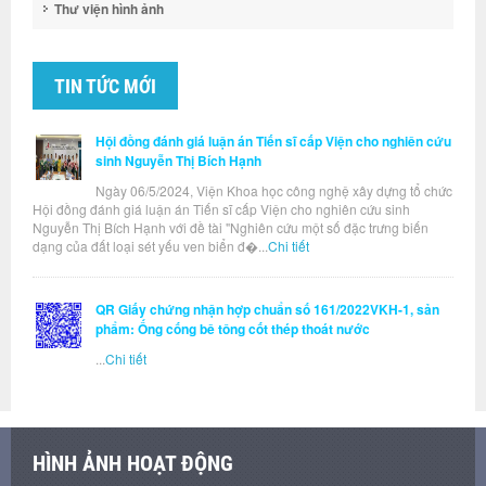
Thư viện hình ảnh
TIN TỨC MỚI
Hội đồng đánh giá luận án Tiến sĩ cấp Viện cho nghiên cứu
sinh Nguyễn Thị Bích Hạnh
Ngày 06/5/2024, Viện Khoa học công nghệ xây dựng tổ chức
Hội đồng đánh giá luận án Tiến sĩ cấp Viện cho nghiên cứu sinh
Nguyễn Thị Bích Hạnh với đề tài "Nghiên cứu một số đặc trưng biến
dạng của đất loại sét yếu ven biển đ�...
Chi tiết
QR Giấy chứng nhận hợp chuẩn số 161/2022VKH-1, sản
phẩm: Ống cống bê tông cốt thép thoát nước
...
Chi tiết
HÌNH ẢNH HOẠT ĐỘNG