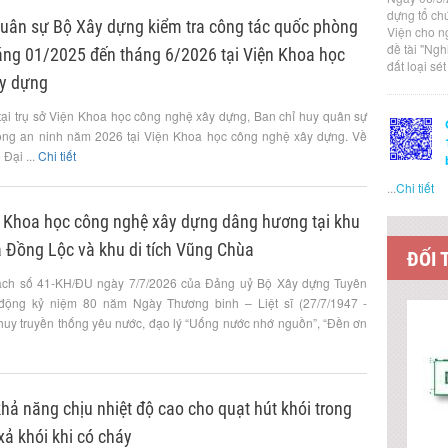
dựng tổ ch
quân sự Bộ Xây dựng kiểm tra công tác quốc phòng
Viện cho n
đề tài "Ng
háng 01/2025 đến tháng 6/2026 tại Viện Khoa học
đất loại sé
y dựng
tại trụ sở Viện Khoa học công nghệ xây dựng, Ban chỉ huy quân sự
òng an ninh năm 2026 tại Viện Khoa học công nghệ xây dựng. Về
Đại ...
Chi tiết
...
Chi tiết
 Khoa học công nghệ xây dựng dâng hương tại khu
a Đồng Lộc và khu di tích Vũng Chùa
ĐỐI 
ạch số 41-KH/ĐU ngày 7/7/2026 của Đảng uỷ Bộ Xây dựng Tuyên
 động kỷ niệm 80 năm Ngày Thương binh – Liệt sĩ (27/7/1947 -
 huy truyền thống yêu nước, đạo lý “Uống nước nhớ nguồn”, “Đền ơn
ả năng chịu nhiệt độ cao cho quạt hút khói trong
xả khói khi có cháy