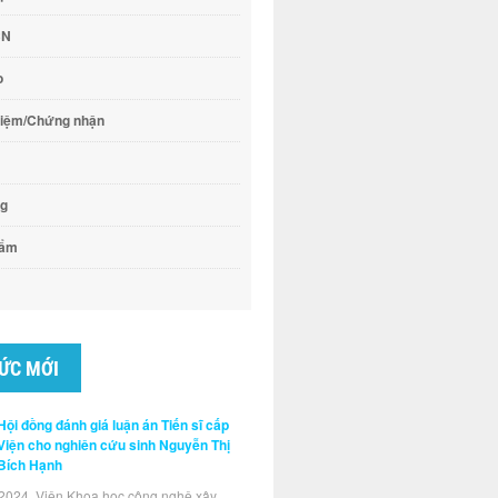
CN
o
hiệm/Chứng nhận
ng
hẩm
TỨC MỚI
Hội đồng đánh giá luận án Tiến sĩ cấp
Viện cho nghiên cứu sinh Nguyễn Thị
Bích Hạnh
2024, Viện Khoa học công nghệ xây