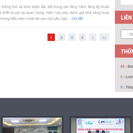
ệ thống hút xả khói được lắp đặt trong các tầng hầm, tầng kỹ thuật
là thiết bị cực kỳ quan trọng. Hiện nay việc đánh giá khả năng hoạt
LIÊN
 trong điều kiện nhiệt độ cao chủ yếu dựa ...
Chi tiết
1
2
3
4
>
>>
THỐN
65
: Đa
0
: Lượ
0
: Tổng