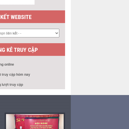
 KẾT WEBSITE
G KÊ TRUY CẬP
ng online
t truy cập hôm nay
 lượt truy cập