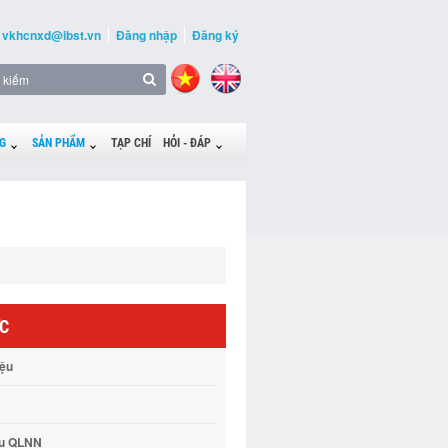
vkhcnxd@ibst.vn
Đăng nhập
Đăng ký
G
SẢN PHẨM
TẠP CHÍ
HỎI - ĐÁP
ỨC
iệu
vụ QLNN