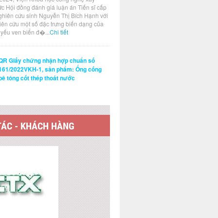
ức Hội đồng đánh giá luận án Tiến sĩ cấp
ghiên cứu sinh Nguyễn Thị Bích Hạnh với
hiên cứu một số đặc trưng biến dạng của
t yếu ven biển đ�...
Chi tiết
QR Giấy chứng nhận hợp chuẩn số
161/2022VKH-1, sản phẩm: Ống cống
bê tông cốt thép thoát nước
TÁC - KHÁCH HÀNG