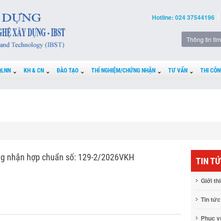
Hotline: 024 37544196
QLNN
KH & CN
ĐÀO TẠO
THÍ NGHIỆM/CHỨNG NHẬN
TƯ VẤN
THI CÔN
g nhận hợp chuẩn số: 129-2/2026VKH
TIN T
Giới th
Tin tức
Phục 