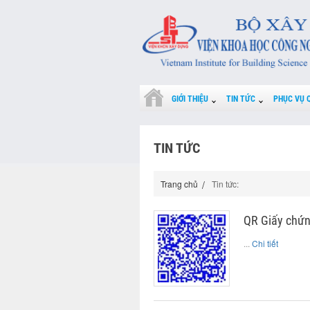
GIỚI THIỆU
TIN TỨC
PHỤC VỤ 
TIN TỨC
Trang chủ
Tin tức:
QR Giấy chứn
...
Chi tiết