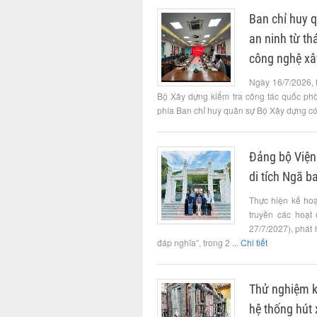
Ban chỉ huy 
an ninh từ t
công nghệ xâ
Ngày 16/7/2026, 
Bộ Xây dựng kiểm tra công tác quốc ph
phía Ban chỉ huy quân sự Bộ Xây dựng có 
Đảng bộ Viện
di tích Ngã b
Thực hiện kế ho
truyền các hoạt
27/7/2027), phát
đáp nghĩa”, trong 2 ...
Chi tiết
Thử nghiệm kh
hệ thống hút 