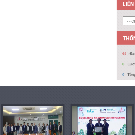
LIÊN
THỐN
65
: Đa
0
: Lượ
0
: Tổng