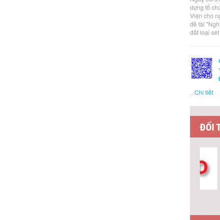
dựng tổ ch
Viện cho n
đề tài "Ng
đất loại sé
...
Chi tiết
ĐỐI 