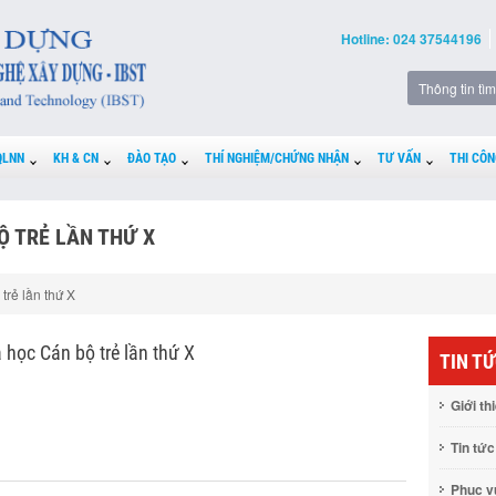
Hotline: 024 37544196
QLNN
KH & CN
ĐÀO TẠO
THÍ NGHIỆM/CHỨNG NHẬN
TƯ VẤN
THI CÔN
Ộ TRẺ LẦN THỨ X
trẻ lần thứ X
 học Cán bộ trẻ lần thứ X
TIN T
Giới th
Tin tức
Phục 