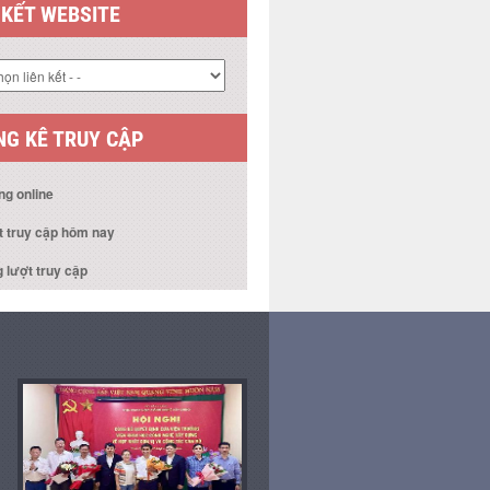
 KẾT WEBSITE
G KÊ TRUY CẬP
ng online
t truy cập hôm nay
 lượt truy cập