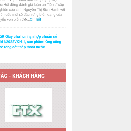
ức Hội đồng đánh giá luận án Tiến sĩ cấp
ghiên cứu sinh Nguyễn Thị Bích Hạnh với
hiên cứu một số đặc trưng biến dạng của
t yếu ven biển đ�...
Chi tiết
QR Giấy chứng nhận hợp chuẩn số
161/2022VKH-1, sản phẩm: Ống cống
bê tông cốt thép thoát nước
TÁC - KHÁCH HÀNG