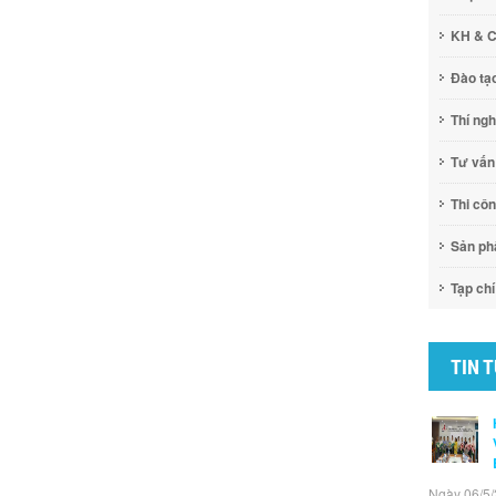
KH & 
Đào tạ
Thí ng
Tư vấn
Thi cô
Sản p
Tạp chí
TIN 
Ngày 06/5/