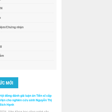
CN
o
hiệm/Chứng nhận
ng
hẩm
TỨC MỚI
Hội đồng đánh giá luận án Tiến sĩ cấp
Viện cho nghiên cứu sinh Nguyễn Thị
Bích Hạnh
2024, Viện Khoa học công nghệ xây