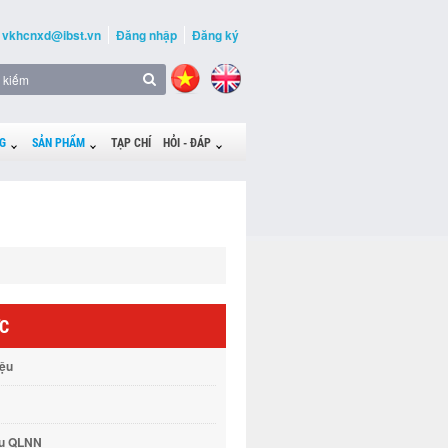
vkhcnxd@ibst.vn
Đăng nhập
Đăng ký
G
SẢN PHẨM
TẠP CHÍ
HỎI - ĐÁP
ỨC
iệu
vụ QLNN