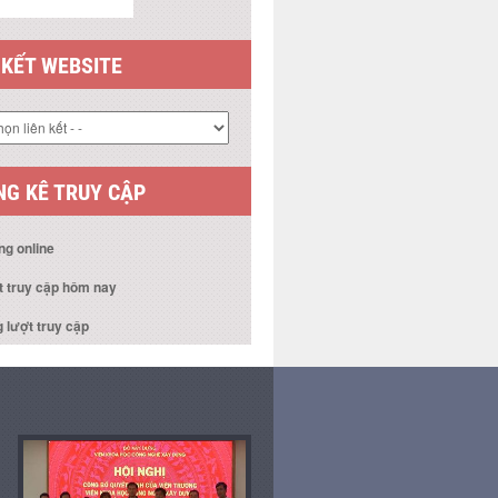
 KẾT WEBSITE
G KÊ TRUY CẬP
ng online
t truy cập hôm nay
 lượt truy cập