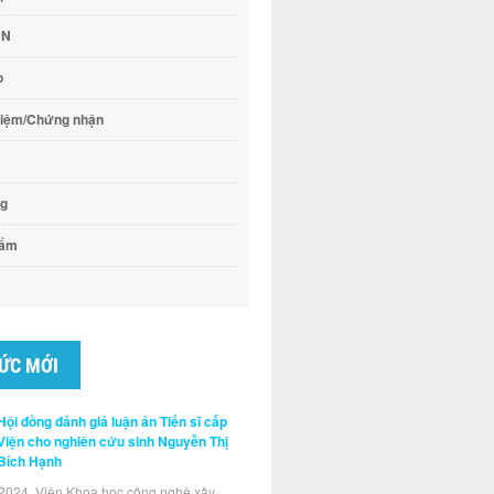
CN
o
hiệm/Chứng nhận
ng
hẩm
TỨC MỚI
Hội đồng đánh giá luận án Tiến sĩ cấp
Viện cho nghiên cứu sinh Nguyễn Thị
Bích Hạnh
2024, Viện Khoa học công nghệ xây