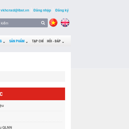
vkhcnxd@ibst.vn
Đăng nhập
Đăng ký
G
SẢN PHẨM
TẠP CHÍ
HỎI - ĐÁP
ỨC
iệu
vụ QLNN