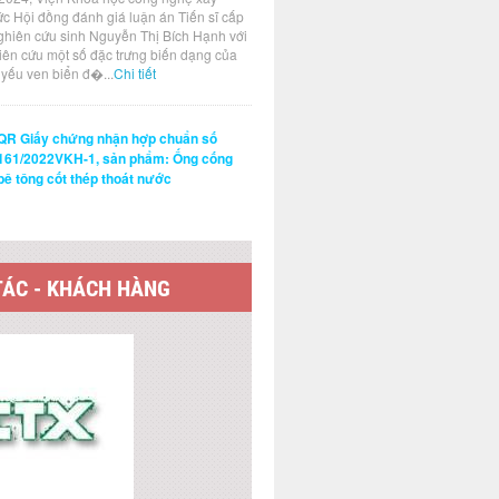
ức Hội đồng đánh giá luận án Tiến sĩ cấp
ghiên cứu sinh Nguyễn Thị Bích Hạnh với
hiên cứu một số đặc trưng biến dạng của
t yếu ven biển đ�...
Chi tiết
QR Giấy chứng nhận hợp chuẩn số
161/2022VKH-1, sản phẩm: Ống cống
bê tông cốt thép thoát nước
TÁC - KHÁCH HÀNG