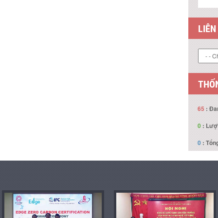
LIÊN
THỐN
65
: Đa
0
: Lượ
0
: Tổng