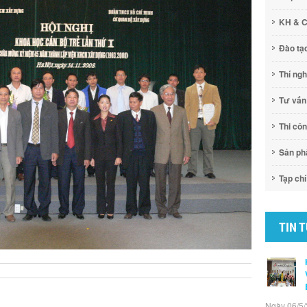
KH & 
Đào tạ
Thí ng
Tư vấn
Thi cô
Sản p
Tạp chí
TIN 
Ngày 06/5/