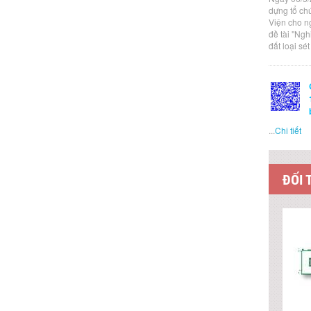
dựng tổ ch
Viện cho n
đề tài "Ng
đất loại sé
...
Chi tiết
ĐỐI 