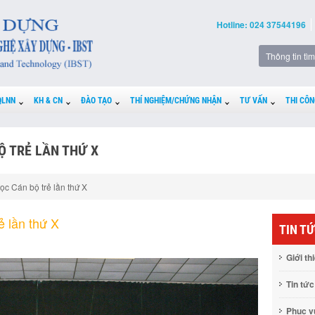
Hotline: 024 37544196
QLNN
KH & CN
ĐÀO TẠO
THÍ NGHIỆM/CHỨNG NHẬN
TƯ VẤN
THI CÔN
Ộ TRẺ LẦN THỨ X
ọc Cán bộ trẻ lần thứ X
ẻ lần thứ X
TIN T
Giới th
Tin tức
Phục 