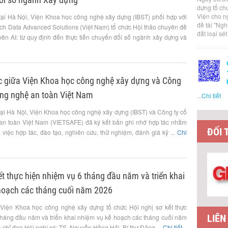
dựng tổ ch
Viện cho n
tại Hà Nội, Viện Khoa học công nghệ xây dựng (IBST) phối hợp với
đề tài "Ng
h Data Advanced Solutions (Việt Nam) tổ chức Hội thảo chuyên đề
đất loại sé
yên AI: từ quy định đến thực tiễn chuyển đổi số ngành xây dựng và
ác giữa Viện Khoa học công nghệ xây dựng và Công
ông nghệ an toàn Việt Nam
...
Chi tiết
tại Hà Nội, Viện Khoa học công nghệ xây dựng (IBST) và Công ty cổ
an toàn Việt Nam (VIETSAFE) đã ký kết bản ghi nhớ hợp tác nhằm
ĐỐI 
việc hợp tác, đào tạo, nghiên cứu, thử nghiệm, đánh giá kỹ ...
Chi
ết thực hiện nhiệm vụ 6 tháng đầu năm và triển khai
hoạch các tháng cuối năm 2026
 Viện Khoa học công nghệ xây dựng tổ chức Hội nghị sơ kết thực
tháng đầu năm và triển khai nhiệm vụ kế hoạch các tháng cuối năm
chỉ đạo Hội nghị có: TS. Nguyễn Hồng Hải, Bí thư Đảng ...
Chi tiết