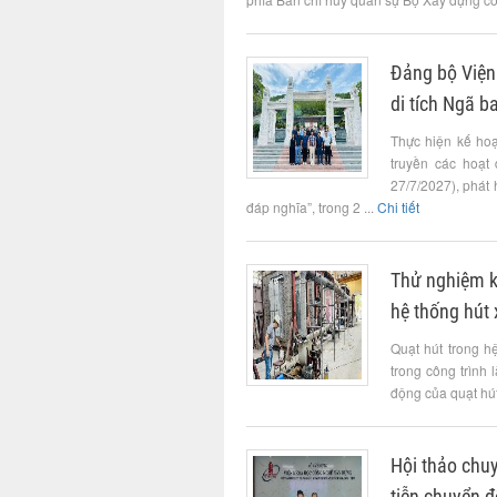
Đảng bộ Viện
di tích Ngã b
Thực hiện kế ho
truyền các hoạt
27/7/2027), phát
đáp nghĩa”, trong 2 ...
Chi tiết
Thử nghiệm kh
hệ thống hút 
Quạt hút trong h
trong công trình 
động của quạt hút
Hội thảo chuy
tiễn chuyển 