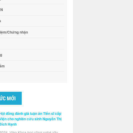
CN
o
hiệm/Chứng nhận
ng
hẩm
TỨC MỚI
Hội đồng đánh giá luận án Tiến sĩ cấp
Viện cho nghiên cứu sinh Nguyễn Thị
Bích Hạnh
2024, Viện Khoa học công nghệ xây