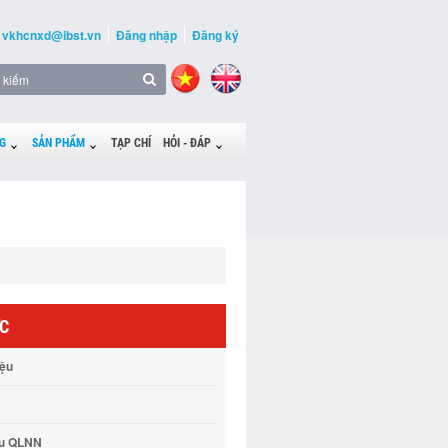
vkhcnxd@ibst.vn
Đăng nhập
Đăng ký
G
SẢN PHẨM
TẠP CHÍ
HỎI - ĐÁP
ỨC
iệu
vụ QLNN