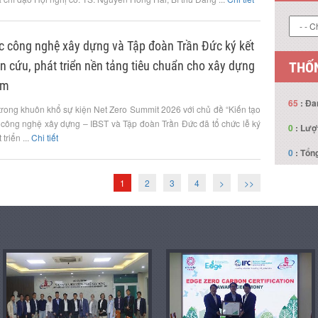
LIÊN
c công nghệ xây dựng và Tập đoàn Trần Đức ký kết
n cứu, phát triển nền tảng tiêu chuẩn cho xây dựng
am
trong khuôn khổ sự kiện Net Zero Summit 2026 với chủ đề “Kiến tạo
THỐN
 công nghệ xây dựng – IBST và Tập đoàn Trần Đức đã tổ chức lễ ký
triển ...
Chi tiết
65
: Đa
1
2
3
4
>
>>
0
: Lượ
0
: Tổng