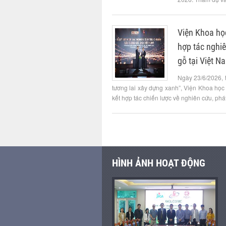
Viện Khoa họ
hợp tác nghiê
gỗ tại Việt N
Ngày 23/6/2026, 
tương lai xây dựng xanh”, Viện Khoa học
kết hợp tác chiến lược về nghiên cứu, phát 
HÌNH ẢNH HOẠT ĐỘNG