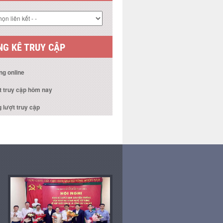
 KẾT WEBSITE
G KÊ TRUY CẬP
ng online
t truy cập hôm nay
 lượt truy cập