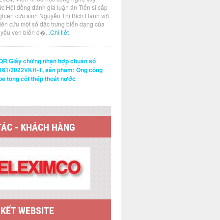
ức Hội đồng đánh giá luận án Tiến sĩ cấp
ghiên cứu sinh Nguyễn Thị Bích Hạnh với
hiên cứu một số đặc trưng biến dạng của
t yếu ven biển đ�...
Chi tiết
QR Giấy chứng nhận hợp chuẩn số
161/2022VKH-1, sản phẩm: Ống cống
bê tông cốt thép thoát nước
TÁC - KHÁCH HÀNG