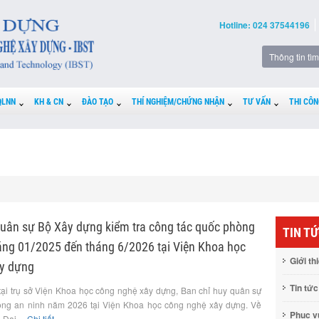
Hotline: 024 37544196
QLNN
KH & CN
ĐÀO TẠO
THÍ NGHIỆM/CHỨNG NHẬN
TƯ VẤN
THI CÔN
quân sự Bộ Xây dựng kiểm tra công tác quốc phòng
TIN T
háng 01/2025 đến tháng 6/2026 tại Viện Khoa học
Giới th
y dựng
Tin tức
tại trụ sở Viện Khoa học công nghệ xây dựng, Ban chỉ huy quân sự
òng an ninh năm 2026 tại Viện Khoa học công nghệ xây dựng. Về
Phục 
Đại ...
Chi tiết