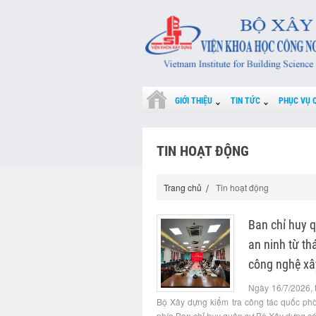
GIỚI THIỆU
TIN TỨC
PHỤC VỤ 
TIN HOẠT ĐỘNG
Trang chủ
Tin hoạt động
Ban chỉ huy 
an ninh từ t
công nghệ xâ
Ngày 16/7/2026, 
Bộ Xây dựng kiểm tra công tác quốc ph
phía Ban chỉ huy quân sự Bộ Xây dựng có 