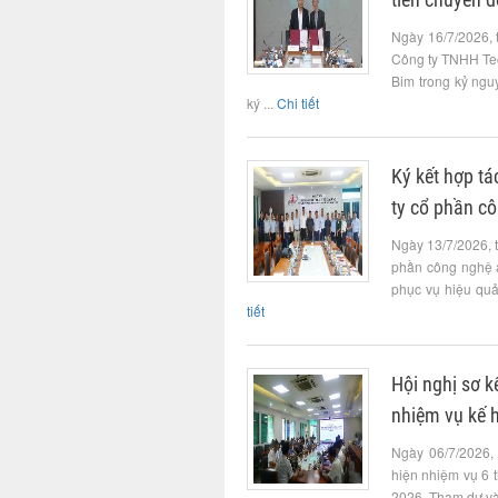
Ngày 16/7/2026, 
Công ty TNHH Tec
Bim trong kỷ ngu
ký ...
Chi tiết
Ký kết hợp t
ty cổ phần c
Ngày 13/7/2026, 
phần công nghệ 
phục vụ hiệu quả 
tiết
Hội nghị sơ k
nhiệm vụ kế 
Ngày 06/7/2026,
hiện nhiệm vụ 6 
2026. Tham dự và 