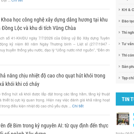
KH & 
 Khoa học công nghệ xây dựng dâng hương tại khu
Đào tạ
a Đồng Lộc và khu di tích Vũng Chùa
Thí ng
ạch số 41-KH/ĐU ngày 7/7/2026 của Đảng uỷ Bộ Xây dựng Tuyên
Tư vấn
 động kỷ niệm 80 năm Ngày Thương binh – Liệt sĩ (27/7/1947 -
 huy truyền thống yêu nước, đạo lý “Uống nước nhớ nguồn”, “Đền ơn
Thi cô
Sản p
ả năng chịu nhiệt độ cao cho quạt hút khói trong
Tạp chí
xả khói khi có cháy
ệ thống hút xả khói được lắp đặt trong các tầng hầm, tầng kỹ thuật
TIN 
là thiết bị cực kỳ quan trọng. Hiện nay việc đánh giá khả năng hoạt
 trong điều kiện nhiệt độ cao chủ yếu dựa ...
Chi tiết
ên đề Bim trong kỷ nguyên AI: từ quy định đến thực
đổi số ngành Xây dựng
Ngày 06/5/