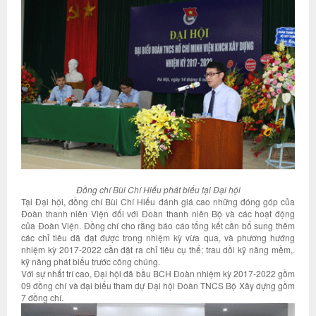
Đồng chí Bùi Chí Hiếu phát biểu tại Đại hội
Tại Đại hội, đồng chí Bùi Chí Hiếu đánh giá cao những đóng góp của
Đoàn thanh niên Viện đối với Đoàn thanh niên Bộ và các hoạt động
của Đoàn Viện. Đồng chí cho rằng báo cáo tổng kết cần bổ sung thêm
các chỉ tiêu đã đạt được trong nhiệm kỳ vừa qua, và phương hướng
nhiệm kỳ 2017-2022 cần đặt ra chỉ tiêu cụ thể; trau dồi kỹ năng mềm,.
kỹ năng phát biểu trước công chúng.
Với sự nhất trí cao, Đại hội đã bầu BCH Đoàn nhiệm kỳ 2017-2022 gồm
09 đồng chí và đại biểu tham dự Đại hội Đoàn TNCS Bộ Xây dựng gồm
7 đồng chí.