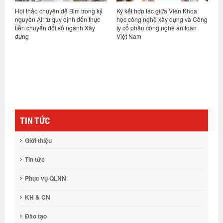
t
Hội thảo chuyên đề Bim trong kỷ
Ký kết hợp tác giữa Viện Khoa
H
hệ
nguyên AI: từ quy định đến thực
học công nghệ xây dựng và Công
v
tiễn chuyển đổi số ngành Xây
ty cổ phần công nghệ an toàn
n
dựng
Việt Nam
c
TIN TỨC
Giới thiệu
Tin tức
Phục vụ QLNN
KH & CN
Đào tạo