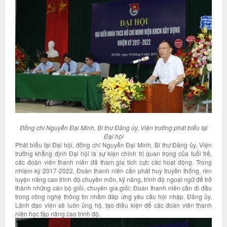
Đồng chí Nguyễn Đại Minh, Bí thư Đảng ủy, Viện trưởng phát biểu tại
Đại hội
Phát biểu tại Đại hội, đồng chí Nguyễn Đại Minh, Bí thư Đảng ủy, Viện
trưởng khẳng định Đại hội là sự kiện chính trị quan trọng của tuổi trẻ,
các đoàn viên thanh niên đã tham gia tích cực các hoạt động. Trong
nhiệm kỳ 2017-2022, Đoàn thanh niên cần phát huy truyền thống, rèn
luyện nâng cao trình độ chuyên môn, kỹ năng, trình độ ngoại ngữ để trở
thành những cán bộ giỏi, chuyên gia giỏi; Đoàn thanh niên cần đi đầu
trong công nghệ thông tin nhằm đáp ứng yêu cầu hội nhập. Đảng ủy,
Lãnh đạo viện sẽ luôn ủng hộ, tạo điều kiện để các đoàn viên thanh
niên học tập nâng cao trình độ.