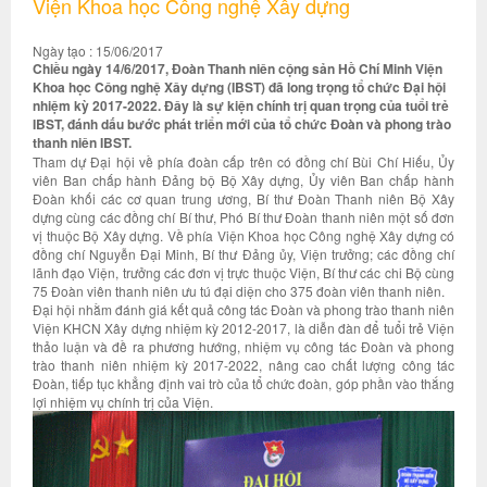
Viện Khoa học Công nghệ Xây dựng
Ngày tạo : 15/06/2017
Chiều ngày 14/6/2017, Đoàn Thanh niên cộng sản Hồ Chí Minh Viện
Khoa học Công nghệ Xây dựng (IBST) đã long trọng tổ chức Đại hội
nhiệm kỳ 2017-2022. Đây là sự kiện chính trị quan trọng của tuổi trẻ
IBST, đánh dấu bước phát triển mới của tổ chức Đoàn và phong trào
thanh niên IBST.
Tham dự Đại hội về phía đoàn cấp trên có đồng chí Bùi Chí Hiếu, Ủy
viên Ban chấp hành Đảng bộ Bộ Xây dựng, Ủy viên Ban chấp hành
Đoàn khối các cơ quan trung ương, Bí thư Đoàn Thanh niên Bộ Xây
dựng cùng các đồng chí Bí thư, Phó Bí thư Đoàn thanh niên một số đơn
vị thuộc Bộ Xây dựng. Về phía Viện Khoa học Công nghệ Xây dựng có
đồng chí Nguyễn Đại Minh, Bí thư Đảng ủy, Viện trưởng; các đồng chí
lãnh đạo Viện, trưởng các đơn vị trực thuộc Viện, Bí thư các chi Bộ cùng
75 Đoàn viên thanh niên ưu tú đại diện cho 375 đoàn viên thanh niên.
Đại hội nhằm đánh giá kết quả công tác Đoàn và phong trào thanh niên
Viện KHCN Xây dựng nhiệm kỳ 2012-2017, là diễn đàn để tuổi trẻ Viện
thảo luận và đề ra phương hướng, nhiệm vụ công tác Đoàn và phong
trào thanh niên nhiệm kỳ 2017-2022, nâng cao chất lượng công tác
Đoàn, tiếp tục khẳng định vai trò của tổ chức đoàn, góp phần vào thắng
lợi nhiệm vụ chính trị của Viện.