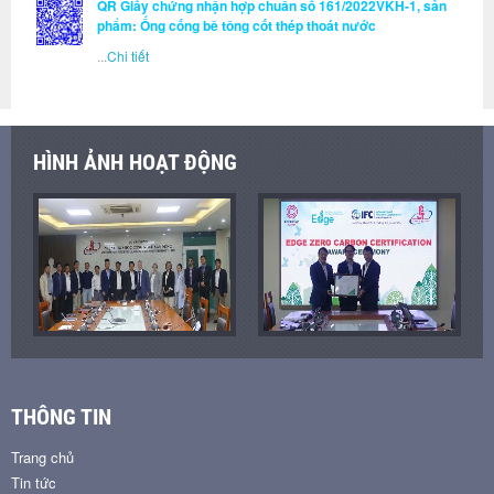
QR Giấy chứng nhận hợp chuẩn số 161/2022VKH-1, sản
phẩm: Ống cống bê tông cốt thép thoát nước
...
Chi tiết
HÌNH ẢNH HOẠT ĐỘNG
THÔNG TIN
Trang chủ
Tin tức