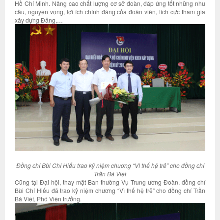
Hồ Chí Minh. Nâng cao chất lượng cơ sở đoàn, đáp ứng tốt những nhu
cầu, nguyện vọng, lợi ích chính đáng của đoàn viên, tích cực tham gia
xây dựng Đảng,…
Đồng chí Bùi Chí Hiếu
trao kỷ niệm chương “Vì thế hệ trẻ” cho đồng chí
Trần Bá Việt
Cũng tại Đại hội, thay mặt Ban thường Vụ Trung ương Đoàn, đồng chí
Bùi Chí Hiếu đã trao kỷ niệm chương “Vì thế hệ trẻ” cho đồng chí Trần
Bá Việt, Phó Viện trưởng.