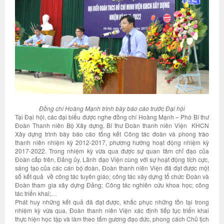
Đồng chí Hoàng Mạnh trình bày báo cáo trước Đại hội
Tại Đại hội, các đại biểu được nghe đồng chí Hoàng Mạnh – Phó Bí thư
Đoàn Thanh niên Bộ Xây dựng, Bí thư Đoàn thanh niên Viện KHCN
Xây dựng trình bày báo cáo tổng kết Công tác đoàn và phong trào
thanh niên nhiệm kỳ 2012-2017, phương hướng hoạt động nhiệm kỳ
2017-2022. Trong nhiệm kỳ vừa qua được sự quan tâm chỉ đạo của
Đoàn cấp trên, Đảng ủy, Lãnh đạo Viện cùng với sự hoạt động tích cực,
sáng tạo của các cán bộ đoàn, Đoàn thanh niên Viện đã đạt được một
số kết quả về công tác tuyên giáo; công tác xây dựng tổ chức Đoàn và
Đoàn tham gia xây dựng Đảng; Công tác nghiên cứu khoa học; công
tác triển khai;…
Phát huy những kết quả đã đạt được, khắc phục những tồn tại trong
nhiệm kỳ vừa qua, Đoàn thanh niên Viện xác định tiếp tục triển khai
thực hiện học tập và làm theo tấm gương đạo đức, phong cách Chủ tịch