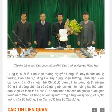
Tập thể Lãnh đạo Viện chúc mừng Phó Viện trưởng Nguyễn Hồng Hải
Cũng tại buổi lễ, Phó Viện trưởng Nguyễn Hồng Hải bày tỏ cảm ơn Bộ
trưởng, Ban cán sự Đảng Bộ Xây dựng, Viện trưởng, Lãnh đạo Viện,
cán bộ chủ chốt và toàn thể CNVCLĐ Viện đã tin tưởng và tín nhiệm.
Đồng thời đồng chí hứa sẽ cố gắng nỗ lực hết mình cùng tập thể Lãnh
đạo Viện và toàn thể CNVCLĐ hoàn thành tốt các nhiệm vụ được giao
trong năm 2020 và trong nhiệm kỳ mới xứng đáng với kỳ vọng và sự tin
tưởng của Bộ trưởng, Ban Cán sự Đảng Bộ Xây dựng.
CÁC TIN LIÊN QUAN