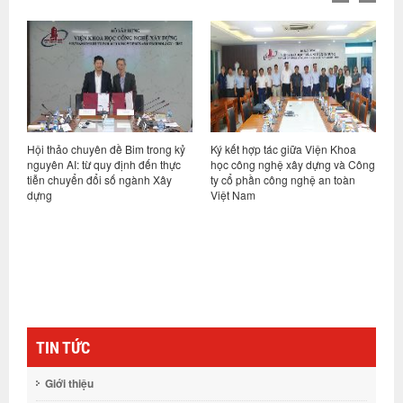
t
Hội thảo chuyên đề Bim trong kỷ
Ký kết hợp tác giữa Viện Khoa
H
hệ
nguyên AI: từ quy định đến thực
học công nghệ xây dựng và Công
v
tiễn chuyển đổi số ngành Xây
ty cổ phần công nghệ an toàn
n
dựng
Việt Nam
c
TIN TỨC
Giới thiệu