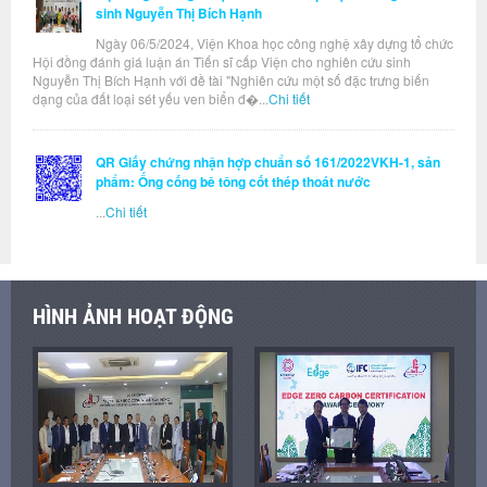
sinh Nguyễn Thị Bích Hạnh
Ngày 06/5/2024, Viện Khoa học công nghệ xây dựng tổ chức
Hội đồng đánh giá luận án Tiến sĩ cấp Viện cho nghiên cứu sinh
Nguyễn Thị Bích Hạnh với đề tài "Nghiên cứu một số đặc trưng biến
dạng của đất loại sét yếu ven biển đ�...
Chi tiết
QR Giấy chứng nhận hợp chuẩn số 161/2022VKH-1, sản
phẩm: Ống cống bê tông cốt thép thoát nước
...
Chi tiết
HÌNH ẢNH HOẠT ĐỘNG