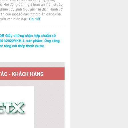
ức Hội đồng đánh giá luận án Tiến sĩ cấp
ghiên cứu sinh Nguyễn Thị Bích Hạnh với
hiên cứu một số đặc trưng biến dạng của
t yếu ven biển đ�...
Chi tiết
QR Giấy chứng nhận hợp chuẩn số
161/2022VKH-1, sản phẩm: Ống cống
bê tông cốt thép thoát nước
TÁC - KHÁCH HÀNG