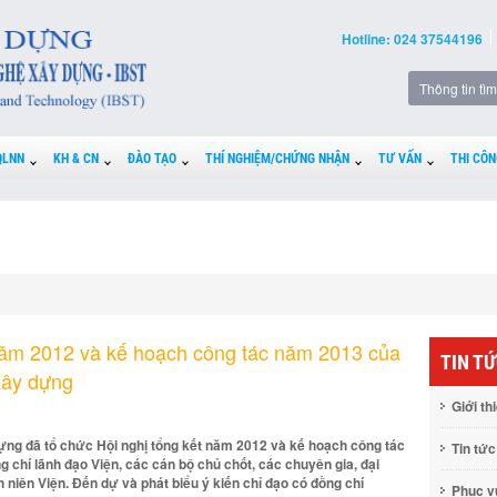
Hotline: 024 37544196
QLNN
KH & CN
ĐÀO TẠO
THÍ NGHIỆM/CHỨNG NHẬN
TƯ VẤN
THI CÔN
 năm 2012 và kế hoạch công tác năm 2013 của
TIN T
Xây dựng
Giới th
ng đã tổ chức Hội nghị tổng kết năm 2012 và kế hoạch công tác
Tin tức
 chí lãnh đạo Viện, các cán bộ chủ chốt, các chuyên gia, đại
niên Viện. Đến dự và phát biểu ý kiến chỉ đạo có đồng chí
Phục 