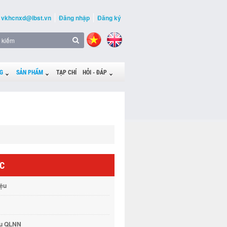
vkhcnxd@ibst.vn
Đăng nhập
Đăng ký
G
SẢN PHẨM
TẠP CHÍ
HỎI - ĐÁP
ỨC
iệu
vụ QLNN