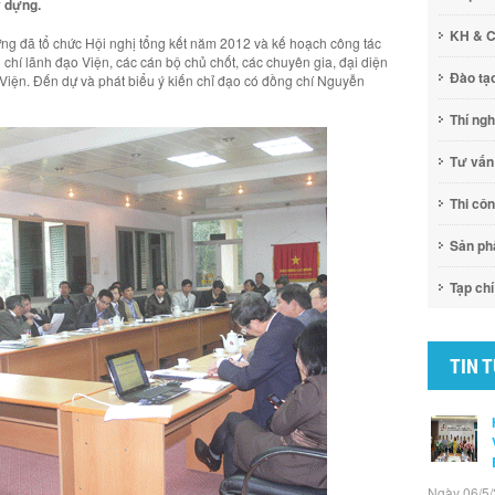
 dựng.
KH & 
g đã tổ chức Hội nghị tổng kết năm 2012 và kế hoạch công tác
hí lãnh đạo Viện, các cán bộ chủ chốt, các chuyên gia, đại diện
Đào tạ
Viện. Đến dự và phát biểu ý kiến chỉ đạo có đồng chí Nguyễn
Thí ng
Tư vấn
Thi cô
Sản p
Tạp chí
TIN 
Ngày 06/5/