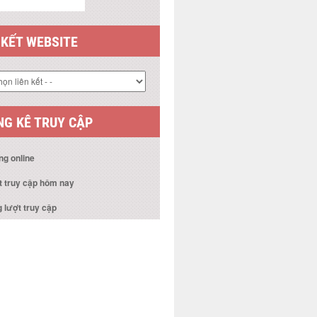
 KẾT WEBSITE
G KÊ TRUY CẬP
ng online
t truy cập hôm nay
 lượt truy cập