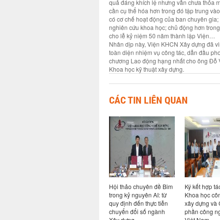
quả đáng khích lệ nhưng vẫn chưa thỏa m
cần cụ thể hóa hơn trong đó tập trung và
có cơ chế hoạt động của ban chuyên gia; 
nghiên cứu khoa học; chủ động hơn trong t
cho lễ kỷ niệm 50 năm thành lập Viện…
Nhân dịp này, Viện KHCN Xây dựng đã vin
toàn diện nhiệm vụ công tác, dẫn đầu ph
chương Lao động hạng nhất cho ông Đỗ V
Khoa học kỹ thuật xây dựng.
CÁC TIN LIÊN QUAN
ả năng
Hội thảo chuyên đề Bim
Ký kết hợp tác giữa Viện
Hội nghị sơ k
ao cho
trong kỷ nguyên AI: từ
Khoa học công nghệ
nhiệm vụ 6 t
ong hệ
quy định đến thực tiễn
xây dựng và Công ty cổ
năm và triển
i khi có
chuyển đổi số ngành
phần công nghệ an toàn
vụ kế hoạch 
Xây dựng
Việt Nam
cuối năm 20