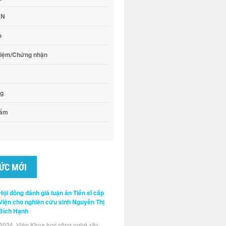
CN
o
hiệm/Chứng nhận
ng
hẩm
TỨC MỚI
Hội đồng đánh giá luận án Tiến sĩ cấp
Viện cho nghiên cứu sinh Nguyễn Thị
Bích Hạnh
2024, Viện Khoa học công nghệ xây