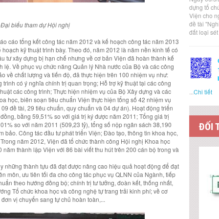
dựng tổ ch
Viện cho n
đề tài "Ng
Đại biểu tham dự Hội nghị
đất loại sé
 Báo cáo tổng kết công tác năm 2012 và kế hoạch công tác năm 2013
hoạch kỹ thuật trình bày. Theo đó, năm 2012 là năm nền kinh tế có
ầu tư xây dựng bị hạn chế nhưng về cơ bản Viện đã hoàn thành kế
ch lệ. Về phục vụ chức năng Quản lý Nhà nước của Bộ và các công
ảo về chất lượng và tiến độ, đã thực hiện trên 100 nhiệm vụ như:
 trình có ý nghĩa chính trị quan trọng; Hỗ trợ kỹ thuật tại các công
 thuật các công trình; Thực hiện nhiệm vụ của Bộ Xây dựng và các
...
Chi tiết
a học, biên soạn tiêu chuẩn Viện thực hiện tổng số 42 nhiệm vụ
9 đề tài, 29 tiêu chuẩn, quy chuẩn và 04 dự án). Hoạt động triển
đồng, bằng 59,51% so với giá trị ký được năm 2011; Tổng giá trị
 101% so với năm 2011 (509,23 tỷ), tổng số nộp ngân sách 38,190
ĐỐI 
bảo. Công tác đầu tư phát triển Viện; Đào tạo, thông tin khoa học,
ển. Trong năm 2012, Viện đã tổ chức thành công Hội nghị Khoa học
50 năm thành lập Viện với 86 bài viết thu hút trên 200 cán bộ trong và
uy những thành tựu đã đạt được nâng cao hiệu quả hoạt động để đạt
n môn, ưu tiên tối đa cho công tác phục vụ QLNN của Ngành, tiếp
huẩn theo hướng đồng bộ; chính trị tư tưởng, đoàn kết, thống nhất,
ớng Tổ chức khoa học và công nghệ tự trang trải kinh phí; về cơ
c đơn vị chuyển sang tự chủ hoàn toàn,...