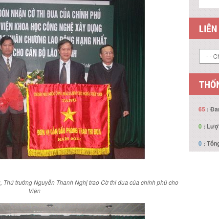
LIÊN
THỐN
65
: Đa
0
: Lượ
0
: Tổng
 Thứ trưởng Nguyễn Thanh Nghị trao Cờ thi đua của chính phủ cho
Viện