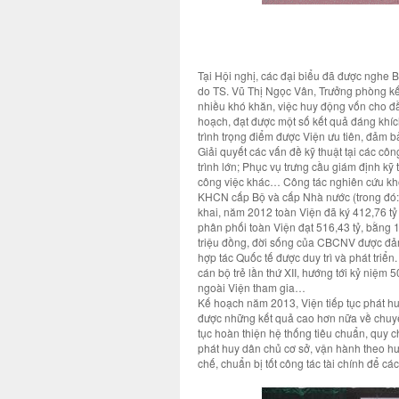
Tại Hội nghị, các đại biểu đã được nghe
do TS. Vũ Thị Ngọc Vân, Trưởng phòng kế 
nhiều khó khăn, việc huy động vốn cho đ
hoạch, đạt được một số kết quả đáng khí
trình trọng điểm được Viện ưu tiên, đảm b
Giải quyết các vấn đề kỹ thuật tại các công
trình lớn; Phục vụ trưng cầu giám định kỹ
công việc khác… Công tác nghiên cứu kho
KHCN cấp Bộ và cấp Nhà nước (trong đó: 0
khai, năm 2012 toàn Viện đã ký 412,76 tỷ 
phân phối toàn Viện đạt 516,43 tỷ, bằng
triệu đồng, đời sống của CBCNV được đảm 
hợp tác Quốc tế được duy trì và phát tri
cán bộ trẻ lần thứ XII, hướng tới kỷ niệm 
ngoài Viện tham gia…
Kế hoạch năm 2013, Viện tiếp tục phát h
được những kết quả cao hơn nữa về chuyê
tục hoàn thiện hệ thống tiêu chuẩn, quy c
phát huy dân chủ cơ sở, vận hành theo hư
chế, chuẩn bị tốt công tác tài chính để cá