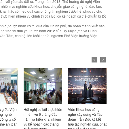
ãn với yêu cầu đặt ra. Trong năm 2013, Thứ trưởng đề nghị Viện
o nhiệm vụ nghiên cứu khoa học, chuyển giao công nghệ, đào tạo;
khai thác có hiệu quả các phòng thí nghiệm trước hết phục vụ cho
hực hiện nhiệm vụ chính trị của Bộ; có kế hoạch cụ thể chuẩn bị tốt
h dự được nhận cờ thi đua của Chính phủ, đã hoàn thành xuất sắc,
ong trào thi đua yêu nước năm 2012 của Bộ Xây dựng và Huân
ăn Tẩm, cán bộ tiền khởi nghĩa, nguyên Phó Viện trưởng Viện
ết thực hiện
Viện Khoa học công
Viện trưởng Nguyễn
Viện trưở
háng đầu
nghệ xây dựng và Tập
Hồng Hải tiếp và làm
Hồng Hải t
 khai nhiệm
đoàn Trần Đức ký kết
việc với Công ty TNHH
việc với Cô
các tháng
hợp tác nghiên cứu, phát
Viện thiết kế & nghiên
Design Ka
26
triển nền tảng tiêu
cứu kiến trúc Đại học
Bản