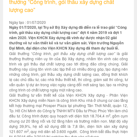
thưởng “Công trình, gói thầu xây dựng chất
lượng cao”
Ngày tạo : 01/07/2020
Ngày 01/7/2020, tại Trụ sở Bộ Xây dựng đã diễn ra lễ trao giải “Công
trình, gói thầu xây dựng chất lượng cao” đợt 4 năm 2019 và đợt 1
năm 2020. Viện KHCN Xây dựng đã vinh dự được nhận 02 giải
thưởng về tư vấn thiết kế và tư vấn giám sát. Viện trưởng Nguyễn
Đại Minh, đại diện cho Viện KHCN Xây dựng đã tham dự buổi lễ.
Giải thưởng “
Công trình, gói thầu xây dựng chất lượng cao”
là giải
thưởng thường niên uy tín của Bộ Xây dựng, nhằm tôn vinh các công
trình và gói thầu đạt chất lượng cao tới đông đảo công chúng. Giải
thưởng này cũng tôn vinh các tập thể có nhiều đóng góp, tạo dựng nên
những công trình, gói thầu xây dựng chất lượng cao, đồng thời khích
lệ các chủ đầu tư, các nhà thầu thiết kế, thi công, giám sát thi công, tư
vấn quản lý dự án trong việc ngày càng đổi mới sáng tạo, tạo ra những
công trình có chất lượng ngày một nâng cao.
Giải thưởng tư vấn thiết kế của Viện KHCN Xây dựng - Phân Viện
KHCN Xây dựng miền Nam là công trình Khu nhà ở chung cư cao tầng
kết hợp thương mại Prosper Plaza tại phường Tân Thới Nhất, quận 12,
Tp. Hồ Chí Minh do Công ty TNHH MTV Đầu tư Phúc Phúc Yên làm chủ
2
đầu tư. Công trình được quy hoạch với diện tích 18.704,4 m
, gồm cụm
chung cư 20 tầng nổi và 02 tầng hầm và trường mầm non. Mật độ xây
dựng 39,9%, hệ số sử dụng đất là 7,8 lần, diện tích sàn xây dựng
2
121.607 m
, quy mô dân số 3.600 người. Công trình bắt đầu thực hiện
từ 6/2016 đến 3/2019 thì nghiệm thu đưa vào sử dụng.