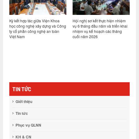
ỷ
Ký kết hợp tác giữa Viện Khoa
Hội nghị sơ kết thực hiện nhiệm
V
học công nghệ xây dựng và Công
vụ 6 tháng đầu năm và triển khai
d
ty cổ phần công nghệ an toàn
nhiệm vụ kế hoạch các tháng
h
Việt Nam
cuối năm 2026
n
g
TIN TỨC
Giới thiệu
Tin tức
Phục vụ QLNN
KH & CN