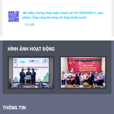
QR Giấy chứng nhận hợp chuẩn số 161/2022VKH-1, sản
phẩm: Ống cống bê tông cốt thép thoát nước
...
Chi tiết
HÌNH ẢNH HOẠT ĐỘNG
THÔNG TIN