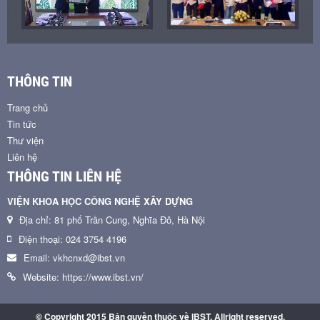
THÔNG TIN
Trang chủ
Tin tức
Thư viện
Liên hệ
THÔNG TIN LIÊN HỆ
VIỆN KHOA HỌC CÔNG NGHỆ XÂY DỰNG
Địa chỉ: 81 phố Trần Cung, Nghĩa Đô, Hà Nội
Điện thoại: 024 3754 4196
Email: vkhcnxd@ibst.vn
Website: https://www.ibst.vn/
© Copyright 2015 Bản quyền thuộc về IBST. Allright reserved.