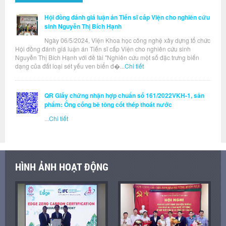
Hội đồng đánh giá luận án Tiến sĩ cấp Viện cho nghiên cứu
sinh Nguyễn Thị Bích Hạnh
Ngày 06/5/2024, Viện Khoa học công nghệ xây dựng tổ chức
Hội đồng đánh giá luận án Tiến sĩ cấp Viện cho nghiên cứu sinh
Nguyễn Thị Bích Hạnh với đề tài "Nghiên cứu một số đặc trưng biến
dạng của đất loại sét yếu ven biển đ�...
Chi tiết
QR Giấy chứng nhận hợp chuẩn số 161/2022VKH-1, sản
phẩm: Ống cống bê tông cốt thép thoát nước
...
Chi tiết
HÌNH ẢNH HOẠT ĐỘNG