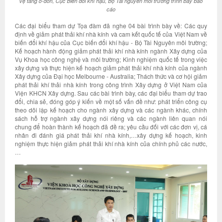
vệ tầng ô-dôn, Cục Biến đổi khí hậu, Bộ Tài nguyên môi trưởng trình bày báo
cáo
Các đại biểu tham dự Tọa đàm đã nghe 04 bài trình bày về: Các quy
định về giảm phát thải khí nhà kính và cam kết quốc tế của Việt Nam về
biến đổi khí hậu của Cục biến đổi khí hậu - Bộ Tài Nguyên môi trường;
Kế hoạch hành động giảm phát thải khí nhà kính ngành Xây dựng của
Vụ Khoa học công nghệ và môi trường; Kinh nghiệm quốc tế trong việc
xây dựng và thực hiện kế hoạch giảm phát thải khí nhà kính của ngành
Xây dựng của Đại học Melbourne - Australia; Thách thức và cơ hội giảm
phát thải khí thải nhà kính trong công trình Xây dựng ở Việt Nam của
Viện KHCN Xây dựng. Sau các bài trình bày, các đại biểu tham dự trao
đổi, chia sẻ, đóng góp ý kiến về một số vấn đề như: phát triển công cụ
theo dõi lập kế hoạch cho ngành xây dựng và các ngành khác, chính
sách hỗ trợ ngành xây dựng nói riêng và các ngành liên quan nói
chung để hoàn thành kế hoạch đã đề ra; yêu cầu đối với các đơn vị, cá
nhân đi đánh giá phát thải khí nhà kính,…xây dựng kế hoạch, kinh
nghiệm thực hiện giảm phát thải khí nhà kính của chính phủ các nước,
…