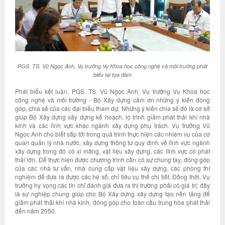
PGS. TS. Vũ Ngọc Anh, Vụ trưởng Vụ Khoa học công nghệ và môi trường phát
biểu tại tọa đàm
Phát biểu kết luận, PGS. TS. Vũ Ngọc Anh, Vụ trưởng Vụ Khoa học
công nghệ và môi trường - Bộ Xây dựng cảm ơn những ý kiến đóng
góp, chia sẻ của các đại biểu tham dự. Những ý kiến chia sẻ đó là cơ sở
giúp Bộ Xây dựng xây dựng kế hoạch, lộ trình giảm phát thải khí nhà
kính và các lĩnh vực khác ngành xây dựng phụ trách. Vụ trưởng Vũ
Ngọc Anh cho biết sắp tới trong quá trình thực hiện các nhiệm vụ của cơ
quan quản lý nhà nước, xây dựng thông tư quy định về lĩnh vực ngành
xây dựng trong đó có xi măng, vật liệu xây dựng, các lĩnh vực có phát
thải lớn. Để thực hiện được chương trình cần có sự chung tay, đóng góp
của các nhà tư vấn, nhà cung cấp vật liệu xây dựng, các phòng thí
nghiệm để đưa ra được các hệ số, chỉ tiêu cụ thể chi tiết. Đồng thời, Vụ
trưởng hy vọng các tín chỉ đánh giá đưa ra thị trường phải có giá trị; đây
là sự nghiệp chung giúp cho Bộ Xây dựng xây dựng tạo nền tảng để
giảm phát thải khí nhà kính, đóng góp cho toàn cầu trung hòa phát thải
đến năm 2050.