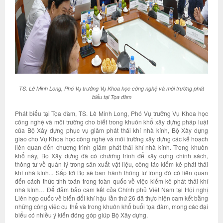
TS. Lê Minh Long, Phó Vụ trưởng Vụ Khoa học công nghệ và môi trường phát
biểu tại Tọa đàm
Phát biểu tại Tọa đàm, TS. Lê Minh Long, Phó Vụ trưởng Vụ Khoa học
công nghệ và môi trường cho biết trong khuôn khổ xây dựng pháp luật
của Bộ Xây dựng phục vụ giảm phát thải khí nhà kính, Bộ Xây dựng
giao cho Vụ Khoa học công nghệ và môi trường xây dựng các kế hoạch
liên quan đến chương trình giảm phát thải khí nhà kính. Trong khuôn
khổ này, Bộ Xây dựng đã có chương trình để xây dựng chính sách,
thông tư về quản lý trong sản xuất vật liệu, công tác kiểm kê phát thải
khí nhà kính... Sắp tới Bộ sẽ ban hành thông tư trong đó có liên quan
đến cách thức tính toán trong toàn quốc về việc kiểm kê phát thải khí
nhà kính… Để đảm bảo cam kết của Chính phủ Việt Nam tại Hội nghị
Liên hợp quốc về biến đổi khí hậu lần thứ 26 đã thực hiện cam kết bằng
những công việc cụ thể và trong khuôn khổ buổi tọa đàm, mong các đại
biểu có nhiều ý kiến đóng góp giúp Bộ Xây dựng.