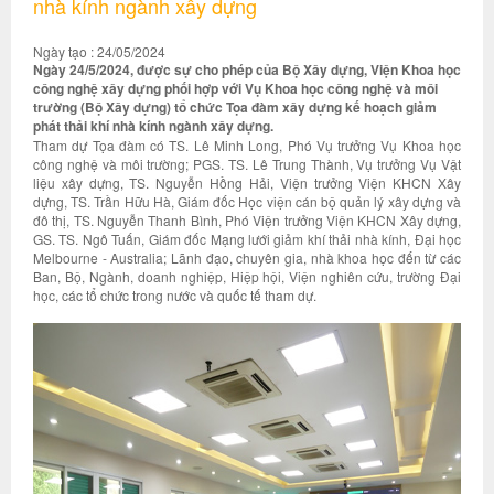
nhà kính ngành xây dựng
Ngày tạo : 24/05/2024
Ngày 24/5/2024, được sự cho phép của Bộ Xây dựng, Viện Khoa học
công nghệ xây dựng phối hợp với Vụ Khoa học công nghệ và môi
trường (Bộ Xây dựng) tổ chức Tọa đàm xây dựng kế hoạch giảm
phát thải khí nhà kính ngành xây dựng.
Tham dự Tọa đàm có TS. Lê Minh Long, Phó Vụ trưởng Vụ Khoa học
công nghệ và môi trường; PGS. TS. Lê Trung Thành, Vụ trưởng Vụ Vật
liệu xây dựng, TS. Nguyễn Hồng Hải, Viện trưởng Viện KHCN Xây
dựng, TS. Trần Hữu Hà, Giám đốc Học viện cán bộ quản lý xây dựng và
đô thị, TS. Nguyễn Thanh Bình, Phó Viện trưởng Viện KHCN Xây dựng,
GS. TS. Ngô Tuấn, Giám đốc Mạng lưới giảm khí thải nhà kính, Đại học
Melbourne - Australia; Lãnh đạo, chuyên gia, nhà khoa học đến từ các
Ban, Bộ, Ngành, doanh nghiệp, Hiệp hội, Viện nghiên cứu, trường Đại
học, các tổ chức trong nước và quốc tế tham dự.