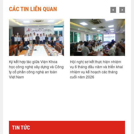
CÁC TIN LIÊN QUAN
Hội nghị sơ kết thực hiện nhiệm
Viện Khoa học công nghệ xây
V
ng
vụ 6 tháng đầu năm và triển khai
dựng và Tập đoàn Trần Đức ký kết
t
nhiệm vụ kế hoạch các tháng
hợp tác nghiên cứu, phát triển
T
cuối năm 2026
nền tảng tiêu chuẩn cho xây dựng
k
gỗ tại Việt Nam
(
TIN TỨC