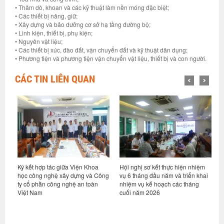
• Thăm dò, khoan và các kỹ thuật làm nền móng đặc biệt;
• Các thiết bị nâng, giữ;
• Xây dựng và bảo dưỡng cơ sở hạ tầng đường bộ;
• Linh kiện, thiết bị, phụ kiện;
• Nguyên vật liệu;
• Các thiết bị xúc, đào đất, vận chuyển đất và kỹ thuật dân dụng;
• Phương tiện và phương tiện vận chuyển vật liệu, thiết bị và con người.
CÁC TIN LIÊN QUAN
ỷ
Ký kết hợp tác giữa Viện Khoa
Hội nghị sơ kết thực hiện nhiệm
V
học công nghệ xây dựng và Công
vụ 6 tháng đầu năm và triển khai
d
ty cổ phần công nghệ an toàn
nhiệm vụ kế hoạch các tháng
h
Việt Nam
cuối năm 2026
n
g