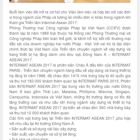
Buổi làm việc đã mở ra cơ hội cho Viện làm việc và hợp tác với các đơn
vị trong ngành của Pháp và tương lai nhiều đơn vị khác trong ngành khi
tham gia Triển lãm Intermat Asean 2017.
Phòng Thương mại Công nghiệp Pháp tại Việt Nam (CCIFV) được
thành lập từ năm 1989 trực thuộc hệ thống các Phòng Thương mại và
Công nghiệp Pháp trên toàn thế giới, là kênh hỗ trợ, kết nối thương mại
đắc lực của doanh nghiệp hai nước Pháp - Việt. Với vai trò là đại diện
chính thức tại Việt Nam của Triển lãm chuyên ngành về xây dựng và
trang thiết bị hạ tầng dành cho khu vực Đông Nam Á – INTERMAT
ASEAN 2017.
INTERMAT ASEAN 2017 là phiên bản Châu Á đầu tiên của INTERMAT
PARIS - Triển lãm chuyên ngành hàng đầu về xây dựng và trang thiết bị
hạ tầng từ năm 1988, đã chào đón 1415 nhà trưng bày từ 40 quốc gia
và thu hút 183 000 khách thăm quan tại INTERMAT PARIS 2015. Phiên
bản INTERMAT ASEAN 2017 tập trung vào thị trường các nước Đông
Nam Á bao gồm Thái Lan, Malaisia, Phillipine, Mianma, Singapo,
Campuchia, Indonesia và Việt Nam, những thị trường đang có tốc độ
tăng trưởng cao và nhu cầu lớn trong ngành xây dựng và thiết bị hạ
tầng. INTERMAT ASEAN 2017 dự kiến sẽ chào đón 300 nhà trưng bày
và thu hút 10 000 khách thăm quan.
Các lĩnh vực trưng bày tại Triển lãm INTERMAT ASEAN 2017, phù hợp
với nhu cầu tại thị trường Đông Nam Á:
• Sản xuất và sử dụng vật liệu xây dựng;
• Sản xuất, vận chuyển và xử lý bê tông;
• Toà nhà và công trình;