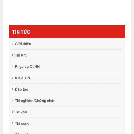
TIN TỨC
Giới thiệu
Tin tức
Phục vụ QLNN
KH & CN
Đào tạo
Thí nghiệm/Chứng nhận
Tư vấn
Thi công