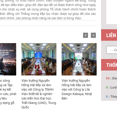
ng; phòng Tổ chức hành chính; Viện chuyên ngành Bê tông, Trung
 đã tạo điều kiện, giúp đỡ, đào tạo để có được thành công như ngày
rí cho chức vụ mới, sẽ cùng phòng Tổ chức hành chính hoàn thành
thời, đồng chí Thắng mong tiếp tục nhận được sự giúp đỡ của các
ành chính, các phòng chức năng và các đơn vị trong Viện.
LIÊN
THỐN
65
: Đa
ọc công
Viện trưởng Nguyễn
Viện trưởng Nguyễn
Hội thảo 
g và Tập
Hồng Hải tiếp và làm
Hồng Hải tiếp và làm
ở xã hội ph
0
: Lượ
c ký kết
việc với Công ty TNHH
việc với Công ty Life
bon thấp 
ên cứu, phát
Viện thiết kế & nghiên
Design Kabaya, Nhật
và giải ph
0
: Tổng
g tiêu
cứu kiến trúc Đại học
Bản
Nam”
ây dựng gỗ
Triết Giang (UAD), Trung
Quốc