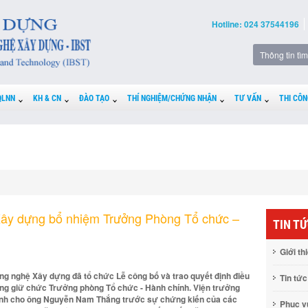
Hotline: 024 37544196
QLNN
KH & CN
ĐÀO TẠO
THÍ NGHIỆM/CHỨNG NHẬN
TƯ VẤN
THI CÔN
ây dựng bổ nhiệm Trưởng Phòng Tổ chức –
TIN T
Giới th
ng nghệ Xây dựng đã tổ chức Lễ công bố và trao quyết định điều
Tin tức
g giữ chức Trưởng phòng Tổ chức - Hành chính. Viện trưởng
định cho ông Nguyễn Nam Thắng trước sự chứng kiến của các
Phục 