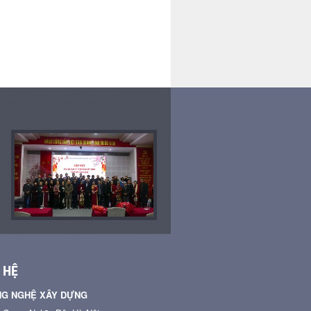
dựng. Phần 1: Sửa đổi,
chính”
cập nhật địa danh hành
chính
 HỆ
NG NGHỆ XÂY DỰNG