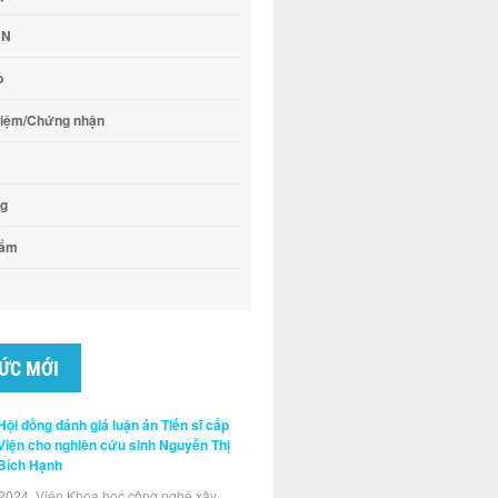
CN
o
hiệm/Chứng nhận
ng
hẩm
TỨC MỚI
Hội đồng đánh giá luận án Tiến sĩ cấp
Viện cho nghiên cứu sinh Nguyễn Thị
Bích Hạnh
2024, Viện Khoa học công nghệ xây