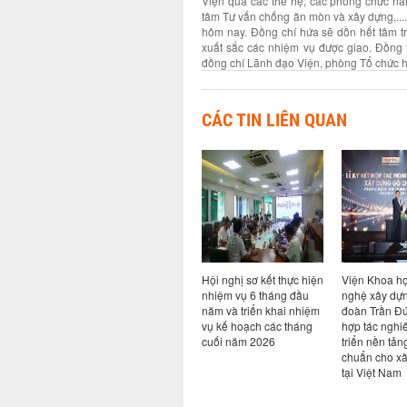
Viện qua các thế hệ; các phòng chức nă
tâm Tư vấn chống ăn mòn và xây dựng,....
hôm nay. Đồng chí hứa sẽ dồn hết tâm t
xuất sắc các nhiệm vụ được giao. Đồng 
đồng chí Lãnh đạo Viện, phòng Tổ chức h
CÁC TIN LIÊN QUAN
n đề Bim
Ký kết hợp tác giữa Viện
Hội nghị sơ kết thực hiện
Viện Khoa h
AI: từ
Khoa học công nghệ
nhiệm vụ 6 tháng đầu
nghệ xây dựn
ực tiễn
xây dựng và Công ty cổ
năm và triển khai nhiệm
đoàn Trần Đứ
ngành
phần công nghệ an toàn
vụ kế hoạch các tháng
hợp tác nghi
Việt Nam
cuối năm 2026
triển nền tản
chuẩn cho x
tại Việt Nam