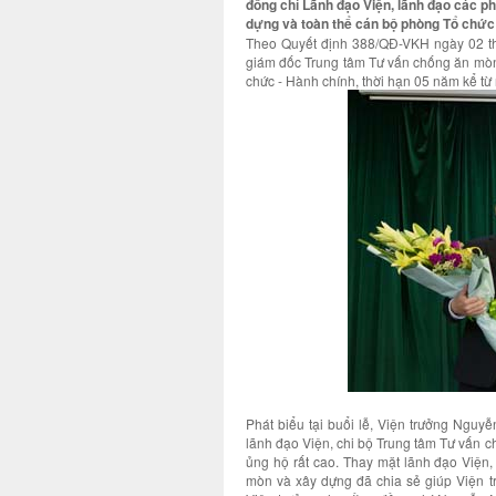
đồng chí Lãnh đạo Viện, lãnh đạo các 
dựng và toàn thể cán bộ phòng Tổ chức 
Theo Quyết định 388/QĐ-VKH ngày 02 t
giám đốc Trung tâm Tư vấn chống ăn mò
chức - Hành chính, thời hạn 05 năm kể từ
Phát biểu tại buổi lễ, Viện trưởng Ng
lãnh đạo Viện, chi bộ Trung tâm Tư vấn 
ủng hộ rất cao. Thay mặt lãnh đạo Viện
mòn và xây dựng đã chia sẻ giúp Viện t