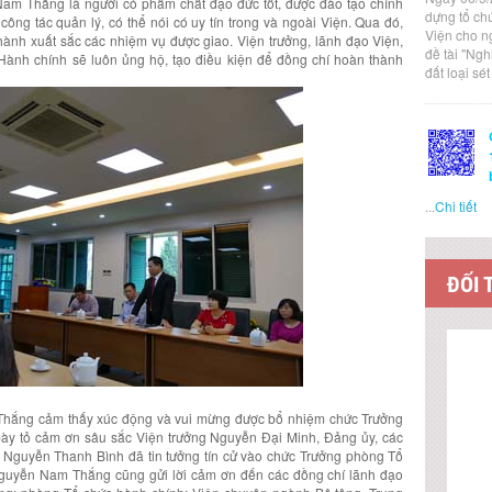
am Thắng là người có phẩm chất đạo đức tốt, được đào tạo chính
dựng tổ ch
 công tác quản lý, có thể nói có uy tín trong và ngoài Viện. Qua đó,
Viện cho n
thành xuất sắc các nhiệm vụ được giao. Viện trưởng, lãnh đạo Viện,
đề tài "Ng
ành chính sẽ luôn ủng hộ, tạo điều kiện để đồng chí hoàn thành
đất loại sé
...
Chi tiết
ĐỐI 
 Thắng cảm thấy xúc động và vui mừng được bổ nhiệm chức Trưởng
ày tỏ cảm ơn sâu sắc Viện trưởng Nguyễn Đại Minh, Đảng ủy, các
g Nguyễn Thanh Bình đã tin tưởng tín cử vào chức Trưởng phòng Tổ
Nguyễn Nam Thắng cũng gửi lời cảm ơn đến các đồng chí lãnh đạo