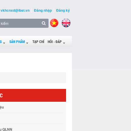
vkhcnxd@ibst.vn
Đăng nhập
Đăng ký
G
SẢN PHẨM
TẠP CHÍ
HỎI - ĐÁP
ỨC
iệu
vụ QLNN