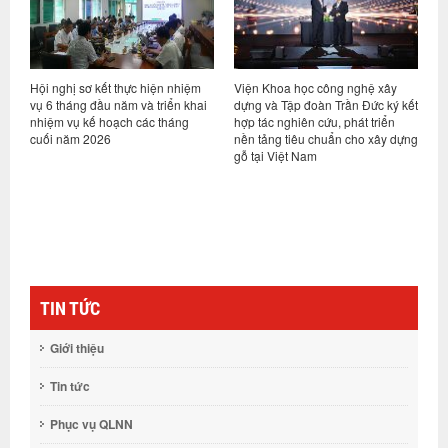
Hội nghị sơ kết thực hiện nhiệm
Viện Khoa học công nghệ xây
V
ng
vụ 6 tháng đầu năm và triển khai
dựng và Tập đoàn Trần Đức ký kết
t
nhiệm vụ kế hoạch các tháng
hợp tác nghiên cứu, phát triển
T
cuối năm 2026
nền tảng tiêu chuẩn cho xây dựng
k
gỗ tại Việt Nam
(
TIN TỨC
Giới thiệu
Tin tức
Phục vụ QLNN