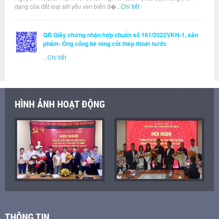
dạng của đất loại sét yếu ven biển đ�...
Chi tiết
QR Giấy chứng nhận hợp chuẩn số 161/2022VKH-1, sản
phẩm: Ống cống bê tông cốt thép thoát nước
...
Chi tiết
HÌNH ẢNH HOẠT ĐỘNG
THÔNG TIN