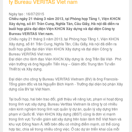
ty Bureau VERITAS Viet nam
Ngày tạo : 16/07/2015
Chiều ngày 21 tháng 3 năm 2013, tại Phòng họp Tầng 1, Viện KHCN
Xây dựng, số 81 Trần Cung, Nghĩa Tân, Cầu Giấy, Hà nội đã diễn ra
buổi họp giữa đại diện Viện KHCN Xây dựng và đại diện Công ty
Bureau VERITAS Viet nam.
Chiều ngày 21 tháng 3 năm 2013, tại Phòng họp Tầng 1, Viện KHCN
Xây dựng, số 81 Trần Cung, Nghĩa Tân, Cầu Giấy, Hà nội đã diễn ra
buổi họp giữa đại diện Viện KHCN Xây dựng và đại diện Công ty
Bureau VERITAS Viet nam.
Đại diện cho lãnh đạo Viện KHCN Xây dựng là ông Trần Bá Việt- Phó
viện trưởng và ông Nguyễn Tiến Huy – Giám đốc Trung tâm Tư vấn
Thiết bị và Xây dựng.
Đại diện cho công ty Bureau VERITAS Vietnam (BV) là ông Francois-
Tổng giám đốc và bà Nguyễn Bích Hạnh - Trưởng đại diện bộ phận Xây
dựng của BV tại Việt Nam.
Tại buổi họp, hai bên trao đổi, giới thiệu về năng lưc, phạm vi hoạt động
trong lĩnh vực xây dựng. Bureau Vertitas Vietnam là công ty có nhiều
năm kinh nghiệm trong lĩnh vực quản lý dự án, quản lý xây dựng trên
phạm vi Quốc tế. Viện KHCN Xây dựng (IBST) cũng là đơn vị mạnh
trong lĩnh vực Tư vấn giám sát xây dựng trên toàn lãnh thổ Việt Nam và
khu vực Đông Nam Á. Mỗi bên đều có những điểm mạnh, có thể cùng
hợp tác, chia sẻ trong nhiều công việc. Ở các dự án triển khai của mỗi