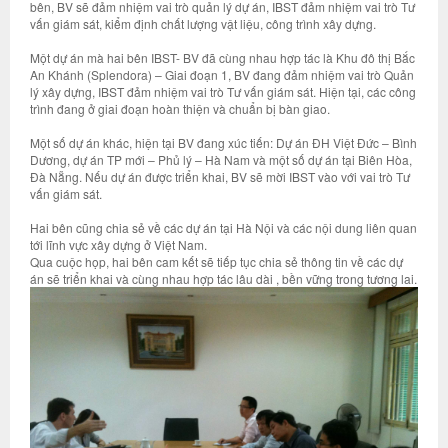
bên, BV sẽ đảm nhiệm vai trò quản lý dự án, IBST đảm nhiệm vai trò Tư
vấn giám sát, kiểm định chất lượng vật liệu, công trình xây dựng.
Một dự án mà hai bên IBST- BV đã cùng nhau hợp tác là Khu đô thị Bắc
An Khánh (Splendora) – Giai đoạn 1, BV đang đảm nhiệm vai trò Quản
lý xây dựng, IBST đảm nhiệm vai trò Tư vấn giám sát. Hiện tại, các công
trình đang ở giai đoạn hoàn thiện và chuẩn bị bàn giao.
Một số dự án khác, hiện tại BV đang xúc tiến: Dự án ĐH Việt Đức – Bình
Dương, dự án TP mới – Phủ lý – Hà Nam và một số dự án tại Biên Hòa,
Đà Nẵng. Nếu dự án được triển khai, BV sẽ mời IBST vào với vai trò Tư
vấn giám sát.
Hai bên cũng chia sẻ về các dự án tại Hà Nội và các nội dung liên quan
tới lĩnh vực xây dựng ở Việt Nam.
Qua cuộc họp, hai bên cam kết sẽ tiếp tục chia sẻ thông tin về các dự
án sẽ triển khai và cùng nhau hợp tác lâu dài , bền vững trong tương lai.