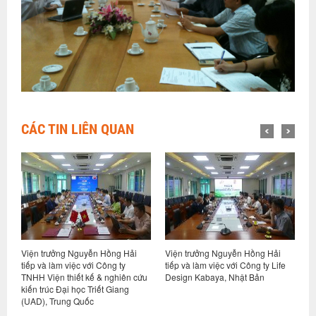
CÁC TIN LIÊN QUAN
Viện trưởng Nguyễn Hồng Hải
Viện trưởng Nguyễn Hồng Hải
H
ết
tiếp và làm việc với Công ty
tiếp và làm việc với Công ty Life
p
TNHH Viện thiết kế & nghiên cứu
Design Kabaya, Nhật Bản
h
ng
kiến trúc Đại học Triết Giang
N
(UAD), Trung Quốc