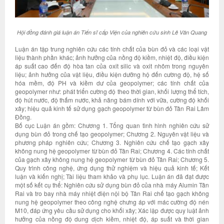
Hội đồng đánh giá luận án Tiến sĩ cấp Viện của nghiên cứu sinh Lê Văn Quang
Luận án tập trung nghiên cứu các tính chất của bùn đỏ và các loại vật
liệu thành phần khác; ảnh hưởng của nồng độ kiềm, nhiệt độ, điều kiện
áp suất cao đến độ hòa tan của oxit silic và oxit nhôm trong nguyên
liệu; ảnh hưởng của vật liệu, điều kiện dưỡng hộ đến cường độ, hệ số
hóa mềm, độ PH và kiềm dư của geopolymer; các tính chất của
geopolymer như: phát triển cường độ theo thời gian, khối lượng thể tích,
độ hút nước, độ thấm nước, khả năng bám dính với vữa, cường độ khối
xây; hiệu quả kinh tế sử dụng gạch geopolymer từ bùn đỏ Tân Rai Lâm
Đồng.
Bố cục Luận án gồm: Chương 1. Tổng quan tình hình nghiên cứu sử
dụng bùn đỏ trong chế tạo geopolymer; Chương 2. Nguyên vật liệu và
phương pháp nghiên cứu; Chương 3. Nghiên cứu chế tạo gạch xây
không nung hệ geopolymer từ bùn đỏ Tân Rai; Chương 4. Các tính chất
của gạch xây không nung hệ geopolymer từ bùn đỏ Tân Rai; Chương 5.
Quy trình công nghệ, ứng dụng thử nghiệm và hiệu quả kinh tế; Kết
luận và kiến nghị; Tài liệu tham khảo và phụ lục. Luận án đã đạt được
một số kết cụ thể: Nghiên cứu sử dụng bùn đỏ của nhà máy Alumin Tân
Rai và tro bay nhà máy nhiệt điện nội bộ Tân Rai chế tạo gạch không
nung hệ geopolymer theo công nghệ chưng áp với mác cường độ nén
M10, đáp ứng yêu cầu sử dụng cho khối xây; Xác lập được quy luật ảnh
hưởng của nồng độ dung dịch kiềm, nhiệt độ, áp suất và thời gian