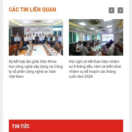
CÁC TIN LIÊN QUAN
Ký kết hợp tác giữa Viện Khoa
Hội nghị sơ kết thực hiện nhiệm
Việ
học công nghệ xây dựng và Công
vụ 6 tháng đầu năm và triển khai
dựn
ty cổ phần công nghệ an toàn
nhiệm vụ kế hoạch các tháng
hợp
Việt Nam
cuối năm 2026
nền
gỗ 
TIN TỨC