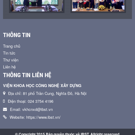
THÔNG TIN
Trang chủ
Tin tức
Thư viện
Liên hệ
THÔNG TIN LIÊN HỆ
VIỆN KHOA HỌC CÔNG NGHỆ XÂY DỰNG
Địa chỉ: 81 phố Trần Cung, Nghĩa Đô, Hà Nội
Điện thoại: 024 3754 4196
Email: vkhcnxd@ibst.vn
Website: https://www.ibst.vn/
© Copyright 2015 Bản quyền thuộc về IBST. Allright reserved.