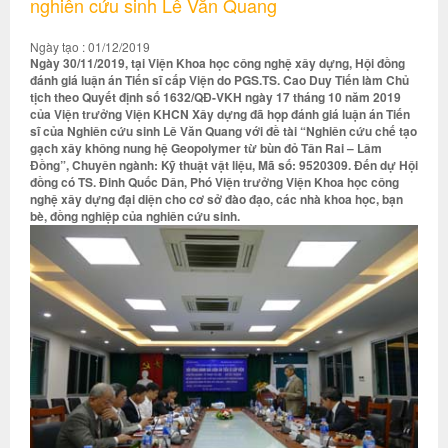
nghiên cứu sinh Lê Văn Quang
Ngày tạo : 01/12/2019
Ngày 30/11/2019, tại Viện Khoa học công nghệ xây dựng, Hội đồng
đánh giá luận án Tiến sĩ cấp Viện do PGS.TS. Cao Duy Tiến làm Chủ
tịch theo Quyết định số 1632/QĐ-VKH ngày 17 tháng 10 năm 2019
của Viện trưởng Viện KHCN Xây dựng đã họp đánh giá luận án Tiến
sĩ của Nghiên cứu sinh Lê Văn Quang với đề tài “Nghiên cứu chế tạo
gạch xây không nung hệ Geopolymer từ bùn đỏ Tân Rai – Lâm
Đồng”, Chuyên ngành: Kỹ thuật vật liệu, Mã số: 9520309. Đến dự Hội
đồng có TS. Đinh Quốc Dân, Phó Viện trưởng Viện Khoa học công
nghệ xây dựng đại diện cho cơ sở đào đạo, các nhà khoa học, bạn
bè, đồng nghiệp của nghiên cứu sinh.