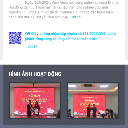
Ngày 06/5/2024, Viện Khoa học công nghệ xây dựng tổ chức
Hội đồng đánh giá luận án Tiến sĩ cấp Viện cho nghiên cứu sinh
Nguyễn Thị Bích Hạnh với đề tài "Nghiên cứu một số đặc trưng biến
dạng của đất loại sét yếu ven biển đ�...
Chi tiết
QR Giấy chứng nhận hợp chuẩn số 161/2022VKH-1, sản
phẩm: Ống cống bê tông cốt thép thoát nước
...
Chi tiết
HÌNH ẢNH HOẠT ĐỘNG