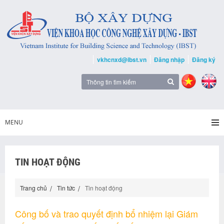
vkhcnxd@ibst.vn
Đăng nhập
Đăng ký
MENU
TIN HOẠT ĐỘNG
Trang chủ
Tin tức
Tin hoạt động
Công bố và trao quyết định bổ nhiệm lại Giám