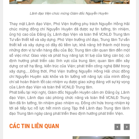
Lãnh đạo Viện chúc mừng
Giám đốc
Nguyễn Huyên
Thay mặt Lãnh đạo Viện, Phó Viện trưởng phụ trách Nguyễn Hồng Hải
chúc mừng đồng chí Nguyễn Huyên đã được sự tin tưởng, tín nhiệm,
ủng hộ cao của Đảng ủy, Lãnh đạo Viện và toàn thể VCNLĐ Trung tâm
Tư vấn thiết kế và xây dựng. Phó Viện trưởng chỉ đạo, Trung tâm Tư vấn
thiết kế và xây dựng có đầy đủ tiềm lực, khả năng trở thành một trong
những đơn vị tư vấn hàng đầu của Bộ; Trung tâm cần quan tâm đến một
số việc như: Giao việc và phát huy năng lực trí tuệ của từng cán bộ; có
định hướng phát triển các lĩnh vực của trung tâm; quan tâm đến xây
dựng cơ sở hạ tầng, kiến trúc của Viện; phát triển công nghệ BIM trong
xây dựng,…Đồng thời, Phó Viện trưởng Nguyễn Hồng Hải chúc đồng
chí Nguyễn Huyên sức khỏe và tin tưởng với năng lực của mình đồng
chí sẽ hoàn thành tốt các nhiệm vụ được giao xứng đáng với sự kỳ vọng
của Lãnh đạo Viện và toàn thể VCNLĐ Trung tâm.
Phát biểu tại Hội nghị, Giám đốc Nguyễn Huyên cảm ơn Đảng ủy, Lãnh
đạo Viện, Lãnh đạo các phòng chức năng và toàn thể VCNLĐ Trung
tâm đã tin tưởng, tín nhiệm giao nhiệm vụ. Đồng chí hứa trong nhiệm kỳ
tới sẽ tiếp tục nỗ lực hết mình cùng Tập thể Lãnh đạo Trung tâm lãnh
đạo Trung tâm ngày càng phát triển theo định hướng phát triển Viện.
CÁC TIN LIÊN QUAN