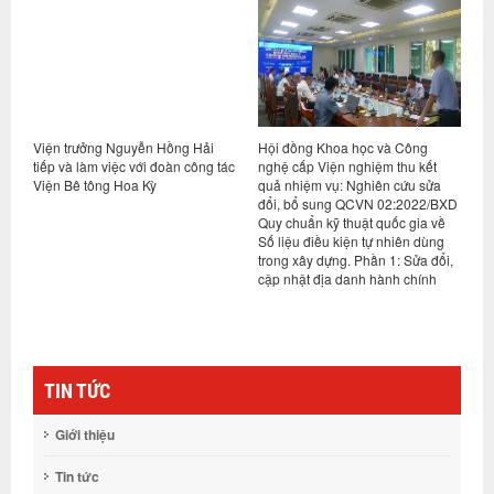
i
Viện trưởng Nguyễn Hồng Hải
Hội đồng Khoa học và Công
H
tiếp và làm việc với đoàn công tác
nghệ cấp Viện nghiệm thu kết
s
Viện Bê tông Hoa Kỳ
quả nhiệm vụ: Nghiên cứu sửa
0
đổi, bổ sung QCVN 02:2022/BXD
q
Quy chuẩn kỹ thuật quốc gia về
n
Số liệu điều kiện tự nhiên dùng
1
trong xây dựng. Phần 1: Sửa đổi,
h
cập nhật địa danh hành chính
TIN TỨC
Giới thiệu
Tin tức