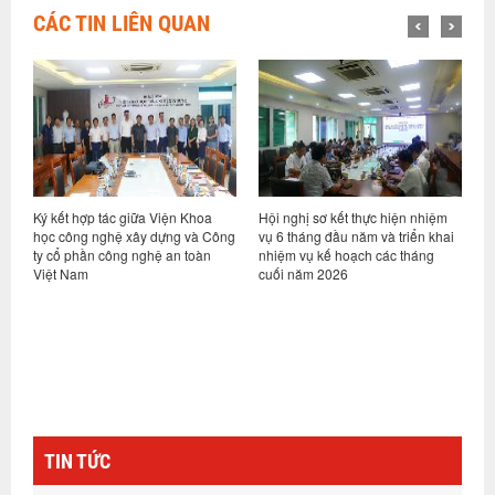
CÁC TIN LIÊN QUAN
ỷ
Ký kết hợp tác giữa Viện Khoa
Hội nghị sơ kết thực hiện nhiệm
V
học công nghệ xây dựng và Công
vụ 6 tháng đầu năm và triển khai
d
ty cổ phần công nghệ an toàn
nhiệm vụ kế hoạch các tháng
h
Việt Nam
cuối năm 2026
n
g
TIN TỨC