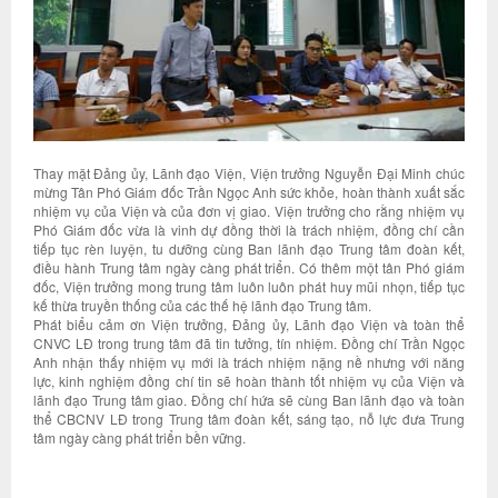
Thay mặt Đảng ủy, Lãnh đạo Viện, Viện trưởng Nguyễn Đại Minh chúc
mừng Tân Phó Giám đốc Trần Ngọc Anh sức khỏe, hoàn thành xuất sắc
nhiệm vụ của Viện và của đơn vị giao. Viện trưởng cho rằng nhiệm vụ
Phó Giám đốc vừa là vinh dự đồng thời là trách nhiệm, đồng chí cần
tiếp tục rèn luyện, tu dưỡng cùng Ban lãnh đạo Trung tâm đoàn kết,
điều hành Trung tâm ngày càng phát triển. Có thêm một tân Phó giám
đốc, Viện trưởng mong trung tâm luôn luôn phát huy mũi nhọn, tiếp tục
kế thừa truyền thống của các thế hệ lãnh đạo Trung tâm.
Phát biểu cảm ơn Viện trưởng, Đảng ủy, Lãnh đạo Viện và toàn thể
CNVC LĐ trong trung tâm đã tin tưởng, tín nhiệm. Đồng chí Trần Ngọc
Anh nhận thấy nhiệm vụ mới là trách nhiệm nặng nề nhưng với năng
lực, kinh nghiệm đồng chí tin sẽ hoàn thành tốt nhiệm vụ của Viện và
lãnh đạo Trung tâm giao. Đồng chí hứa sẽ cùng Ban lãnh đạo và toàn
thể CBCNV LĐ trong Trung tâm đoàn kết, sáng tạo, nỗ lực đưa Trung
tâm ngày càng phát triển bền vững.