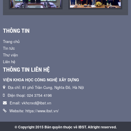
THÔNG TIN
Trang chủ
Tin tức
Thư viện
Liên hệ
THÔNG TIN LIÊN HỆ
VIỆN KHOA HỌC CÔNG NGHỆ XÂY DỰNG
Địa chỉ: 81 phố Trần Cung, Nghĩa Đô, Hà Nội
Điện thoại: 024 3754 4196
Email: vkhcnxd@ibst.vn
Website: https://www.ibst.vn/
© Copyright 2015 Bản quyền thuộc về IBST. Allright reserved.