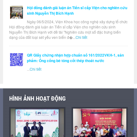
Hội đồng đánh giá luận án Tiến sĩ cấp Viện cho nghiên cứu
sinh Nguyễn Thị Bích Hạnh
Ngày 06/5/2024, Viện Khoa học công nghệ xây dựng tổ chức
Hội đồng đánh giá luận án Tiến sĩ cấp Viện cho nghiên cứu sinh
Nguyễn Thị Bích Hạnh với đề tài "Nghiên cứu một số đặc trưng biến
dạng của đất loại sét yếu ven biển đ�...
Chi tiết
QR Giấy chứng nhận hợp chuẩn số 161/2022VKH-1, sản
phẩm: Ống cống bê tông cốt thép thoát nước
...
Chi tiết
HÌNH ẢNH HOẠT ĐỘNG