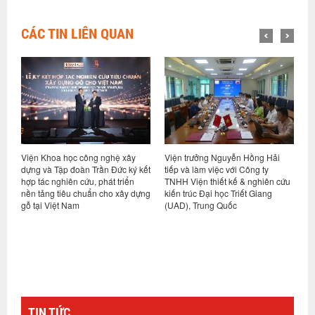
CÁC TIN LIÊN QUAN
Viện Khoa học công nghệ xây
Viện trưởng Nguyễn Hồng Hải
V
i
dựng và Tập đoàn Trần Đức ký kết
tiếp và làm việc với Công ty
t
hợp tác nghiên cứu, phát triển
TNHH Viện thiết kế & nghiên cứu
D
nền tảng tiêu chuẩn cho xây dựng
kiến trúc Đại học Triết Giang
gỗ tại Việt Nam
(UAD), Trung Quốc
TIN TỨC