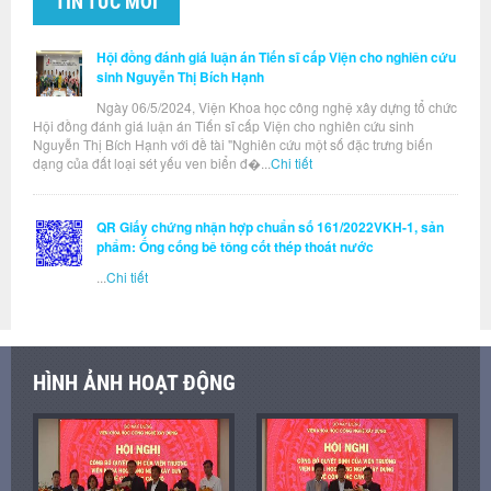
TIN TỨC MỚI
Hội đồng đánh giá luận án Tiến sĩ cấp Viện cho nghiên cứu
sinh Nguyễn Thị Bích Hạnh
Ngày 06/5/2024, Viện Khoa học công nghệ xây dựng tổ chức
Hội đồng đánh giá luận án Tiến sĩ cấp Viện cho nghiên cứu sinh
Nguyễn Thị Bích Hạnh với đề tài "Nghiên cứu một số đặc trưng biến
dạng của đất loại sét yếu ven biển đ�...
Chi tiết
QR Giấy chứng nhận hợp chuẩn số 161/2022VKH-1, sản
phẩm: Ống cống bê tông cốt thép thoát nước
...
Chi tiết
HÌNH ẢNH HOẠT ĐỘNG