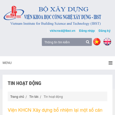
vkhcnxd@ibst.vn
Đăng nhập
Đăng ký
MENU
TIN HOẠT ĐỘNG
Trang chủ
Tin tức
Tin hoạt động
Viện KHCN Xây dựng bổ nhiệm lại một số cán