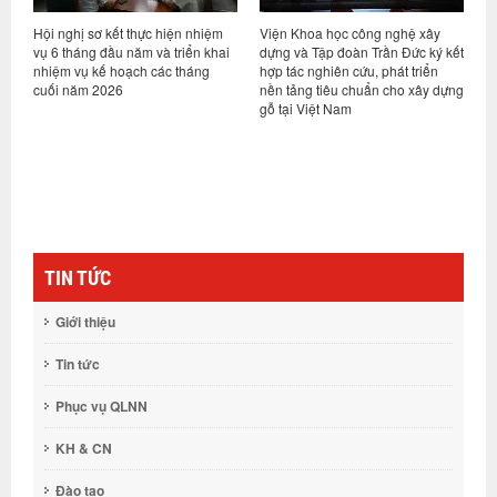
 sơ kết thực hiện nhiệm
Viện Khoa học công nghệ xây
Viện trưởng Ng
ng đầu năm và triển khai
dựng và Tập đoàn Trần Đức ký kết
tiếp và làm việc
ụ kế hoạch các tháng
hợp tác nghiên cứu, phát triển
TNHH Viện thiế
m 2026
nền tảng tiêu chuẩn cho xây dựng
kiến trúc Đại họ
gỗ tại Việt Nam
(UAD), Trung Q
TIN TỨC
Giới thiệu
Tin tức
Phục vụ QLNN
KH & CN
Đào tạo