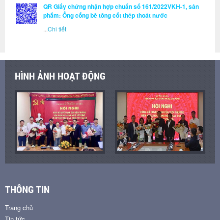
QR Giấy chứng nhận hợp chuẩn số 161/2022VKH-1, sản
phẩm: Ống cống bê tông cốt thép thoát nước
...
Chi tiết
HÌNH ẢNH HOẠT ĐỘNG
THÔNG TIN
Trang chủ
Tin tức