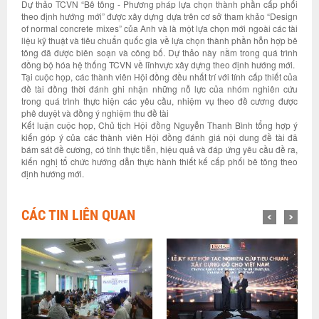
Dự thảo TCVN “Bê tông - Phương pháp lựa chọn thành phần cấp phối
theo định hướng mới” được xây dựng dựa trên cơ sở tham khảo “Design
of normal concrete mixes” của Anh và là một lựa chọn mới ngoài các tài
liệu kỹ thuật và tiêu chuẩn quốc gia về lựa chọn thành phần hỗn hợp bê
tông đã được biên soạn và công bố. Dự thảo này nằm trong quá trình
đồng bộ hóa hệ thống TCVN về lĩnhvực xây dựng theo định hướng mới.
Tại cuộc họp, các thành viên Hội đồng đều nhất trí với tính cấp thiết của
đề tài đồng thời đánh ghi nhận những nỗ lực của nhóm nghiên cứu
trong quá trình thực hiện các yêu cầu, nhiệm vụ theo đề cương được
phê duyệt và đồng ý nghiệm thu đề tài
Kết luận cuộc họp, Chủ tịch Hội đồng Nguyễn Thanh Bình tổng hợp ý
kiến góp ý của các thành viên Hội đồng đánh giá nội dung đề tài đã
bám sát đề cương, có tính thực tiễn, hiệu quả và đáp ứng yêu cầu đề ra,
kiến nghị tổ chức hướng dẫn thực hành thiết kế cấp phối bê tông theo
định hướng mới.
CÁC TIN LIÊN QUAN