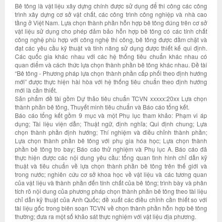
Bê tông là vật liệu xây dựng chính được sử dụng để thi công các công
trình xây dựng cơ sở vật chất, các công trình công nghiệp và nhà cao
tầng ở Việt Nam. Lựa chọn thành phần hỗn hợp bê tông đúng trên cơ sở
vật liệu sử dụng cho phép đảm bảo hỗn hợp bê tông có các tính chất
công nghệ phù hợp với công nghệ thi công, bê tông được đầm chặt và
đạt các yêu cầu kỹ thuật và tính năng sử dụng được thiết kế qui định.
Các quốc gia khác nhau với các hệ thống tiêu chuẩn khác nhau có
quan điểm và cách thức lựa chọn thành phần bê tông khác nhau. Đề tài
“Bê tông - Phương pháp lựa chọn thành phần cấp phối theo định hướng
mới” được thực hiện hài hòa với hệ thống tiêu chuẩn theo định hướng
mới là cần thiết.
Sản phẩm đề tài gồm Dự thảo tiêu chuẩn TCVN xxxxx:20xx Lựa chọn
thành phần bê tông, Thuyết minh tiêu chuẩn và Báo cáo tổng kết.
Báo cáo tổng kết gồm 9 mục và một Phụ lục tham khảo: Phạm vi áp
dụng; Tài liệu viện dẫn; Thuật ngữ, định nghĩa; Qui định chung; Lựa
chọn thành phần định hướng; Thí nghiệm và điều chỉnh thành phần;
Lựa chọn thành phần bê tông với phụ gia hóa học; Lựa chọn thành
phần bê tông tro bay; Báo cáo thử nghiệm và Phụ lục A. Báo cáo đã
thực hiện được các nội dung yêu cầu: tổng quan tình hình chỉ dẫn kỹ
thuật và tiêu chuẩn về lựa chọn thành phần bê tông trên thế giới và
trong nước; nghiên cứu cơ sở khoa học về vật liệu và các tương quan
của vật liệu và thành phần đến tính chất của bê tông; trình bày và phân
tích rõ nội dung của phương pháp chọn thành phần bê tông theo tài liệu
chỉ dẫn kỹ thuật của Anh Quốc; đề xuất các điều chỉnh cần thiết so với
tài liệu gốc trong biên soạn TCVN về chọn thành phần hỗn hợp bê tông
thường; đưa ra một số khảo sát thực nghiệm với vật liệu địa phương.