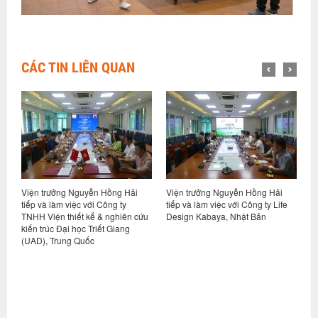
CÁC TIN LIÊN QUAN
Viện trưởng Nguyễn Hồng Hải
Viện trưởng Nguyễn Hồng Hải
H
ết
tiếp và làm việc với Công ty
tiếp và làm việc với Công ty Life
p
TNHH Viện thiết kế & nghiên cứu
Design Kabaya, Nhật Bản
h
ng
kiến trúc Đại học Triết Giang
N
(UAD), Trung Quốc