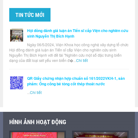
TIN TỨC MỚI
Hội đồng đánh giá luận án Tiến sĩ cấp Viện cho nghiên cứu
sinh Nguyễn Thị Bích Hạnh
Ngày 06/5/2024, Viện Khoa học công nghệ xây dựng tổ chức
Hội đồng đánh giá luận án Tiến sĩ cấp Viện cho nghiên cứu sinh
Nguyễn Thị Bích Hạnh với đề tài "Nghiên cứu một số đặc trưng biến
dạng của đất loại sét yếu ven biển đ�...
Chi tiết
QR Giấy chứng nhận hợp chuẩn số 161/2022VKH-1, sản
phẩm: Ống cống bê tông cốt thép thoát nước
...
Chi tiết
HÌNH ẢNH HOẠT ĐỘNG