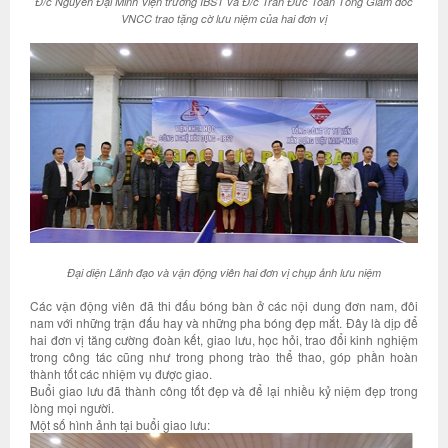
Đ/c Nguyễn Đại Minh Viện trưởng IBST và Đ/c Trần Đức To
àn Tổng Giám đốc
VNCC trao tặng cờ lưu niệm của hai đơn vị
Đại diện Lãnh đạo và vận động viên hai đơn vị chụp ảnh lưu niệm
Các vận động viên đã thi đấu bóng bàn ở các nội dung đơn nam, đôi
nam với những trận đấu hay và những pha bóng đẹp mắt. Đây là dịp để
hai đơn vị tăng cường đoàn kết, giao lưu, học hỏi, trao đổi kinh nghiệm
trong công tác cũng như trong phong trào thể thao, góp phần hoàn
thành tốt các nhiệm vụ được giao.
Buổi giao lưu đã thành công tốt đẹp và để lại nhiều kỷ niệm đẹp trong
lòng mọi người.
Một số hình ảnh tại buổi giao lưu: