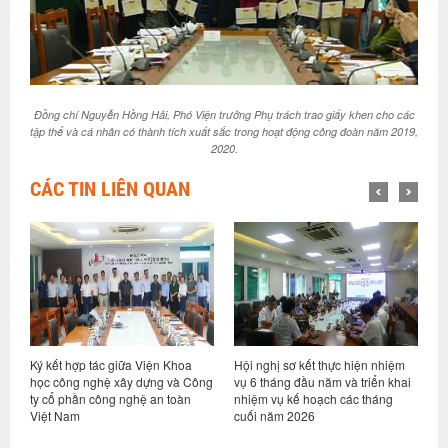
Đồng chí Nguyễn Hồng Hải, Phó Viện trưởng Phụ trách trao giấy khen cho các
tập thể và cá nhân có thành tích xuất sắc trong hoạt động công đoàn năm 2019,
2020.
CÁC TIN LIÊN QUAN
a
Hội nghị sơ kết thực hiện nhiệm
Viện Khoa học công nghệ xây
Công
vụ 6 tháng đầu năm và triển khai
dựng và Tập đoàn Trần Đức ký kết
nhiệm vụ kế hoạch các tháng
hợp tác nghiên cứu, phát triển
cuối năm 2026
nền tảng tiêu chuẩn cho xây dựng
gỗ tại Việt Nam