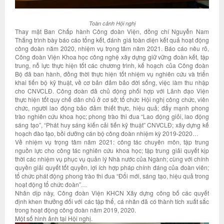
Toàn cảnh Hội nghị
Thay mặt Ban Chấp hành Công đoàn Viện, đồng chí Nguyễn Nam
Thắng trình bày báo cáo tổng kết, đánh giá toàn diện kết quả hoạt động
công đoàn năm 2020, nhiệm vụ trọng tâm năm 2021. Báo cáo nêu rõ,
Công đoàn Viện Khoa học công nghệ xây dựng giữ vững đoàn kết, tập
trung, nỗ lực thực hiện tốt các chương trình, kế hoạch của Công đoàn
Bộ đã ban hành, đồng thời thực hiện tốt nhiệm vụ nghiên cứu và triển
khai tiến bộ kỹ thuật, về cơ bản đảm bảo đời sống, việc làm thu nhập
cho CNVCLĐ. Công đoàn đã chủ động phối hợp với Lãnh đạo Viện
thực hiện tốt quy chế dân chủ ở cơ sở; tổ chức Hội nghị công chức, viên
chức, người lao động bảo đảm thiết thực, hiệu quả; đẩy mạnh phong
trào nghiên cứu khoa học; phong trào thi đua “Lao động giỏi, lao động
sáng tạo”, “Phát huy sáng kiến cải tiến kỹ thuật” CNVCLĐ; xây dựng kế
hoạch đào tạo, bồi dưỡng cán bộ công đoàn nhiệm kỳ 2019-2020…
Về nhiệm vụ trọng tâm năm 2021: công tác chuyên môn, tập trung
nguồn lực cho công tác nghiên cứu khoa học; tập trung giải quyết kịp
thời các nhiệm vụ phục vụ quản lý Nhà nước của Ngành; cùng với chính
quyền giải quyết tốt quyền, lợi ích hợp pháp chính đáng của đoàn viên;
tổ chức phát động phong trào thi đua “Đổi mới, sáng tạo, hiệu quả trong
hoạt động tổ chức đoàn”…
Nhân dịp này, Công đoàn Viện KHCN Xây dựng công bố các quyết
định khen thưởng đối với các tập thể, cá nhân đã có thành tích xuất sắc
trong hoạt động công đoàn năm 2019, 2020.
Một số hình ảnh tại Hội nghị.