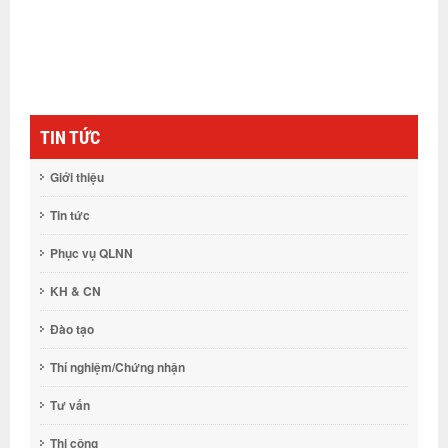
TIN TỨC
Giới thiệu
Tin tức
Phục vụ QLNN
KH & CN
Đào tạo
Thí nghiệm/Chứng nhận
Tư vấn
Thi công