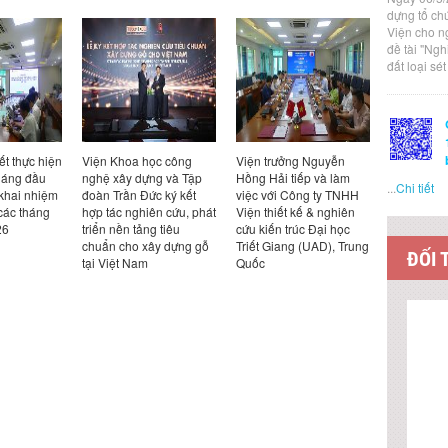
dựng tổ ch
Viện cho n
đề tài "Ng
đất loại sé
c hiện
Viện Khoa học công
Viện trưởng Nguyễn
Viện trưởng Ngu
đầu
nghệ xây dựng và Tập
Hồng Hải tiếp và làm
Hồng Hải tiếp và
...
Chi tiết
nhiệm
đoàn Trần Đức ký kết
việc với Công ty TNHH
việc với Công ty 
áng
hợp tác nghiên cứu, phát
Viện thiết kế & nghiên
Design Kabaya, 
triển nền tảng tiêu
cứu kiến trúc Đại học
Bản
chuẩn cho xây dựng gỗ
Triết Giang (UAD), Trung
ĐỐI 
tại Việt Nam
Quốc