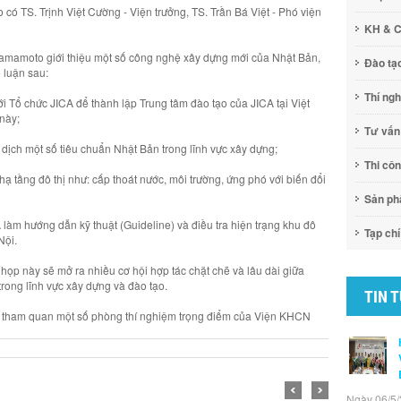
có TS. Trịnh Việt Cường - Viện trưởng, TS. Trần Bá Việt - Phó viện
KH & 
 Yamamoto giới thiệu một số công nghệ xây dựng mới của Nhật Bản,
Đào tạ
 luận sau:
Thí ng
 Tổ chức JICA để thành lập Trung tâm đào tạo của JICA tại Việt
này;
Tư vấn
 dịch một số tiêu chuẩn Nhật Bản trong lĩnh vực xây dựng;
Thi cô
hạ tầng đô thị như: cấp thoát nước, môi trường, ứng phó với biến đổi
Sản p
àm hướng dẫn kỹ thuật (Guideline) và điều tra hiện trạng khu đô
Tạp chí
Nội.
ọp này sẽ mở ra nhiều cơ hội hợp tác chặt chẽ và lâu dài giữa
ong lĩnh vực xây dựng và đào tạo.
TIN 
 tham quan một số phòng thí nghiệm trọng điểm của Viện KHCN
Ngày 06/5/