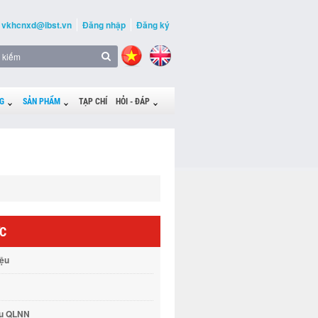
vkhcnxd@ibst.vn
Đăng nhập
Đăng ký
G
SẢN PHẨM
TẠP CHÍ
HỎI - ĐÁP
ỨC
iệu
vụ QLNN