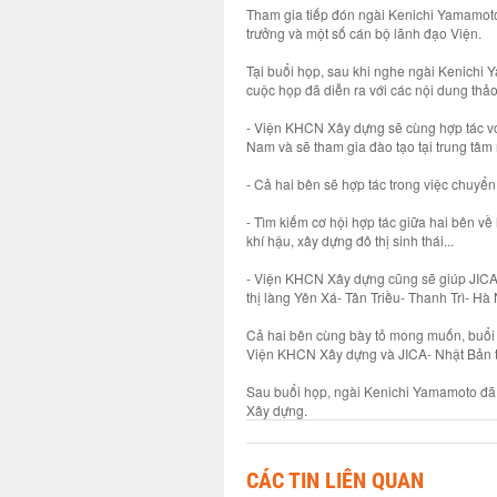
Tham gia tiếp đón ngài Kenichi Yamamoto 
trưởng và một số cán bộ lãnh đạo Viện.
Tại buổi họp, sau khi nghe ngài Kenichi
cuộc họp đã diễn ra với các nội dung thảo
- Viện KHCN Xây dựng sẽ cùng hợp tác với
Nam và sẽ tham gia đào tạo tại trung tâm 
- Cả hai bên sẽ hợp tác trong việc chuyển
- Tìm kiếm cơ hội hợp tác giữa hai bên về 
khí hậu, xây dựng đô thị sinh thái...
- Viện KHCN Xây dựng cũng sẽ giúp JICA l
thị làng Yên Xá- Tân Triều- Thanh Trì- Hà 
Cả hai bên cùng bày tỏ mong muốn, buổi h
Viện KHCN Xây dựng và JICA- Nhật Bản tr
Sau buổi họp, ngài Kenichi Yamamoto đã
Xây dựng.
CÁC TIN LIÊN QUAN