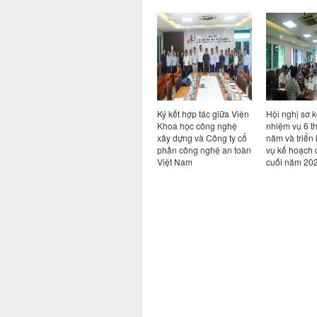
Hội thảo chuyên đề Bim
Ký kết hợp tác giữa Viện
Hội nghị sơ kết thự
trong kỷ nguyên AI: từ
Khoa học công nghệ
nhiệm vụ 6 tháng 
quy định đến thực tiễn
xây dựng và Công ty cổ
năm và triển khai 
có
chuyển đổi số ngành
phần công nghệ an toàn
vụ kế hoạch các th
Xây dựng
Việt Nam
cuối năm 2026