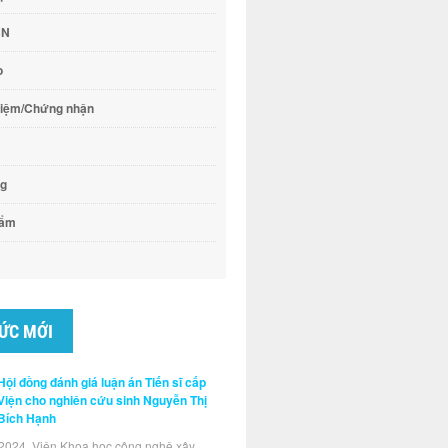
CN
o
hiệm/Chứng nhận
ng
hẩm
TỨC MỚI
Hội đồng đánh giá luận án Tiến sĩ cấp
Viện cho nghiên cứu sinh Nguyễn Thị
Bích Hạnh
2024, Viện Khoa học công nghệ xây