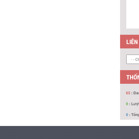
LIÊN
THỐN
65
: Đa
0
: Lượ
0
: Tổng