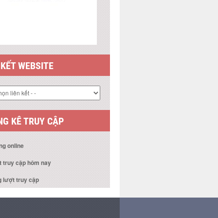
 KẾT WEBSITE
G KÊ TRUY CẬP
ng online
t truy cập hôm nay
 lượt truy cập