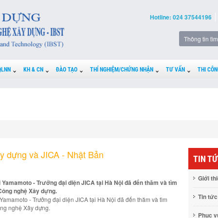
Hotline: 024 37544196
QLNN
KH & CN
ĐÀO TẠO
THÍ NGHIỆM/CHỨNG NHẬN
TƯ VẤN
THI CÔN
y dựng và JICA - Nhật Bản
TIN T
Giới th
 Yamamoto - Trưởng đại diện JICA tại Hà Nội đã đến thăm và tìm
 Công nghệ Xây dựng.
Tin tức
Yamamoto - Trưởng đại diện JICA tại Hà Nội đã đến thăm và tìm
ông nghệ Xây dựng.
Phục 