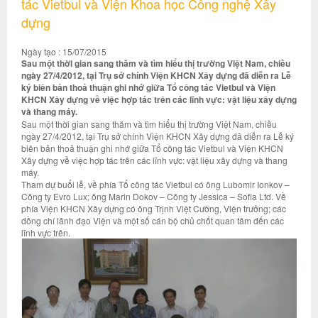
tác Vietbul và Viện Khoa học Công nghệ Xây
dựng
Ngày tạo : 15/07/2015
Sau một thời gian sang thăm và tìm hiểu thị trường Việt Nam, chiều
ngày 27/4/2012, tại Trụ sở chính Viện KHCN Xây dựng đã diễn ra Lễ
ký biên bản thoả thuận ghi nhớ giữa Tổ công tác Vietbul và Viện
KHCN Xây dựng về việc hợp tác trên các lĩnh vực: vật liệu xây dựng
và thang máy.
Sau một thời gian sang thăm và tìm hiểu thị trường Việt Nam, chiều
ngày 27/4/2012, tại Trụ sở chính Viện KHCN Xây dựng đã diễn ra Lễ ký
biên bản thoả thuận ghi nhớ giữa Tổ công tác Vietbul và Viện KHCN
Xây dựng về việc hợp tác trên các lĩnh vực: vật liệu xây dựng và thang
máy.
Tham dự buổi lễ, về phía Tổ công tác Vietbul có ông Lubomir Ionkov –
Công ty Evro Lux; ông Marin Dokov – Công ty Jessica – Sofia Ltd. Về
phía Viện KHCN Xây dựng có ông Trịnh Việt Cường, Viện trưởng; các
đồng chí lãnh đạo Viện và một số cán bộ chủ chốt quan tâm đến các
lĩnh vực trên.