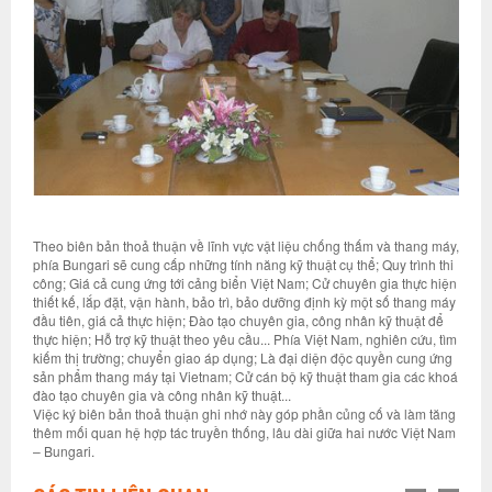
Theo biên bản thoả thuận về lĩnh vực vật liệu chống thấm và thang máy,
phía Bungari sẽ cung cấp những tính năng kỹ thuật cụ thể; Quy trình thi
công; Giá cả cung ứng tới cảng biển Việt Nam; Cử chuyên gia thực hiện
thiết kế, lắp đặt, vận hành, bảo trì, bảo dưỡng định kỳ một số thang máy
đầu tiên, giá cả thực hiện; Đào tạo chuyên gia, công nhân kỹ thuật để
thực hiện; Hỗ trợ kỹ thuật theo yêu cầu... Phía Việt Nam, nghiên cứu, tìm
kiếm thị trường; chuyển giao áp dụng; Là đại diện độc quyền cung ứng
sản phẩm thang máy tại Vietnam; Cử cán bộ kỹ thuật tham gia các khoá
đào tạo chuyên gia và công nhân kỹ thuật...
Việc ký biên bản thoả thuận ghi nhớ này góp phần củng cố và làm tăng
thêm mối quan hệ hợp tác truyền thống, lâu dài giữa hai nước Việt Nam
– Bungari.