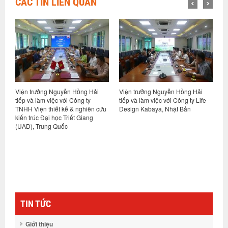
CÁC TIN LIÊN QUAN
Viện trưởng Nguyễn Hồng Hải
Viện trưởng Nguyễn Hồng Hải
H
ết
tiếp và làm việc với Công ty
tiếp và làm việc với Công ty Life
p
TNHH Viện thiết kế & nghiên cứu
Design Kabaya, Nhật Bản
h
ng
kiến trúc Đại học Triết Giang
N
(UAD), Trung Quốc
TIN TỨC
Giới thiệu