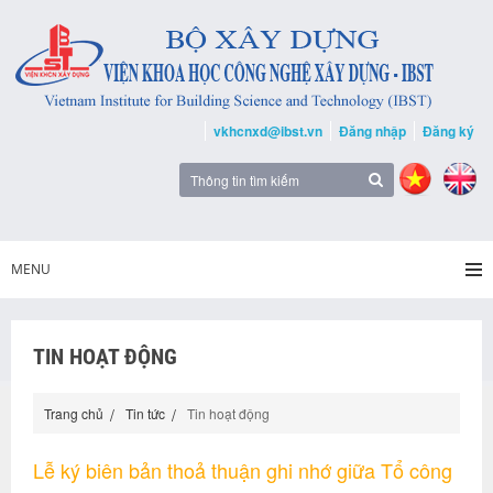
vkhcnxd@ibst.vn
Đăng nhập
Đăng ký
MENU
TIN HOẠT ĐỘNG
Trang chủ
Tin tức
Tin hoạt động
Lễ ký biên bản thoả thuận ghi nhớ giữa Tổ công