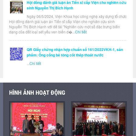
Hội đồng đánh giá luận án Tiến sĩ cấp Viện cho nghiên cứu
sinh Nguyễn Thị Bích Hạnh
Ngày 06/5/2024, Viện Khoa học công nghệ xây dựng tổ chức
Hội đồng đánh giá luận án Tiến sĩ cấp Viện cho nghiên cứu sinh
Nguyễn Thị Bích Hạnh với đề tài "Nghiên cứu một số đặc trưng biến
dạng của đất loại sét yếu ven biển đ�...
Chi tiết
QR Giấy chứng nhận hợp chuẩn số 161/2022VKH-1, sản
phẩm: Ống cống bê tông cốt thép thoát nước
...
Chi tiết
HÌNH ẢNH HOẠT ĐỘNG